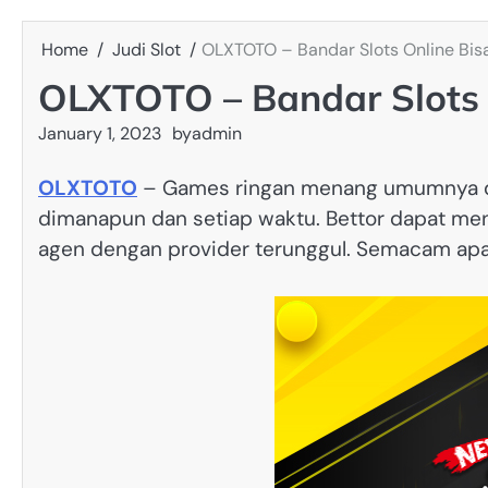
Home
Judi Slot
OLXTOTO – Bandar Slots Online Bisa
OLXTOTO – Bandar Slots O
January 1, 2023
by
admin
OLXTOTO
– Games ringan menang umumnya dis
dimanapun dan setiap waktu. Bettor dapat men
agen dengan provider terunggul. Semacam apa 