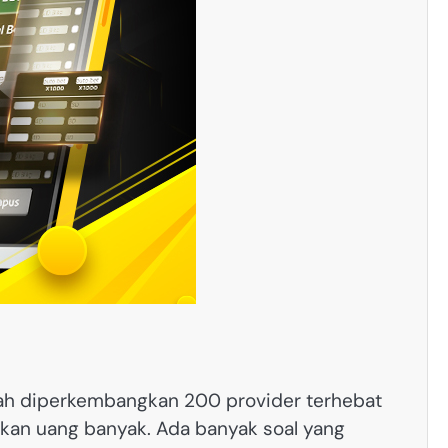
udah diperkembangkan 200 provider terhebat
kan uang banyak. Ada banyak soal yang