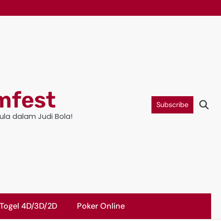
mfest
Subscribe
la dalam Judi Bola!
Togel 4D/3D/2D
Poker Online