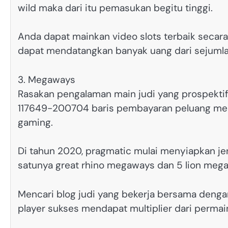
wild maka dari itu pemasukan begitu tinggi.
Anda dapat mainkan video slots terbaik secara
dapat mendatangkan banyak uang dari sejumla
3. Megaways
Rasakan pengalaman main judi yang prospekt
117649-200704 baris pembayaran peluang menan
gaming.
Di tahun 2020, pragmatic mulai menyiapkan j
satunya great rhino megaways dan 5 lion megaw
Mencari blog judi yang bekerja bersama deng
player sukses mendapat multiplier dari perma