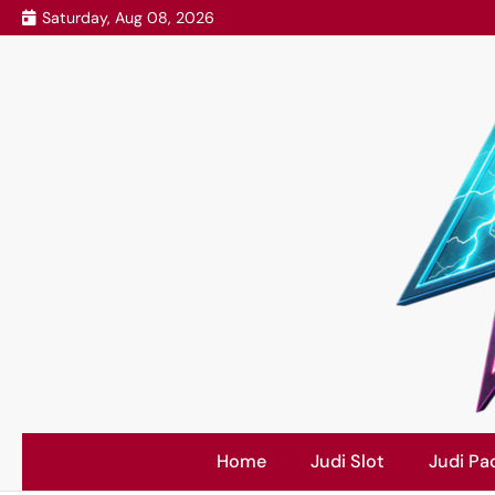
Skip
Saturday, Aug 08, 2026
to
content
Home
Judi Slot
Judi Pa