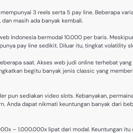
 mempunyai 3 reels serta 5 pay line. Beberapa vari
tar, dan masih ada banyak kembali.
i web Indonesia bermodal 10.000 per baris. Meskip
nya pay line sedikit. Diluar itu, tingkat volatility 
m beberapa saat. Akses web judi online terhebat 
ningkatkan begitu banyak jenis classic yang member
ler pun sediakan video slots. Kebanyakan, permai
dern. Anda dapat nikmati keuntungan banyak dari b
x – 1.000.000x lipat dari modal. Keuntungan itu di