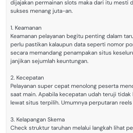
dijajakan permainan slots maka dari itu mesti d
sukses menang juta-an.
1. Keamanan
Keamanan pelayanan begitu penting dalam taruh
perlu pastikan kalaupun data seperti nomor p
secara memandang penampakan situs keseluruha
janjikan sejumlah keuntungan.
2. Kecepatan
Pelayanan super cepat menolong peserta mend
saat main. Apabila kecepatan udah teruji tida
lewat situs terpilih. Umumnya perputaran reels
3. Kelapangan Skema
Check struktur taruhan melalui langkah lihat 