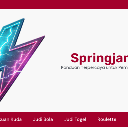
Springja
Panduan Terpercaya untuk Pemu
cuan Kuda
Judi Bola
Judi Togel
Roulette