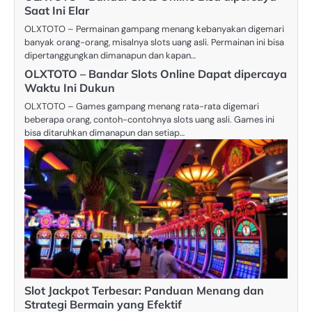
Saat Ini Elar
OLXTOTO – Permainan gampang menang kebanyakan digemari
banyak orang-orang, misalnya slots uang asli. Permainan ini bisa
dipertanggungkan dimanapun dan kapan…
OLXTOTO – Bandar Slots Online Dapat dipercaya
Waktu Ini Dukun
OLXTOTO – Games gampang menang rata-rata digemari
beberapa orang, contoh-contohnya slots uang asli. Games ini
bisa ditaruhkan dimanapun dan setiap…
Slot Jackpot Terbesar: Panduan Menang dan
Strategi Bermain yang Efektif