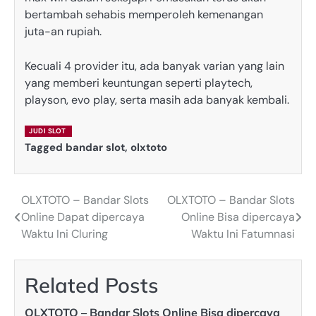
bertambah sehabis memperoleh kemenangan
juta-an rupiah.
Kecuali 4 provider itu, ada banyak varian yang lain
yang memberi keuntungan seperti playtech,
playson, evo play, serta masih ada banyak kembali.
JUDI SLOT
Tagged
bandar slot
,
olxtoto
OLXTOTO – Bandar Slots
OLXTOTO – Bandar Slots
Post
Online Dapat dipercaya
Online Bisa dipercaya
navigation
Waktu Ini Cluring
Waktu Ini Fatumnasi
Related Posts
OLXTOTO – Bandar Slots Online Bisa dipercaya