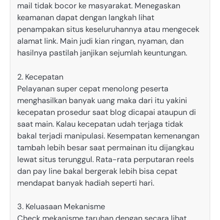
mail tidak bocor ke masyarakat. Menegaskan
keamanan dapat dengan langkah lihat
penampakan situs keseluruhannya atau mengecek
alamat link. Main judi kian ringan, nyaman, dan
hasilnya pastilah janjikan sejumlah keuntungan.
2. Kecepatan
Pelayanan super cepat menolong peserta
menghasilkan banyak uang maka dari itu yakini
kecepatan prosedur saat blog dicapai ataupun di
saat main. Kalau kecepatan udah terjaga tidak
bakal terjadi manipulasi. Kesempatan kemenangan
tambah lebih besar saat permainan itu dijangkau
lewat situs terunggul. Rata-rata perputaran reels
dan pay line bakal bergerak lebih bisa cepat
mendapat banyak hadiah seperti hari.
3. Keluasaan Mekanisme
Check mekanisme taruhan dengan secara lihat