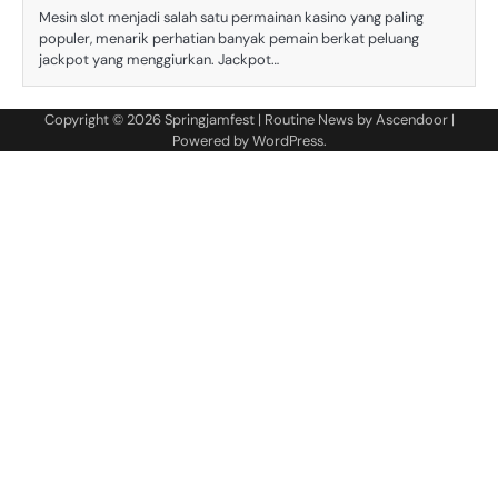
Mesin slot menjadi salah satu permainan kasino yang paling
populer, menarik perhatian banyak pemain berkat peluang
jackpot yang menggiurkan. Jackpot…
Copyright © 2026
Springjamfest
| Routine News by
Ascendoor
|
Powered by
WordPress
.