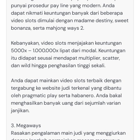
punyai prosedur pay line yang modern. Anda
dapat nikmati keuntungan banyak dari beberapa
video slots dimulai dengan madame destiny, sweet
bonanza, serta mahjong ways 2.
Kebanyakan, video slots menjajakan keuntungan
5000x – 1.000.000x lipat dari modal. Keuntungan
itu didapat seusai mendapat multiplier, scatter,
dan wild hingga penghasilan tinggi sekali.
Anda dapat mainkan video slots terbaik dengan
tergabung ke website judi terkenal yang dibantu
oleh pragmatic play serta habanero. Anda bakal
menghasilkan banyak uang dari sejumlah varian
janjikan.
3. Megaways
Rasakan pengalaman main judi yang menggiurkan