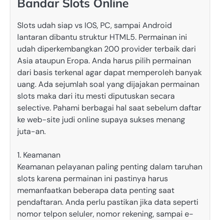
Bandar Slots Online
Slots udah siap vs IOS, PC, sampai Android
lantaran dibantu struktur HTML5. Permainan ini
udah diperkembangkan 200 provider terbaik dari
Asia ataupun Eropa. Anda harus pilih permainan
dari basis terkenal agar dapat memperoleh banyak
uang. Ada sejumlah soal yang dijajakan permainan
slots maka dari itu mesti diputuskan secara
selective. Pahami berbagai hal saat sebelum daftar
ke web-site judi online supaya sukses menang
juta-an.
1. Keamanan
Keamanan pelayanan paling penting dalam taruhan
slots karena permainan ini pastinya harus
memanfaatkan beberapa data penting saat
pendaftaran. Anda perlu pastikan jika data seperti
nomor telpon seluler, nomor rekening, sampai e-