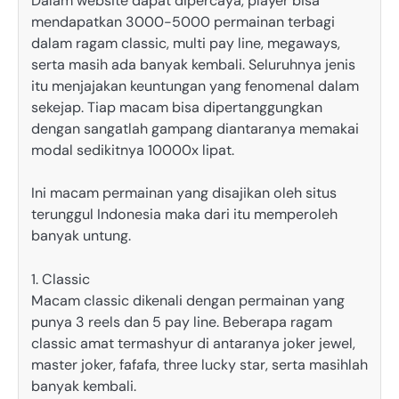
Dalam website dapat dipercaya, player bisa
mendapatkan 3000-5000 permainan terbagi
dalam ragam classic, multi pay line, megaways,
serta masih ada banyak kembali. Seluruhnya jenis
itu menjajakan keuntungan yang fenomenal dalam
sekejap. Tiap macam bisa dipertanggungkan
dengan sangatlah gampang diantaranya memakai
modal sedikitnya 10000x lipat.
Ini macam permainan yang disajikan oleh situs
terunggul Indonesia maka dari itu memperoleh
banyak untung.
1. Classic
Macam classic dikenali dengan permainan yang
punya 3 reels dan 5 pay line. Beberapa ragam
classic amat termashyur di antaranya joker jewel,
master joker, fafafa, three lucky star, serta masihlah
banyak kembali.