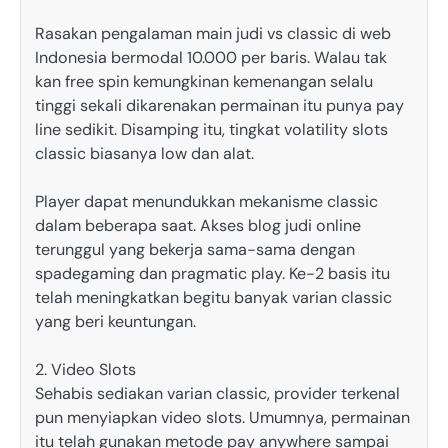
Rasakan pengalaman main judi vs classic di web
Indonesia bermodal 10.000 per baris. Walau tak
kan free spin kemungkinan kemenangan selalu
tinggi sekali dikarenakan permainan itu punya pay
line sedikit. Disamping itu, tingkat volatility slots
classic biasanya low dan alat.
Player dapat menundukkan mekanisme classic
dalam beberapa saat. Akses blog judi online
terunggul yang bekerja sama-sama dengan
spadegaming dan pragmatic play. Ke-2 basis itu
telah meningkatkan begitu banyak varian classic
yang beri keuntungan.
2. Video Slots
Sehabis sediakan varian classic, provider terkenal
pun menyiapkan video slots. Umumnya, permainan
itu telah gunakan metode pay anywhere sampai