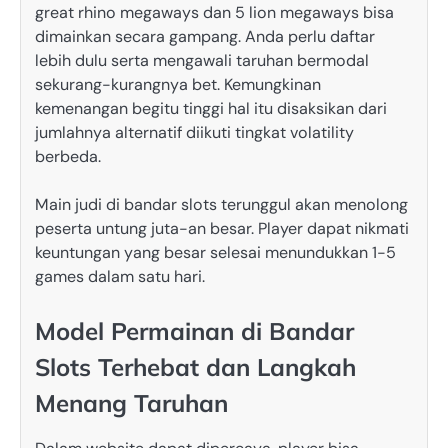
great rhino megaways dan 5 lion megaways bisa
dimainkan secara gampang. Anda perlu daftar
lebih dulu serta mengawali taruhan bermodal
sekurang-kurangnya bet. Kemungkinan
kemenangan begitu tinggi hal itu disaksikan dari
jumlahnya alternatif diikuti tingkat volatility
berbeda.
Main judi di bandar slots terunggul akan menolong
peserta untung juta-an besar. Player dapat nikmati
keuntungan yang besar selesai menundukkan 1-5
games dalam satu hari.
Model Permainan di Bandar
Slots Terhebat dan Langkah
Menang Taruhan