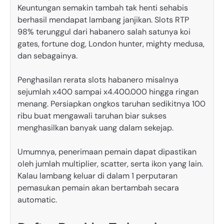
Keuntungan semakin tambah tak henti sehabis
berhasil mendapat lambang janjikan. Slots RTP
98% terunggul dari habanero salah satunya koi
gates, fortune dog, London hunter, mighty medusa,
dan sebagainya.
Penghasilan rerata slots habanero misalnya
sejumlah x400 sampai x4.400.000 hingga ringan
menang. Persiapkan ongkos taruhan sedikitnya 100
ribu buat mengawali taruhan biar sukses
menghasilkan banyak uang dalam sekejap.
Umumnya, penerimaan pemain dapat dipastikan
oleh jumlah multiplier, scatter, serta ikon yang lain.
Kalau lambang keluar di dalam 1 perputaran
pemasukan pemain akan bertambah secara
automatic.