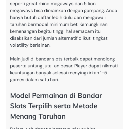
seperti great rhino megaways dan 5 lion
megaways bisa dimainkan dengan gampang. Anda
hanya butuh daftar lebih dulu dan mengawali
taruhan bermodal minimum bet. Kemungkinan
kemenangan begitu tinggi hal semacam itu
disaksikan dari jumlah alternatif diikuti tingkat
volatility berlainan.
Main judi di bandar slots terbaik dapat menolong
peserta untung juta-an besar. Player dapat nikmati
keuntungan banyak selesai menyingkirkan 1-5
games dalam satu hari.
Model Permainan di Bandar
Slots Terpilih serta Metode
Menang Taruhan