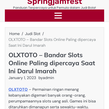
Springjamfest
Panduan Terpercaya untuk Pemula dalam Judi Bola!
Home
Judi Slot
OLXTOTO – Bandar Slots Online Paling dipercaya
Saat Ini Darul Imarah
OLXTOTO – Bandar Slots
Online Paling dipercaya Saat
Ini Darul Imarah
January 1, 2023
by
admin
OLXTOTO
– Permainan ringan menang
kebanyakan digemari banyak orang-orang,
perumpamaannya slots uang asli. Games ini bisa
ditaruhkan dimanapun serta sewaktu-waktu.