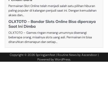
Permainan Slot Online telah menjadi salah satu pilihan hiburan
paling populer di kalangan penjudi saat ini. Dengan kemudahan
akses dan…
OLXTOTO – Bandar Slots Online Bisa dipercaya
Saat Ini Dimba
OLXTOTO – Games ringan menang umumnya disenangi
beberapa orang, misalnya slots uang asli. Permainan ini bisa
ditaruhkan dimanapun dan setiap…
Copyright © 2026
Springjamfest
| Routine News by
Ascendoor
|
Powered by
WordPress
.