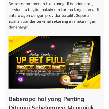
Bettor dapat menaruhkan uang di bandar slots,
service itu begitu maksimum karena kerja-sama di
antara agen dengan provider terpilih. Seperti
apakah bandar terkenal sekarang ini maka ringan
dimenangi?
Beberapa hal yang Penting
Ditemui Sebelumnya Menunjuk