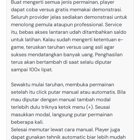
Buat mengerti semua jenis permainan, player
dapat coba versus gratis memakai demonstrasi.
Seluruh provider jelas sediakan demonstrasi untuk
menolong pemula ataupun professional. Service
itu, bebas akses lantaran udah ditambahkan saldo
untuk latihan. Kalau sudah mengerti ketentuan e-
game, teruskan taruhan versus uang asli agar
sukses mendatangkan banyak uang. Penghasilan
terus akan bertambah di saat selalu diputar
sampai 100x lipat.
Sewaktu mulai taruhan, membuka permainan
setelah itu click putar manual atau automatis. Bila
mau diputar dengan manual tambah modal
terlebih dulu triknya ketok menu (+). Seusai
masukkan modal, langsung putar permainan
beberapa kali.
Selesai memutar lewat cara manual. Player juga
dapat gunakan tehnik automatic biar lebih mudah