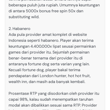
beberapa puluh juta rupiah. Umumnya keuntungan
di antara 5000x bonus free spin 50x dan
substituting wild.
2. Habanero
Ada pula provider amat komplet di website
Indonesia seperti habanero. Player akan terima
keuntungan 4.400.000x lipat seusai permainkan
games dari provider itu. Sejumlah permainan
benar-benar ternama dari provider itu di
antaranya fortune dog serta varian yang lain.
Kecuali fortune dog, player bakal terima
pendapatan dari London hunter, hot hot fruit,
wealth inn, dan masih ada banyak kembali.
Prosentase RTP yang disodorkan oleh provider itu
capai 98%, kalau sudah menempatkan taruhan
modal akan dibalikkan sesuai sama RTP. Provider