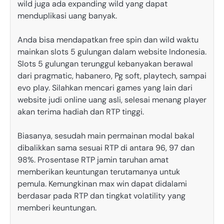
wild juga ada expanding wild yang dapat
menduplikasi uang banyak.
Anda bisa mendapatkan free spin dan wild waktu
mainkan slots 5 gulungan dalam website Indonesia.
Slots 5 gulungan terunggul kebanyakan berawal
dari pragmatic, habanero, Pg soft, playtech, sampai
evo play. Silahkan mencari games yang lain dari
website judi online uang asli, selesai menang player
akan terima hadiah dan RTP tinggi.
Biasanya, sesudah main permainan modal bakal
dibalikkan sama sesuai RTP di antara 96, 97 dan
98%. Prosentase RTP jamin taruhan amat
memberikan keuntungan terutamanya untuk
pemula. Kemungkinan max win dapat didalami
berdasar pada RTP dan tingkat volatility yang
memberi keuntungan.