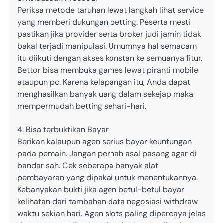
Periksa metode taruhan lewat langkah lihat service
yang memberi dukungan betting. Peserta mesti
pastikan jika provider serta broker judi jamin tidak
bakal terjadi manipulasi. Umumnya hal semacam
itu diikuti dengan akses konstan ke semuanya fitur.
Bettor bisa membuka games lewat piranti mobile
ataupun pc. Karena kelapangan itu, Anda dapat
menghasilkan banyak uang dalam sekejap maka
mempermudah betting sehari-hari.
4. Bisa terbuktikan Bayar
Berikan kalaupun agen serius bayar keuntungan
pada pemain. Jangan pernah asal pasang agar di
bandar sah. Cek seberapa banyak alat
pembayaran yang dipakai untuk menentukannya.
Kebanyakan bukti jika agen betul-betul bayar
kelihatan dari tambahan data negosiasi withdraw
waktu sekian hari. Agen slots paling dipercaya jelas