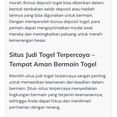
murah. Bonus deposit togel bisa diberikan dalam
bentuk tambahan saldo deposit atau hadiah
lainnya yang bisa digunakan untuk bermain.
Dengan memperoleh bonus deposit togel, para
pemain dapat mengoptimalkan modal awal
mereka dan meningkatkan peluang untuk meraih
kemenangan besar.
Situs Judi Togel Terpercaya –
Tempat Aman Bermain Togel
Memilih situs judi togel terpercaya sangat penting
untuk memastikan keamanan dan keadilan dalam
bermain. Situs-situs terpercaya menyediakan
lingkungan bermain yang terjamin keamanannya,
sehingga Anda dapat fokus dan menikmati
permainan dengan tenang.