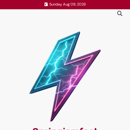
Skip
Sunday, Aug 09, 2026
to
content