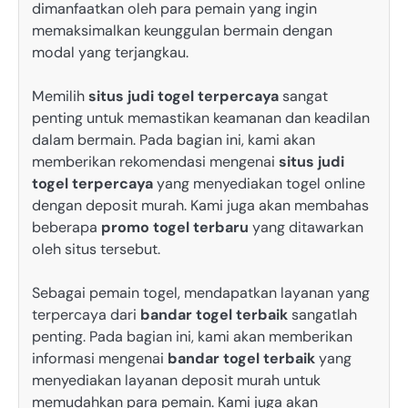
dimanfaatkan oleh para pemain yang ingin
memaksimalkan keunggulan bermain dengan
modal yang terjangkau.
Memilih
situs judi togel terpercaya
sangat
penting untuk memastikan keamanan dan keadilan
dalam bermain. Pada bagian ini, kami akan
memberikan rekomendasi mengenai
situs judi
togel terpercaya
yang menyediakan togel online
dengan deposit murah. Kami juga akan membahas
beberapa
promo togel terbaru
yang ditawarkan
oleh situs tersebut.
Sebagai pemain togel, mendapatkan layanan yang
terpercaya dari
bandar togel terbaik
sangatlah
penting. Pada bagian ini, kami akan memberikan
informasi mengenai
bandar togel terbaik
yang
menyediakan layanan deposit murah untuk
memudahkan para pemain. Kami juga akan