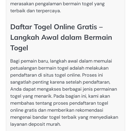
merasakan pengalaman bermain togel yang
terbaik dan terpercaya.
Daftar Togel Online Gratis –
Langkah Awal dalam Bermain
Togel
Bagi pemain baru, langkah awal dalam memulai
petualangan bermain togel adalah melakukan
pendaftaran di situs togel online. Proses ini
sangatlah penting karena setelah pendaftaran,
Anda dapat mengakses berbagai jenis permainan
togel yang menarik. Pada bagian ini, kami akan
membahas tentang proses pendaftaran togel
online gratis dan memberikan rekomendasi
mengenai bandar togel terbaik yang menyediakan
layanan deposit murah.