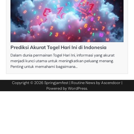
Prediksi Akurat Togel Hari Ini di Indonesia
Dalam dunia permainan Togel Hari Ini, informasi yang akurat
menjadi kunci utama untuk meningkatkan peluang menang.
Penting untuk memahami bagaimana…
Copyright © 2026
Springjamfest
| Routine News by
Ascendoor
|
Powered by
WordPress
.