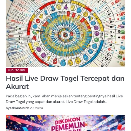
JUDI TOGEL
Hasil Live Draw Togel Tercepat dan
Akurat
Pada bagian ini, kami akan menjelaskan tentang pentingnya hasil Live
Draw Togel yang cepat dan akurat. Live Draw Togel adalah…
by
admin
March 29, 2024