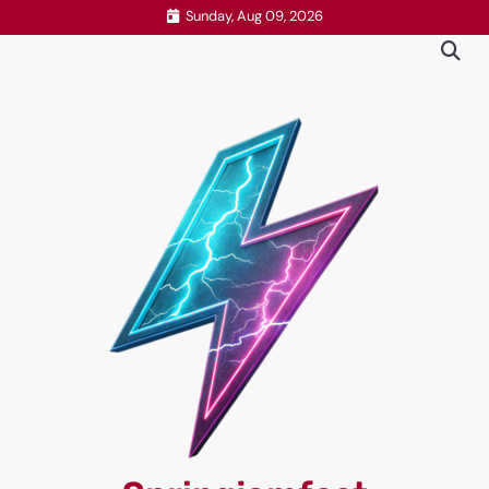
Skip
Sunday, Aug 09, 2026
to
content