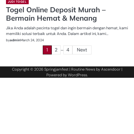
JUDI TOGEL
Togel Online Deposit Murah –
Bermain Hemat & Menang
Jika Anda adalah pecinta togel dan ingin bermain dengan hemat, kami
memiliki solusi terbaik untuk Anda. Dalam artikel ini, kami…
by
admin
March 24, 2024
…
Posts
1
2
4
Next
pagination
Copyright © 2026
Springjamfest
| Routine News by
Ascendoor
|
Powered by
WordPress
.