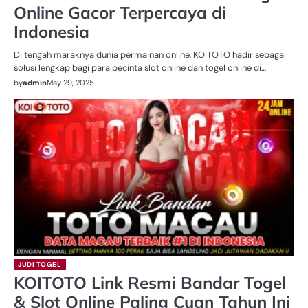
Online Gacor Terpercaya di
Indonesia
Di tengah maraknya dunia permainan online, KOITOTO hadir sebagai
solusi lengkap bagi para pecinta slot online dan togel online di…
by
admin
May 29, 2025
JUDI TOGEL
KOITOTO Link Resmi Bandar Togel
& Slot Online Paling Cuan Tahun Ini