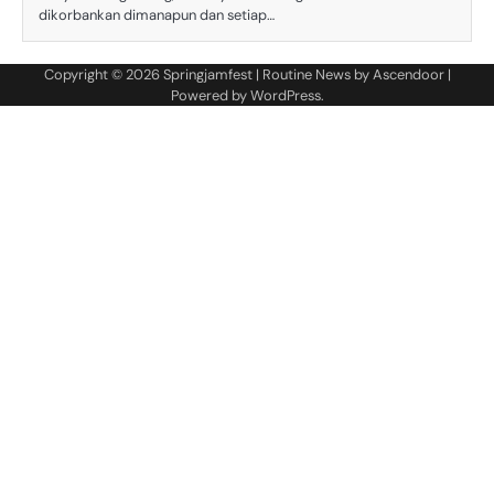
dikorbankan dimanapun dan setiap…
Copyright © 2026
Springjamfest
| Routine News by
Ascendoor
|
Powered by
WordPress
.