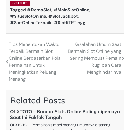
JUDI SLOT
Tagged
#DemoSlot
,
#MainSlotOnline
,
#SitusSlotOnline
,
#SlotJackpot
,
#SlotOnlineTerbaik
,
#SlotRTPTinggi
Tips Menentukan Waktu
Kesalahan Umum Saat
Post
Terbaik Bermain Slot
Bermain Slot Online yang
navigation
Online Berdasarkan Pola
Sering Membuat Pemain
Permainan Untuk
Rugi dan Cara
Meningkatkan Peluang
Menghindarinya
Menang
Related Posts
OLXTOTO – Bandar Slots Online Paling dipercaya
Saat Ini Fakfak Tengah
OLXTOTO – Permainan simpel menang umumnya disenangi