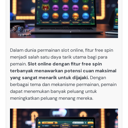
Dalam dunia permainan slot online, fitur free spin
menjadi salah satu daya tarik utama bagi para
pemain.
Slot online dengan fitur free spin
terbanyak menawarkan potensi cuan maksimal
yang sangat menarik untuk dijajaki.
Dengan
berbagai tema dan mekanisme permainan, pemain
dapat menemukan banyak peluang untuk
meningkatkan peluang menang mereka.