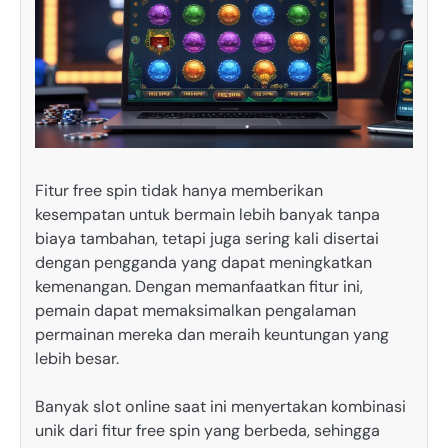
Fitur free spin tidak hanya memberikan
kesempatan untuk bermain lebih banyak tanpa
biaya tambahan, tetapi juga sering kali disertai
dengan pengganda yang dapat meningkatkan
kemenangan. Dengan memanfaatkan fitur ini,
pemain dapat memaksimalkan pengalaman
permainan mereka dan meraih keuntungan yang
lebih besar.
Banyak slot online saat ini menyertakan kombinasi
unik dari fitur free spin yang berbeda, sehingga