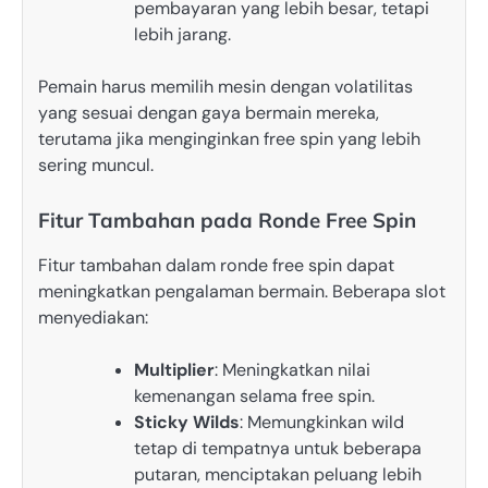
pembayaran yang lebih besar, tetapi
lebih jarang.
Pemain harus memilih mesin dengan volatilitas
yang sesuai dengan gaya bermain mereka,
terutama jika menginginkan free spin yang lebih
sering muncul.
Fitur Tambahan pada Ronde Free Spin
Fitur tambahan dalam ronde free spin dapat
meningkatkan pengalaman bermain. Beberapa slot
menyediakan:
Multiplier
: Meningkatkan nilai
kemenangan selama free spin.
Sticky Wilds
: Memungkinkan wild
tetap di tempatnya untuk beberapa
putaran, menciptakan peluang lebih