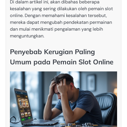
Di dalam artikel ini, akan dibahas beberapa
kesalahan yang sering dilakukan oleh pemain slot
online. Dengan memahami kesalahan tersebut,
mereka dapat mengubah pendekatan permainan
dan mulai menikmati pengalaman yang lebih
menguntungkan.
Penyebab Kerugian Paling
Umum pada Pemain Slot Online