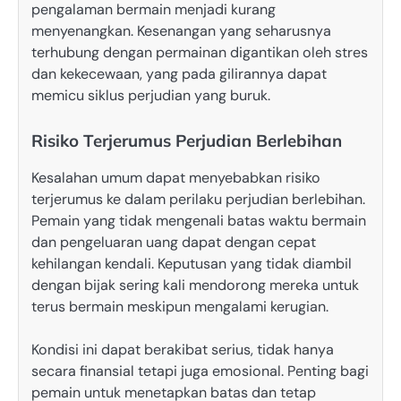
pengalaman bermain menjadi kurang
menyenangkan. Kesenangan yang seharusnya
terhubung dengan permainan digantikan oleh stres
dan kekecewaan, yang pada gilirannya dapat
memicu siklus perjudian yang buruk.
Risiko Terjerumus Perjudian Berlebihan
Kesalahan umum dapat menyebabkan risiko
terjerumus ke dalam perilaku perjudian berlebihan.
Pemain yang tidak mengenali batas waktu bermain
dan pengeluaran uang dapat dengan cepat
kehilangan kendali. Keputusan yang tidak diambil
dengan bijak sering kali mendorong mereka untuk
terus bermain meskipun mengalami kerugian.
Kondisi ini dapat berakibat serius, tidak hanya
secara finansial tetapi juga emosional. Penting bagi
pemain untuk menetapkan batas dan tetap