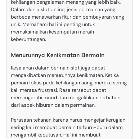
kehilangan pengalaman menang yang lebih baik.
Dalam dunia slot online, jenis permainan yang
berbeda menawarkan fitur dan pembayaran yang
unik. Memahami hal ini penting untuk
memaksimalkan kesempatan meraih
keberuntungan.
Menurunnya Kenikmatan Bermain
Kesalahan dalam bermain slot juga dapat
mengakibatkan menurunnya kenikmatan. Ketika
pemain fokus pada kehilangan uang, mereka sering
kali merasa frustrasi. Rasa tersebut dapat
memengaruhi mood dan mengalihkan perhatian
dari aspek hiburan dalam permainan.
Perasaan tekanan karena harus mengejar kerugian
sering kali membuat pemain terburu-buru dalam
mengambil keputusan. Hal ini membuat