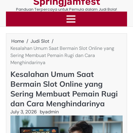
Springjamfest
Panduan Terpercaya untuk Pemula dalam Judi Bola!
Home
Judi Slot
Kesalahan Umum Saat Bermain Slot Online yang
Sering Membuat Pemain Rugi dan Cara
Menghindarinya
Kesalahan Umum Saat
Bermain Slot Online yang
Sering Membuat Pemain Rugi
dan Cara Menghindarinya
July 3, 2026
by
admin