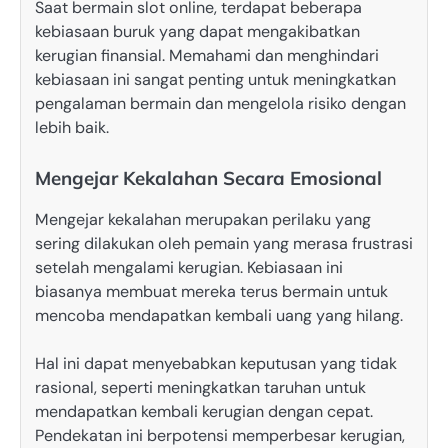
Saat bermain slot online, terdapat beberapa
kebiasaan buruk yang dapat mengakibatkan
kerugian finansial. Memahami dan menghindari
kebiasaan ini sangat penting untuk meningkatkan
pengalaman bermain dan mengelola risiko dengan
lebih baik.
Mengejar Kekalahan Secara Emosional
Mengejar kekalahan merupakan perilaku yang
sering dilakukan oleh pemain yang merasa frustrasi
setelah mengalami kerugian. Kebiasaan ini
biasanya membuat mereka terus bermain untuk
mencoba mendapatkan kembali uang yang hilang.
Hal ini dapat menyebabkan keputusan yang tidak
rasional, seperti meningkatkan taruhan untuk
mendapatkan kembali kerugian dengan cepat.
Pendekatan ini berpotensi memperbesar kerugian,