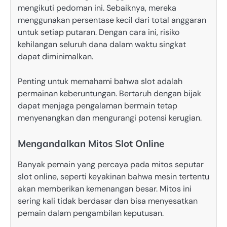
mengikuti pedoman ini. Sebaiknya, mereka
menggunakan persentase kecil dari total anggaran
untuk setiap putaran. Dengan cara ini, risiko
kehilangan seluruh dana dalam waktu singkat
dapat diminimalkan.
Penting untuk memahami bahwa slot adalah
permainan keberuntungan. Bertaruh dengan bijak
dapat menjaga pengalaman bermain tetap
menyenangkan dan mengurangi potensi kerugian.
Mengandalkan Mitos Slot Online
Banyak pemain yang percaya pada mitos seputar
slot online, seperti keyakinan bahwa mesin tertentu
akan memberikan kemenangan besar. Mitos ini
sering kali tidak berdasar dan bisa menyesatkan
pemain dalam pengambilan keputusan.