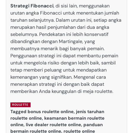
Strategi Fibonacci
, di sisi lain, menggunakan
urutan angka Fibonacci untuk menentukan jumlah
taruhan selanjutnya. Dalam urutan ini, setiap angka
merupakan hasil penjumlahan dari dua angka
sebelumnya. Pendekatan ini lebih konservatif
dibandingkan dengan Martingale, yang
membuatnya menarik bagi banyak pemain.
Penggunaan strategi ini dapat membantu pemain
untuk mengelola risiko dengan lebih baik, sambil
tetap memberi peluang untuk mendapatkan
kemenangan yang signifikan. Mengenal cara
menerapkan strategi ini dengan baik dapat
memberikan Anda keunggulan di meja roulette.
ROULETTE
Tagged
bonus roulette online
,
jenis taruhan
roulette online
,
keamanan bermain roulette
online
,
live dealer roulette online
,
panduan
bermain roulette online
,
roulette online