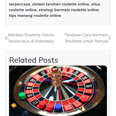
terpercaya
,
sistem taruhan roulette online
,
situs
roulette online
,
strategi bermain roulette online
,
tips menang roulette online
Mainkan Roulette Online
Panduan Cara Bermain
Post
Terpercaya di Indonesia
Roulette untuk Pemula
navigation
Related Posts