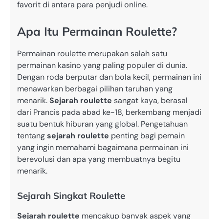
favorit di antara para penjudi online.
Apa Itu Permainan Roulette?
Permainan roulette merupakan salah satu
permainan kasino yang paling populer di dunia.
Dengan roda berputar dan bola kecil, permainan ini
menawarkan berbagai pilihan taruhan yang
menarik.
Sejarah roulette
sangat kaya, berasal
dari Prancis pada abad ke-18, berkembang menjadi
suatu bentuk hiburan yang global. Pengetahuan
tentang
sejarah roulette
penting bagi pemain
yang ingin memahami bagaimana permainan ini
berevolusi dan apa yang membuatnya begitu
menarik.
Sejarah Singkat Roulette
Sejarah roulette
mencakup banyak aspek yang