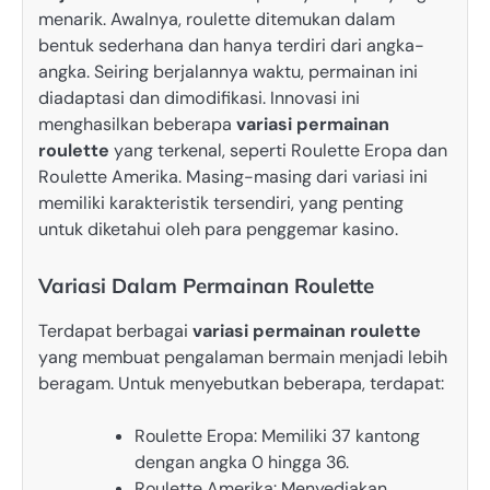
menarik. Awalnya, roulette ditemukan dalam
bentuk sederhana dan hanya terdiri dari angka-
angka. Seiring berjalannya waktu, permainan ini
diadaptasi dan dimodifikasi. Innovasi ini
menghasilkan beberapa
variasi permainan
roulette
yang terkenal, seperti Roulette Eropa dan
Roulette Amerika. Masing-masing dari variasi ini
memiliki karakteristik tersendiri, yang penting
untuk diketahui oleh para penggemar kasino.
Variasi Dalam Permainan Roulette
Terdapat berbagai
variasi permainan roulette
yang membuat pengalaman bermain menjadi lebih
beragam. Untuk menyebutkan beberapa, terdapat:
Roulette Eropa: Memiliki 37 kantong
dengan angka 0 hingga 36.
Roulette Amerika: Menyediakan