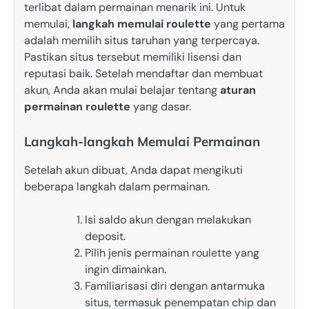
terlibat dalam permainan menarik ini. Untuk
memulai,
langkah memulai roulette
yang pertama
adalah memilih situs taruhan yang terpercaya.
Pastikan situs tersebut memiliki lisensi dan
reputasi baik. Setelah mendaftar dan membuat
akun, Anda akan mulai belajar tentang
aturan
permainan roulette
yang dasar.
Langkah-langkah Memulai Permainan
Setelah akun dibuat, Anda dapat mengikuti
beberapa langkah dalam permainan.
Isi saldo akun dengan melakukan
deposit.
Pilih jenis permainan roulette yang
ingin dimainkan.
Familiarisasi diri dengan antarmuka
situs, termasuk penempatan chip dan