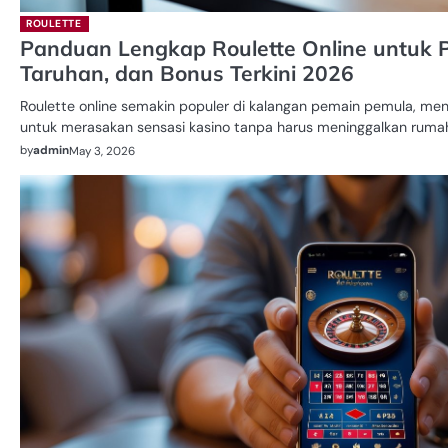
ROULETTE
Panduan Lengkap Roulette Online untuk P
Taruhan, dan Bonus Terkini 2026
Roulette online semakin populer di kalangan pemain pemula, m
untuk merasakan sensasi kasino tanpa harus meninggalkan ruma
by
admin
May 3, 2026