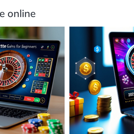
e online