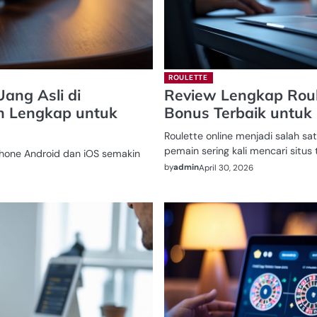
ROULETTE
ang Asli di
Review Lengkap Roul
n Lengkap untuk
Bonus Terbaik untuk
Roulette online menjadi salah sa
pemain sering kali mencari situs 
phone Android dan iOS semakin
by
admin
April 30, 2026