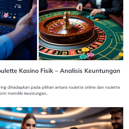
ulette Kasino Fisik – Analisis Keuntungan
ing dihadapkan pada pilihan antara roulette online dan roulette
form memiliki keuntungan…