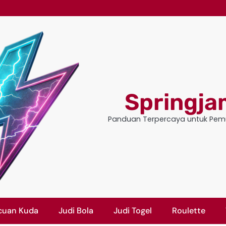
Springja
Panduan Terpercaya untuk Pemu
cuan Kuda
Judi Bola
Judi Togel
Roulette