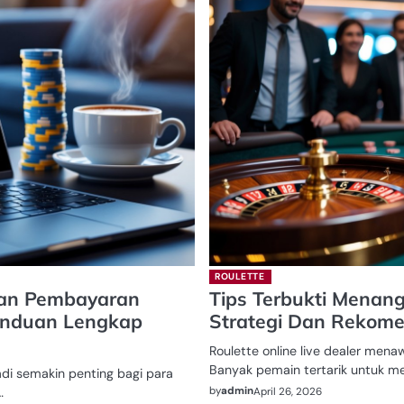
ROULETTE
ngan Pembayaran
Tips Terbukti Menang 
Panduan Lengkap
Strategi Dan Rekome
Roulette online live dealer men
Banyak pemain tertarik untuk m
di semakin penting bagi para
by
admin
April 26, 2026
…