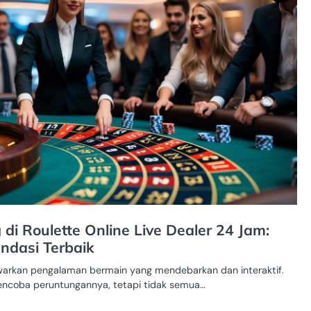
di Roulette Online Live Dealer 24 Jam:
ndasi Terbaik
awarkan pengalaman bermain yang mendebarkan dan interaktif.
encoba peruntungannya, tetapi tidak semua…