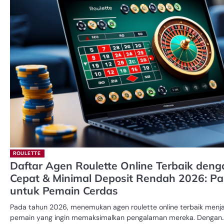
ROULETTE
Daftar Agen Roulette Online Terbaik de
Cepat & Minimal Deposit Rendah 2026: 
untuk Pemain Cerdas
Pada tahun 2026, menemukan agen roulette online terbaik menja
pemain yang ingin memaksimalkan pengalaman mereka. Dengan