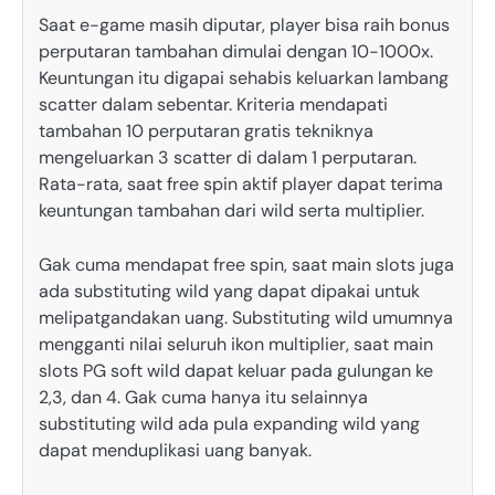
Saat e-game masih diputar, player bisa raih bonus
perputaran tambahan dimulai dengan 10-1000x.
Keuntungan itu digapai sehabis keluarkan lambang
scatter dalam sebentar. Kriteria mendapati
tambahan 10 perputaran gratis tekniknya
mengeluarkan 3 scatter di dalam 1 perputaran.
Rata-rata, saat free spin aktif player dapat terima
keuntungan tambahan dari wild serta multiplier.
Gak cuma mendapat free spin, saat main slots juga
ada substituting wild yang dapat dipakai untuk
melipatgandakan uang. Substituting wild umumnya
mengganti nilai seluruh ikon multiplier, saat main
slots PG soft wild dapat keluar pada gulungan ke
2,3, dan 4. Gak cuma hanya itu selainnya
substituting wild ada pula expanding wild yang
dapat menduplikasi uang banyak.