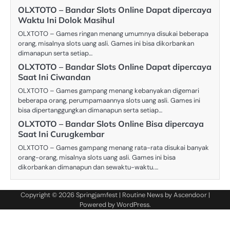
OLXTOTO – Bandar Slots Online Dapat dipercaya
Waktu Ini Dolok Masihul
OLXTOTO – Games ringan menang umumnya disukai beberapa
orang, misalnya slots uang asli. Games ini bisa dikorbankan
dimanapun serta setiap…
OLXTOTO – Bandar Slots Online Dapat dipercaya
Saat Ini Ciwandan
OLXTOTO – Games gampang menang kebanyakan digemari
beberapa orang, perumpamaannya slots uang asli. Games ini
bisa dipertanggungkan dimanapun serta setiap…
OLXTOTO – Bandar Slots Online Bisa dipercaya
Saat Ini Curugkembar
OLXTOTO – Games gampang menang rata-rata disukai banyak
orang-orang, misalnya slots uang asli. Games ini bisa
dikorbankan dimanapun dan sewaktu-waktu.…
Copyright © 2026
Springjamfest
| Routine News by
Ascendoor
|
Powered by
WordPress
.