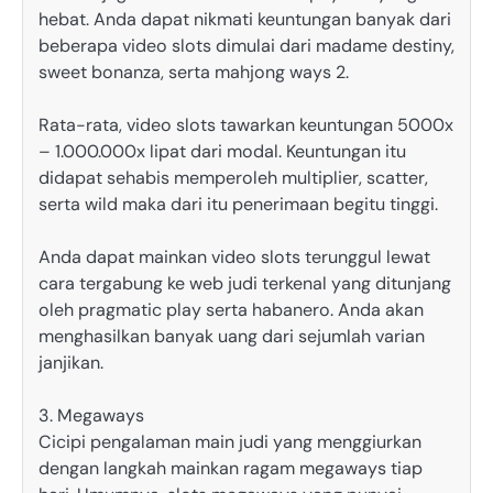
hebat. Anda dapat nikmati keuntungan banyak dari
beberapa video slots dimulai dari madame destiny,
sweet bonanza, serta mahjong ways 2.
Rata-rata, video slots tawarkan keuntungan 5000x
– 1.000.000x lipat dari modal. Keuntungan itu
didapat sehabis memperoleh multiplier, scatter,
serta wild maka dari itu penerimaan begitu tinggi.
Anda dapat mainkan video slots terunggul lewat
cara tergabung ke web judi terkenal yang ditunjang
oleh pragmatic play serta habanero. Anda akan
menghasilkan banyak uang dari sejumlah varian
janjikan.
3. Megaways
Cicipi pengalaman main judi yang menggiurkan
dengan langkah mainkan ragam megaways tiap