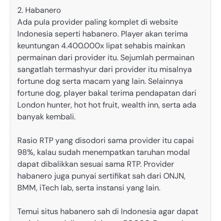
2. Habanero
Ada pula provider paling komplet di website
Indonesia seperti habanero. Player akan terima
keuntungan 4.400.000x lipat sehabis mainkan
permainan dari provider itu. Sejumlah permainan
sangatlah termashyur dari provider itu misalnya
fortune dog serta macam yang lain. Selainnya
fortune dog, player bakal terima pendapatan dari
London hunter, hot hot fruit, wealth inn, serta ada
banyak kembali.
Rasio RTP yang disodori sama provider itu capai
98%, kalau sudah menempatkan taruhan modal
dapat dibalikkan sesuai sama RTP. Provider
habanero juga punyai sertifikat sah dari ONJN,
BMM, iTech lab, serta instansi yang lain.
Temui situs habanero sah di Indonesia agar dapat