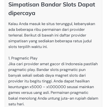
Simpatisan Bandar Slots Dapat
dipercaya
Kalau Anda masuk ke situs terunggul, kebanyakan
ada beberapa ribu permainan dari provider
terkenal. Berikut di bawah ini daftar provider
simpatisan yang sediakan beberapa ratus judul
slots terpilih waktu ini.
1. Pragmatic Play
Jika cari provider amat gacor di Indonesia pastilah
pragmatic play. Bandar slots pragmatic pun
banyak sekali sebab daya magnet slots dari
provider itu begitu tinggi. Anda dapat hasilkan
keuntungan x5000 – x1.000.000 seusai mainkan
games versus uang asli. Permainan pragmatic
bakal menolong Anda untung juta-an rupiah dalam
satu hari.