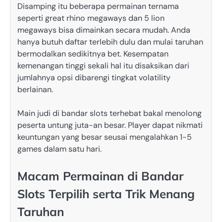
Disamping itu beberapa permainan ternama
seperti great rhino megaways dan 5 lion
megaways bisa dimainkan secara mudah. Anda
hanya butuh daftar terlebih dulu dan mulai taruhan
bermodalkan sedikitnya bet. Kesempatan
kemenangan tinggi sekali hal itu disaksikan dari
jumlahnya opsi dibarengi tingkat volatility
berlainan.
Main judi di bandar slots terhebat bakal menolong
peserta untung juta-an besar. Player dapat nikmati
keuntungan yang besar seusai mengalahkan 1-5
games dalam satu hari.
Macam Permainan di Bandar
Slots Terpilih serta Trik Menang
Taruhan