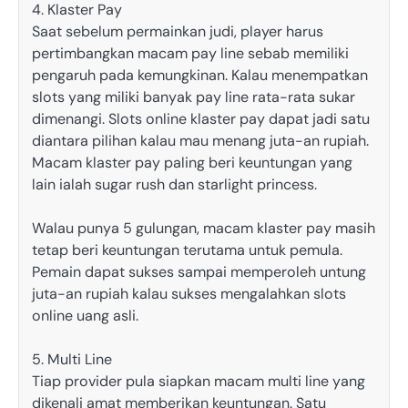
4. Klaster Pay
Saat sebelum permainkan judi, player harus
pertimbangkan macam pay line sebab memiliki
pengaruh pada kemungkinan. Kalau menempatkan
slots yang miliki banyak pay line rata-rata sukar
dimenangi. Slots online klaster pay dapat jadi satu
diantara pilihan kalau mau menang juta-an rupiah.
Macam klaster pay paling beri keuntungan yang
lain ialah sugar rush dan starlight princess.
Walau punya 5 gulungan, macam klaster pay masih
tetap beri keuntungan terutama untuk pemula.
Pemain dapat sukses sampai memperoleh untung
juta-an rupiah kalau sukses mengalahkan slots
online uang asli.
5. Multi Line
Tiap provider pula siapkan macam multi line yang
dikenali amat memberikan keuntungan. Satu