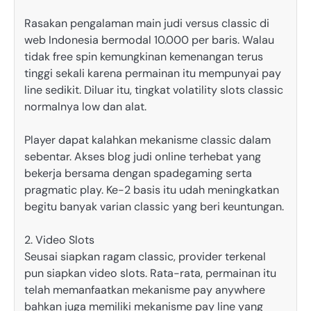
Rasakan pengalaman main judi versus classic di
web Indonesia bermodal 10.000 per baris. Walau
tidak free spin kemungkinan kemenangan terus
tinggi sekali karena permainan itu mempunyai pay
line sedikit. Diluar itu, tingkat volatility slots classic
normalnya low dan alat.
Player dapat kalahkan mekanisme classic dalam
sebentar. Akses blog judi online terhebat yang
bekerja bersama dengan spadegaming serta
pragmatic play. Ke-2 basis itu udah meningkatkan
begitu banyak varian classic yang beri keuntungan.
2. Video Slots
Seusai siapkan ragam classic, provider terkenal
pun siapkan video slots. Rata-rata, permainan itu
telah memanfaatkan mekanisme pay anywhere
bahkan juga memiliki mekanisme pay line yang