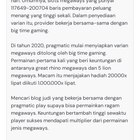
hari. Umumnya, slots megaways yang punyai
117649-200704 baris pembayaran peluang
menang yang tinggi sekali. Dalam penyediaan
varian itu, provider bekerja bersama-sama dengan
big time gaming.
Di tahun 2020, pragmatic mulai menyiapkan varian
megaways ditolong oleh big time gaming.
Permainan pertama kali yang beri keuntungan di
antaranya great rhino megaways dan 5 lion
megaways. Macam itu menjajakan hadiah 20000x
lipat diikuti 1.000.000x lipat.
Mencari blog judi yang bekerja bersama dengan
pragmatic play supaya bisa permainkan ragam
megaways. Keuntungan bertambah tinggi sewaktu
player sukses mendapati multiplier dari permainan
jenis megaways.