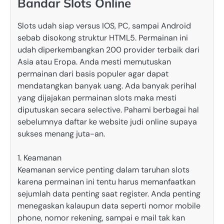
Bandar Slots Online
Slots udah siap versus IOS, PC, sampai Android
sebab disokong struktur HTML5. Permainan ini
udah diperkembangkan 200 provider terbaik dari
Asia atau Eropa. Anda mesti memutuskan
permainan dari basis populer agar dapat
mendatangkan banyak uang. Ada banyak perihal
yang dijajakan permainan slots maka mesti
diputuskan secara selective. Pahami berbagai hal
sebelumnya daftar ke website judi online supaya
sukses menang juta-an.
1. Keamanan
Keamanan service penting dalam taruhan slots
karena permainan ini tentu harus memanfaatkan
sejumlah data penting saat register. Anda penting
menegaskan kalaupun data seperti nomor mobile
phone, nomor rekening, sampai e mail tak kan