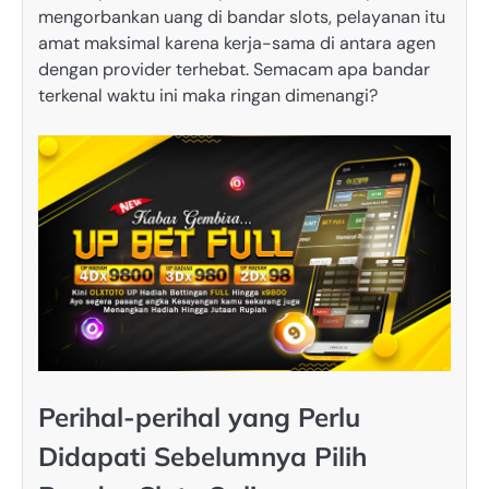
mengorbankan uang di bandar slots, pelayanan itu
amat maksimal karena kerja-sama di antara agen
dengan provider terhebat. Semacam apa bandar
terkenal waktu ini maka ringan dimenangi?
Perihal-perihal yang Perlu
Didapati Sebelumnya Pilih