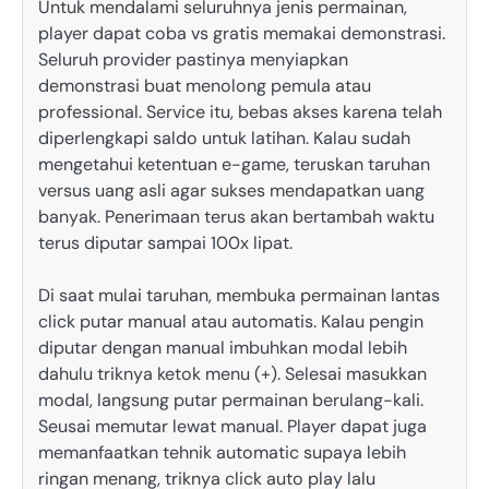
Untuk mendalami seluruhnya jenis permainan,
player dapat coba vs gratis memakai demonstrasi.
Seluruh provider pastinya menyiapkan
demonstrasi buat menolong pemula atau
professional. Service itu, bebas akses karena telah
diperlengkapi saldo untuk latihan. Kalau sudah
mengetahui ketentuan e-game, teruskan taruhan
versus uang asli agar sukses mendapatkan uang
banyak. Penerimaan terus akan bertambah waktu
terus diputar sampai 100x lipat.
Di saat mulai taruhan, membuka permainan lantas
click putar manual atau automatis. Kalau pengin
diputar dengan manual imbuhkan modal lebih
dahulu triknya ketok menu (+). Selesai masukkan
modal, langsung putar permainan berulang-kali.
Seusai memutar lewat manual. Player dapat juga
memanfaatkan tehnik automatic supaya lebih
ringan menang, triknya click auto play lalu