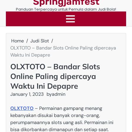
Springjamfest
Panduan Terpercaya untuk Pemula dalam Judi Bola!
Home
Judi Slot
OLXTOTO – Bandar Slots Online Paling dipercaya
Waktu Ini Depapre
OLXTOTO – Bandar Slots
Online Paling dipercaya
Waktu Ini Depapre
January 1, 2023
by
admin
OLXTOTO
– Permainan gampang menang
kebanyakan disukai banyak orang-orang,
perumpamaannya slots uang asli. Permainan ini
bisa dikorbankan dimanapun dan setiap saat.