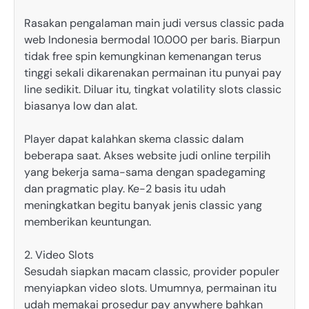
Rasakan pengalaman main judi versus classic pada
web Indonesia bermodal 10.000 per baris. Biarpun
tidak free spin kemungkinan kemenangan terus
tinggi sekali dikarenakan permainan itu punyai pay
line sedikit. Diluar itu, tingkat volatility slots classic
biasanya low dan alat.
Player dapat kalahkan skema classic dalam
beberapa saat. Akses website judi online terpilih
yang bekerja sama-sama dengan spadegaming
dan pragmatic play. Ke-2 basis itu udah
meningkatkan begitu banyak jenis classic yang
memberikan keuntungan.
2. Video Slots
Sesudah siapkan macam classic, provider populer
menyiapkan video slots. Umumnya, permainan itu
udah memakai prosedur pay anywhere bahkan