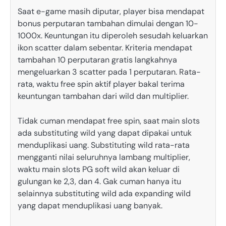
Saat e-game masih diputar, player bisa mendapat
bonus perputaran tambahan dimulai dengan 10-
1000x. Keuntungan itu diperoleh sesudah keluarkan
ikon scatter dalam sebentar. Kriteria mendapat
tambahan 10 perputaran gratis langkahnya
mengeluarkan 3 scatter pada 1 perputaran. Rata-
rata, waktu free spin aktif player bakal terima
keuntungan tambahan dari wild dan multiplier.
Tidak cuman mendapat free spin, saat main slots
ada substituting wild yang dapat dipakai untuk
menduplikasi uang. Substituting wild rata-rata
mengganti nilai seluruhnya lambang multiplier,
waktu main slots PG soft wild akan keluar di
gulungan ke 2,3, dan 4. Gak cuman hanya itu
selainnya substituting wild ada expanding wild
yang dapat menduplikasi uang banyak.