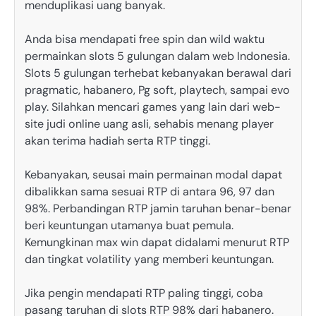
menduplikasi uang banyak.
Anda bisa mendapati free spin dan wild waktu
permainkan slots 5 gulungan dalam web Indonesia.
Slots 5 gulungan terhebat kebanyakan berawal dari
pragmatic, habanero, Pg soft, playtech, sampai evo
play. Silahkan mencari games yang lain dari web-
site judi online uang asli, sehabis menang player
akan terima hadiah serta RTP tinggi.
Kebanyakan, seusai main permainan modal dapat
dibalikkan sama sesuai RTP di antara 96, 97 dan
98%. Perbandingan RTP jamin taruhan benar-benar
beri keuntungan utamanya buat pemula.
Kemungkinan max win dapat didalami menurut RTP
dan tingkat volatility yang memberi keuntungan.
Jika pengin mendapati RTP paling tinggi, coba
pasang taruhan di slots RTP 98% dari habanero.