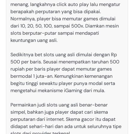
menang, langkahnya click auto play lalu mengatur
berapakah perputaran yang bisa dipakai.
Normalnya, player bisa memutar games dimulai
dari 10, 20, 50, 100, sampai 500x. Diamkan mesin
slots berputar-putar sampai mendapati
keuntungan uang asli.
Sedikitnya bet slots uang asli dimulai dengan Rp
500 per baris. Seusai menempatkan taruhan 500
rupiah per baris player dapat memutar games
bermodal 1 juta-an. Kemungkinan kemenangan
begitu tinggi sewaktu player punya modal serta
mengetahui mekanisme iGaming dari mula.
Permainkan judi slots uang asli benar-benar
simpel, bahkan juga player dapat cari skema
perputaran dari internet. Skema gacor itu dapat
didapat sehari-hari dan ada untuk seluruhnya tipe
slots dari provider terkenal.