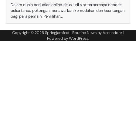
Dalam dunia perjudian online, situs judi slot terpercaya deposit
pulsa tanpa potongan menawarkan kemudahan dan keuntungan
bagi para pemain. Pemilihan…
Copyright © 2026
Springjamfest
| Routine News by
Ascendoor
|
Powered by
WordPress
.