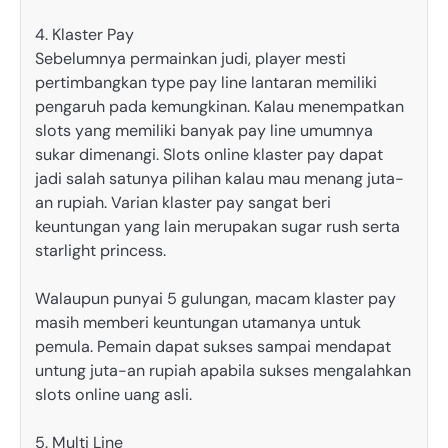
4. Klaster Pay
Sebelumnya permainkan judi, player mesti
pertimbangkan type pay line lantaran memiliki
pengaruh pada kemungkinan. Kalau menempatkan
slots yang memiliki banyak pay line umumnya
sukar dimenangi. Slots online klaster pay dapat
jadi salah satunya pilihan kalau mau menang juta-
an rupiah. Varian klaster pay sangat beri
keuntungan yang lain merupakan sugar rush serta
starlight princess.
Walaupun punyai 5 gulungan, macam klaster pay
masih memberi keuntungan utamanya untuk
pemula. Pemain dapat sukses sampai mendapat
untung juta-an rupiah apabila sukses mengalahkan
slots online uang asli.
5. Multi Line