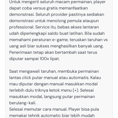
Untuk mengerti seluruh macam permainan, player
dapat coba versus gratis memanfaatkan
demonstrasi. Seluruh provider pastinya sediakan
demonstrasi untuk menolong pemula ataupun
professional. Service itu, bebas akses lantaran
udah diperlengkapi saldo buat latihan. Bila sudah
memahami peraturan e-game, teruskan taruhan vs
uang asli biar sukses menghasilkan banyak uang.
Penerimaan tetap akan bertambah saat terus
diputar sampai 100x lipat.
Saat mengawali taruhan, membuka permainan
lantas click putar manual atau automatis. Kalau
mau diputar dengan manual masukkan modal
terlebih dulu triknya ketok menu (+). Selesai
masukkan modal, langsung putar permainan
berulang-kali.
Selesai memutar cara manual. Player bisa pula
memakai tehnik automatic biar lebih mudah