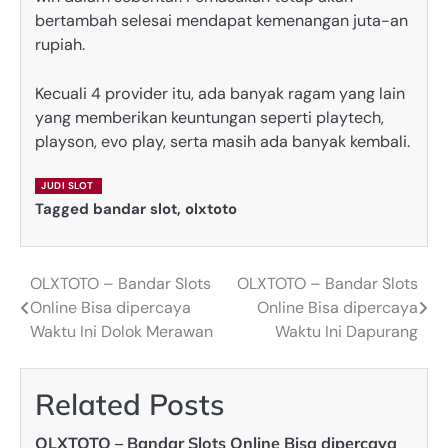
bertambah selesai mendapat kemenangan juta-an
rupiah.
Kecuali 4 provider itu, ada banyak ragam yang lain
yang memberikan keuntungan seperti playtech,
playson, evo play, serta masih ada banyak kembali.
JUDI SLOT
Tagged
bandar slot
,
olxtoto
OLXTOTO – Bandar Slots
OLXTOTO – Bandar Slots
Post
Online Bisa dipercaya
Online Bisa dipercaya
navigation
Waktu Ini Dolok Merawan
Waktu Ini Dapurang
Related Posts
OLXTOTO – Bandar Slots Online Bisa dipercaya