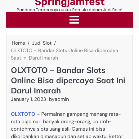
Springjamfest
Panduan Terpercaya untuk Pemula dalam Judi Bola!
Home
Judi Slot
OLXTOTO – Bandar Slots Online Bisa dipercaya
Saat Ini Darul Imarah
OLXTOTO – Bandar Slots
Online Bisa dipercaya Saat Ini
Darul Imarah
January 1, 2023
by
admin
OLXTOTO
– Permainan gampang menang rata-
rata digemari banyak orang-orang, contoh-
contohnya slots uang asli. Games ini bisa
dikorbankan dimanapun dan setiap waktu. Bettor