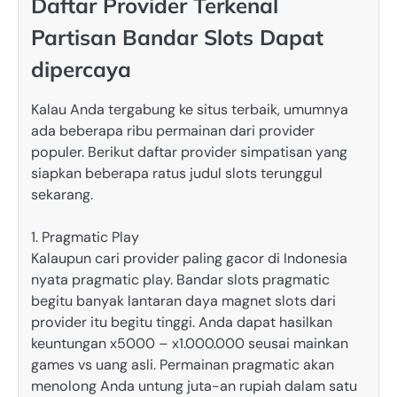
Daftar Provider Terkenal
Partisan Bandar Slots Dapat
dipercaya
Kalau Anda tergabung ke situs terbaik, umumnya
ada beberapa ribu permainan dari provider
populer. Berikut daftar provider simpatisan yang
siapkan beberapa ratus judul slots terunggul
sekarang.
1. Pragmatic Play
Kalaupun cari provider paling gacor di Indonesia
nyata pragmatic play. Bandar slots pragmatic
begitu banyak lantaran daya magnet slots dari
provider itu begitu tinggi. Anda dapat hasilkan
keuntungan x5000 – x1.000.000 seusai mainkan
games vs uang asli. Permainan pragmatic akan
menolong Anda untung juta-an rupiah dalam satu