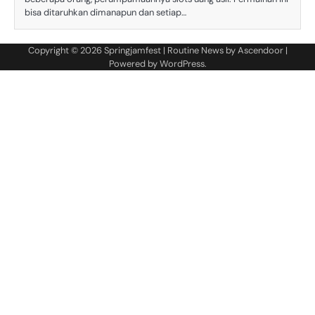
bisa ditaruhkan dimanapun dan setiap…
Copyright © 2026
Springjamfest
| Routine News by
Ascendoor
|
Powered by
WordPress
.