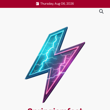
Skip
Thursday, Aug 06, 2026
to
content