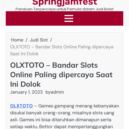
Springjamfest
Panduan Terpercaya untuk Pemula dalam Judi Bola!
Home
Judi Slot
OLXTOTO – Bandar Slots Online Paling dipercaya
Saat Ini Dolok
OLXTOTO – Bandar Slots
Online Paling dipercaya Saat
Ini Dolok
January 1, 2023
by
admin
OLXTOTO
– Games gampang menang kebanyakan
disukai banyak orang-orang, misalnya slots uang
asli. Games ini bisa ditaruhkan dimanapun serta
setiap waktu. Bettor dapat mempertanggungkan