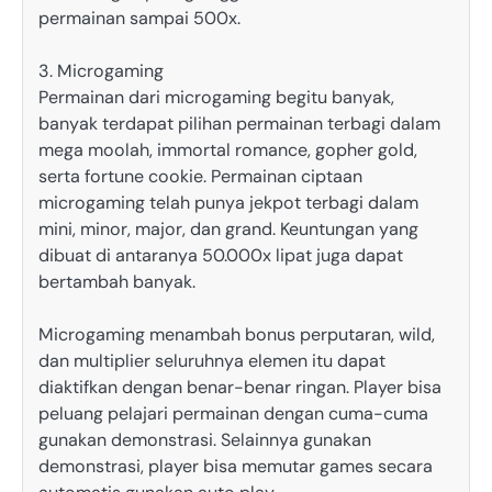
permainan sampai 500x.
3. Microgaming
Permainan dari microgaming begitu banyak,
banyak terdapat pilihan permainan terbagi dalam
mega moolah, immortal romance, gopher gold,
serta fortune cookie. Permainan ciptaan
microgaming telah punya jekpot terbagi dalam
mini, minor, major, dan grand. Keuntungan yang
dibuat di antaranya 50.000x lipat juga dapat
bertambah banyak.
Microgaming menambah bonus perputaran, wild,
dan multiplier seluruhnya elemen itu dapat
diaktifkan dengan benar-benar ringan. Player bisa
peluang pelajari permainan dengan cuma-cuma
gunakan demonstrasi. Selainnya gunakan
demonstrasi, player bisa memutar games secara