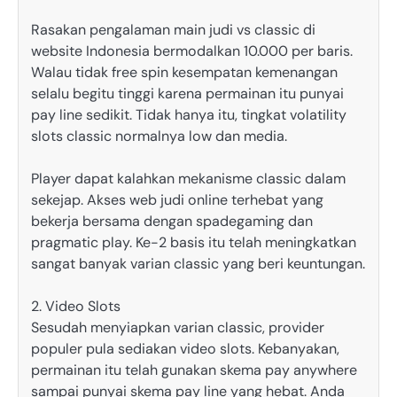
Rasakan pengalaman main judi vs classic di
website Indonesia bermodalkan 10.000 per baris.
Walau tidak free spin kesempatan kemenangan
selalu begitu tinggi karena permainan itu punyai
pay line sedikit. Tidak hanya itu, tingkat volatility
slots classic normalnya low dan media.
Player dapat kalahkan mekanisme classic dalam
sekejap. Akses web judi online terhebat yang
bekerja bersama dengan spadegaming dan
pragmatic play. Ke-2 basis itu telah meningkatkan
sangat banyak varian classic yang beri keuntungan.
2. Video Slots
Sesudah menyiapkan varian classic, provider
populer pula sediakan video slots. Kebanyakan,
permainan itu telah gunakan skema pay anywhere
sampai punyai skema pay line yang hebat. Anda