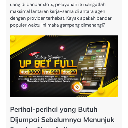
uang di bandar slots, pelayanan itu sangatlah
maksimal lantaran kerja-sama di antara agen
dengan provider terhebat. Kayak apakah bandar
populer waktu ini maka gampang dimenangi?
Perihal-perihal yang Butuh
Dijumpai Sebelumnya Menunjuk