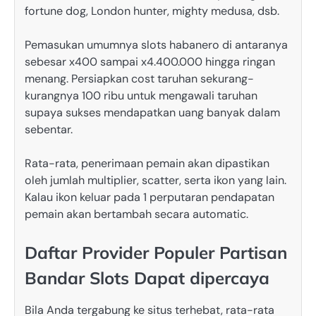
fortune dog, London hunter, mighty medusa, dsb.
Pemasukan umumnya slots habanero di antaranya
sebesar x400 sampai x4.400.000 hingga ringan
menang. Persiapkan cost taruhan sekurang-
kurangnya 100 ribu untuk mengawali taruhan
supaya sukses mendapatkan uang banyak dalam
sebentar.
Rata-rata, penerimaan pemain akan dipastikan
oleh jumlah multiplier, scatter, serta ikon yang lain.
Kalau ikon keluar pada 1 perputaran pendapatan
pemain akan bertambah secara automatic.
Daftar Provider Populer Partisan
Bandar Slots Dapat dipercaya
Bila Anda tergabung ke situs terhebat, rata-rata