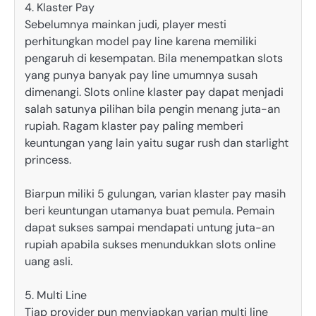
4. Klaster Pay
Sebelumnya mainkan judi, player mesti
perhitungkan model pay line karena memiliki
pengaruh di kesempatan. Bila menempatkan slots
yang punya banyak pay line umumnya susah
dimenangi. Slots online klaster pay dapat menjadi
salah satunya pilihan bila pengin menang juta-an
rupiah. Ragam klaster pay paling memberi
keuntungan yang lain yaitu sugar rush dan starlight
princess.
Biarpun miliki 5 gulungan, varian klaster pay masih
beri keuntungan utamanya buat pemula. Pemain
dapat sukses sampai mendapati untung juta-an
rupiah apabila sukses menundukkan slots online
uang asli.
5. Multi Line
Tiap provider pun menyiapkan varian multi line