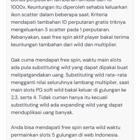
1000x. Keuntungan itu diperoleh sehabis keluarkan
ikon scatter dalam beberapa saat. Kriteria
mendapati tambahan 10 perputaran gratis triknya
mengeluarkan 3 scatter pada 1 perputaran.
Kebanyakan, saat free spin aktif player bakal terima
keuntungan tambahan dari wild dan multiplier.
Gak cuma mendapat free spin, waktu main slots
ada pula substituting wild yang dapat dipakai buat
melipatgandakan uang. Substituting wild rata-rata
mengganti nilai seluruhnya lambang multiplier, saat
main slots PG soft wild bakal keluar di gulungan ke
2,3, serta 4. Tidak cuman hanya itu kecuali
substituting wild ada expanding wild yang dapat
menduplikasi uang banyak.
Anda bisa mendapati free spin serta wild waktu
permainkan slots 5 gulungan di web Indonesia.