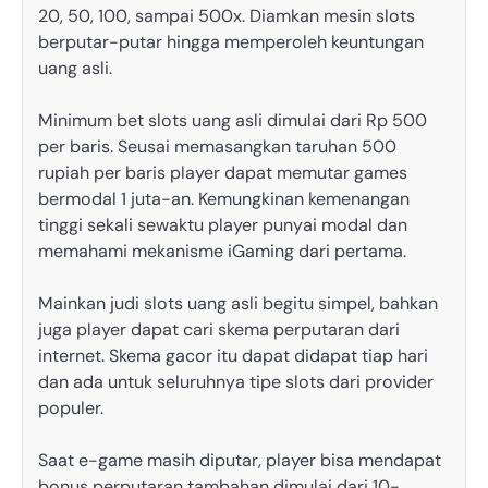
20, 50, 100, sampai 500x. Diamkan mesin slots
berputar-putar hingga memperoleh keuntungan
uang asli.
Minimum bet slots uang asli dimulai dari Rp 500
per baris. Seusai memasangkan taruhan 500
rupiah per baris player dapat memutar games
bermodal 1 juta-an. Kemungkinan kemenangan
tinggi sekali sewaktu player punyai modal dan
memahami mekanisme iGaming dari pertama.
Mainkan judi slots uang asli begitu simpel, bahkan
juga player dapat cari skema perputaran dari
internet. Skema gacor itu dapat didapat tiap hari
dan ada untuk seluruhnya tipe slots dari provider
populer.
Saat e-game masih diputar, player bisa mendapat
bonus perputaran tambahan dimulai dari 10-