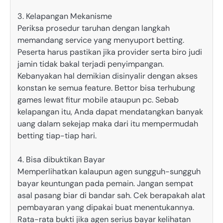
3. Kelapangan Mekanisme
Periksa prosedur taruhan dengan langkah
memandang service yang menyuport betting.
Peserta harus pastikan jika provider serta biro judi
jamin tidak bakal terjadi penyimpangan.
Kebanyakan hal demikian disinyalir dengan akses
konstan ke semua feature. Bettor bisa terhubung
games lewat fitur mobile ataupun pc. Sebab
kelapangan itu, Anda dapat mendatangkan banyak
uang dalam sekejap maka dari itu mempermudah
betting tiap-tiap hari.
4. Bisa dibuktikan Bayar
Memperlihatkan kalaupun agen sungguh-sungguh
bayar keuntungan pada pemain. Jangan sempat
asal pasang biar di bandar sah. Cek berapakah alat
pembayaran yang dipakai buat menentukannya.
Rata-rata bukti jika agen serius bayar kelihatan