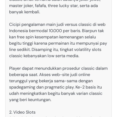
master joker, fafafa, three lucky star, serta ada
banyak kembali.
Cicipi pengalaman main judi versus classic di web
Indonesia bermodal 10.000 per baris. Biarpun tak
kan free spin kesempatan kemenangan selalu
begitu tinggi karena permainan itu mempunyai pay
line sedikit. Disamping itu, tingkat volatility slots
classic kebanyakan low serta media.
Player dapat menundukkan prosedur classic dalam
beberapa saat. Akses web-site judi online
terunggul yang bekerja sama-sama dengan
spadegaming dan pragmatic play. Ke-2 basis itu
udah meningkatkan begitu banyak varian classic
yang beri keuntungan.
2. Video Slots