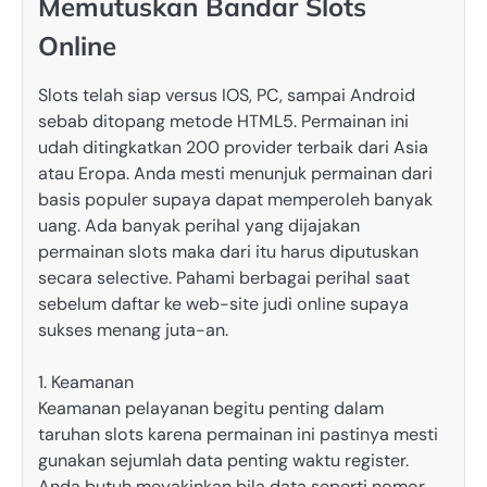
Memutuskan Bandar Slots
Online
Slots telah siap versus IOS, PC, sampai Android
sebab ditopang metode HTML5. Permainan ini
udah ditingkatkan 200 provider terbaik dari Asia
atau Eropa. Anda mesti menunjuk permainan dari
basis populer supaya dapat memperoleh banyak
uang. Ada banyak perihal yang dijajakan
permainan slots maka dari itu harus diputuskan
secara selective. Pahami berbagai perihal saat
sebelum daftar ke web-site judi online supaya
sukses menang juta-an.
1. Keamanan
Keamanan pelayanan begitu penting dalam
taruhan slots karena permainan ini pastinya mesti
gunakan sejumlah data penting waktu register.
Anda butuh meyakinkan bila data seperti nomor