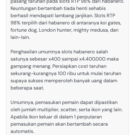
pasang taruhan pada slots RTP 98% dari habanero.
Keuntungan bertambah tiada henti sehabis
berhasil mendapati lambang janjikan. Slots RTP
98% terpilih dari habanero di antaranya koi gates,
fortune dog, London hunter, mighty medusa, dan
lain-lain.
Penghasilan umumnya slots habanero salah
satunya sebesar x400 sampai x4.400.000 maka
gampang menang. Persiapkan cost taruhan
sekurang-kurangnya 100 ribu untuk mulai taruhan
supaya sukses memperoleh banyak uang dalam
beberapa saat.
Umumnya, pemasukan pemain dapat dipastikan
oleh jumlah multiplier, scatter, serta ikon yang lain.
Apabila ikon keluar di dalam 1 perputaran
pemasukan pemain akan bertambah secara
automatis.