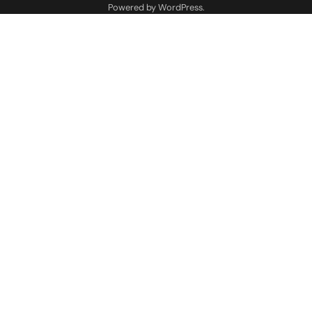
Powered by
WordPress
.