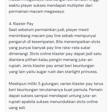
waktu player sukses mendapat multiplier dari
permainan macam megaways.
4. Klaster Pay
Saat sebelum permainkan judi, player mesti
menimbang macam pay line sebab mempunyai
pengaruh di kesempatan. Bila menempatkan slots
yang punyai banyak pay line rata-rata sukar
dimenangi. Slots online klaster pay dapat jadi satu
diantara pilihan kalau pengin menang juta-an
rupiah. Jenis klaster pay amat beri keuntungan
yang lain yaitu sugar rush dan starlight princess.
Meskipun miliki 5 gulungan, varian klaster pay terus
beri keuntungan terutamanya buat pemula. Pemain
dapat sukses sampai mendapat untung juta-an
rupiah apabila sukses menundukkan slots online
uang asli.