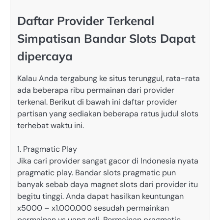
Daftar Provider Terkenal
Simpatisan Bandar Slots Dapat
dipercaya
Kalau Anda tergabung ke situs terunggul, rata-rata
ada beberapa ribu permainan dari provider
terkenal. Berikut di bawah ini daftar provider
partisan yang sediakan beberapa ratus judul slots
terhebat waktu ini.
1. Pragmatic Play
Jika cari provider sangat gacor di Indonesia nyata
pragmatic play. Bandar slots pragmatic pun
banyak sebab daya magnet slots dari provider itu
begitu tinggi. Anda dapat hasilkan keuntungan
x5000 – x1.000.000 sesudah permainkan
permainan vs uang asli. Permainan pragmatic