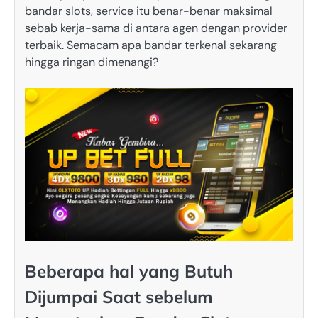
bandar slots, service itu benar-benar maksimal
sebab kerja-sama di antara agen dengan provider
terbaik. Semacam apa bandar terkenal sekarang
hingga ringan dimenangi?
Beberapa hal yang Butuh
Dijumpai Saat sebelum