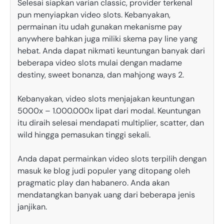
Selesai siapkan varian classic, provider terkenal
pun menyiapkan video slots. Kebanyakan,
permainan itu udah gunakan mekanisme pay
anywhere bahkan juga miliki skema pay line yang
hebat. Anda dapat nikmati keuntungan banyak dari
beberapa video slots mulai dengan madame
destiny, sweet bonanza, dan mahjong ways 2.
Kebanyakan, video slots menjajakan keuntungan
5000x – 1.000.000x lipat dari modal. Keuntungan
itu diraih selesai mendapati multiplier, scatter, dan
wild hingga pemasukan tinggi sekali.
Anda dapat permainkan video slots terpilih dengan
masuk ke blog judi populer yang ditopang oleh
pragmatic play dan habanero. Anda akan
mendatangkan banyak uang dari beberapa jenis
janjikan.