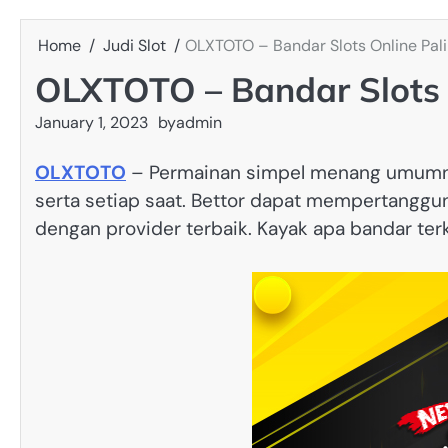
Home
Judi Slot
OLXTOTO – Bandar Slots Online Pali
OLXTOTO – Bandar Slots O
January 1, 2023
by
admin
OLXTOTO
– Permainan simpel menang umumnya 
serta setiap saat. Bettor dapat mempertanggung
dengan provider terbaik. Kayak apa bandar ter