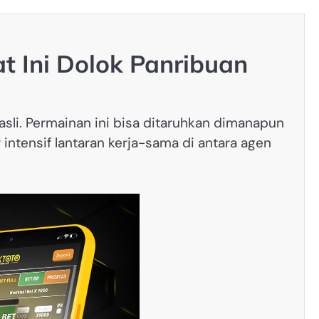
t Ini Dolok Panribuan
li. Permainan ini bisa ditaruhkan dimanapun
intensif lantaran kerja-sama di antara agen