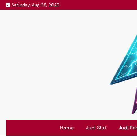
Skip
Saturday, Aug 08, 2026
to
content
Home
Judi Slot
Judi Pa