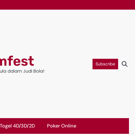
mfest
Subscribe
la dalam Judi Bola!
Togel 4D/3D/2D
Poker Online