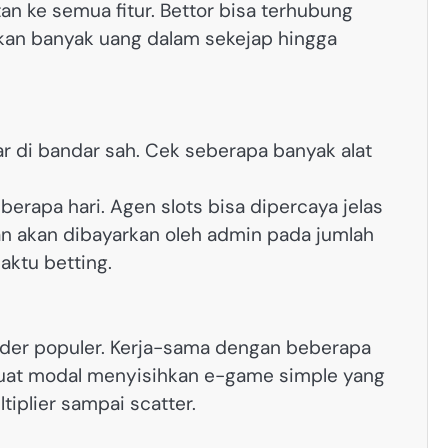
n ke semua fitur. Bettor bisa terhubung
lkan banyak uang dalam sekejap hingga
r di bandar sah. Cek seberapa banyak alat
erapa hari. Agen slots bisa dipercaya jelas
an akan dibayarkan oleh admin pada jumlah
aktu betting.
ider populer. Kerja-sama dengan beberapa
buat modal menyisihkan e-game simple yang
tiplier sampai scatter.