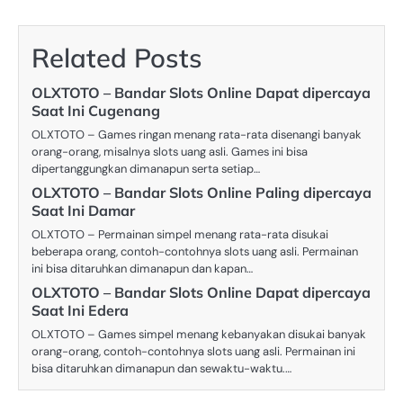
Related Posts
OLXTOTO – Bandar Slots Online Dapat dipercaya
Saat Ini Cugenang
OLXTOTO – Games ringan menang rata-rata disenangi banyak
orang-orang, misalnya slots uang asli. Games ini bisa
dipertanggungkan dimanapun serta setiap…
OLXTOTO – Bandar Slots Online Paling dipercaya
Saat Ini Damar
OLXTOTO – Permainan simpel menang rata-rata disukai
beberapa orang, contoh-contohnya slots uang asli. Permainan
ini bisa ditaruhkan dimanapun dan kapan…
OLXTOTO – Bandar Slots Online Dapat dipercaya
Saat Ini Edera
OLXTOTO – Games simpel menang kebanyakan disukai banyak
orang-orang, contoh-contohnya slots uang asli. Permainan ini
bisa ditaruhkan dimanapun dan sewaktu-waktu.…