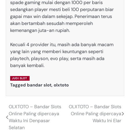
spade gaming mulai dengan 1000 per baris
sedangkan player mesti beli 100 perputaran biar
gapai max win dalam sekejap. Penerimaan terus
akan bertambah sesudah memperoleh
kemenangan juta-an rupiah.
Kecuali 4 provider itu, masih ada banyak macam
yang lain yang memberi keuntungan seperti
playtech, playson, evo play, serta masih ada
banyak kembali.
JUDI SLOT
Tagged
bandar slot
,
olxtoto
OLXTOTO – Bandar Slots
OLXTOTO – Bandar Slots
Post
Online Paling dipercaya
Online Paling dipercaya
navigation
Waktu Ini Denpasar
Waktu Ini Elar
Selatan