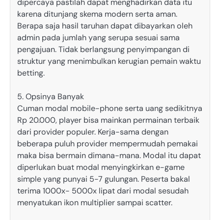
dipercaya pastilah dapat menghadirkan data itu
karena ditunjang skema modern serta aman.
Berapa saja hasil taruhan dapat dibayarkan oleh
admin pada jumlah yang serupa sesuai sama
pengajuan. Tidak berlangsung penyimpangan di
struktur yang menimbulkan kerugian pemain waktu
betting.
5. Opsinya Banyak
Cuman modal mobile-phone serta uang sedikitnya
Rp 20.000, player bisa mainkan permainan terbaik
dari provider populer. Kerja-sama dengan
beberapa puluh provider mempermudah pemakai
maka bisa bermain dimana-mana. Modal itu dapat
diperlukan buat modal menyingkirkan e-game
simple yang punyai 5-7 gulungan. Peserta bakal
terima 1000x- 5000x lipat dari modal sesudah
menyatukan ikon multiplier sampai scatter.