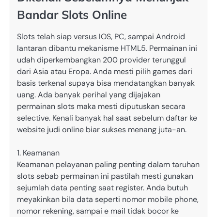
Bandar Slots Online
Slots telah siap versus IOS, PC, sampai Android
lantaran dibantu mekanisme HTML5. Permainan ini
udah diperkembangkan 200 provider terunggul
dari Asia atau Eropa. Anda mesti pilih games dari
basis terkenal supaya bisa mendatangkan banyak
uang. Ada banyak perihal yang dijajakan
permainan slots maka mesti diputuskan secara
selective. Kenali banyak hal saat sebelum daftar ke
website judi online biar sukses menang juta-an.
1. Keamanan
Keamanan pelayanan paling penting dalam taruhan
slots sebab permainan ini pastilah mesti gunakan
sejumlah data penting saat register. Anda butuh
meyakinkan bila data seperti nomor mobile phone,
nomor rekening, sampai e mail tidak bocor ke