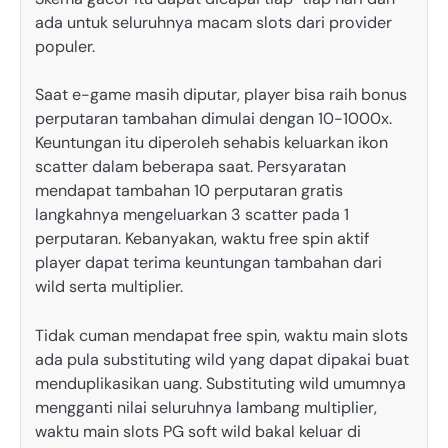
ada untuk seluruhnya macam slots dari provider
populer.
Saat e-game masih diputar, player bisa raih bonus
perputaran tambahan dimulai dengan 10-1000x.
Keuntungan itu diperoleh sehabis keluarkan ikon
scatter dalam beberapa saat. Persyaratan
mendapat tambahan 10 perputaran gratis
langkahnya mengeluarkan 3 scatter pada 1
perputaran. Kebanyakan, waktu free spin aktif
player dapat terima keuntungan tambahan dari
wild serta multiplier.
Tidak cuman mendapat free spin, waktu main slots
ada pula substituting wild yang dapat dipakai buat
menduplikasikan uang. Substituting wild umumnya
mengganti nilai seluruhnya lambang multiplier,
waktu main slots PG soft wild bakal keluar di