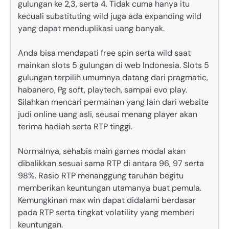
gulungan ke 2,3, serta 4. Tidak cuma hanya itu
kecuali substituting wild juga ada expanding wild
yang dapat menduplikasi uang banyak.
Anda bisa mendapati free spin serta wild saat
mainkan slots 5 gulungan di web Indonesia. Slots 5
gulungan terpilih umumnya datang dari pragmatic,
habanero, Pg soft, playtech, sampai evo play.
Silahkan mencari permainan yang lain dari website
judi online uang asli, seusai menang player akan
terima hadiah serta RTP tinggi.
Normalnya, sehabis main games modal akan
dibalikkan sesuai sama RTP di antara 96, 97 serta
98%. Rasio RTP menanggung taruhan begitu
memberikan keuntungan utamanya buat pemula.
Kemungkinan max win dapat didalami berdasar
pada RTP serta tingkat volatility yang memberi
keuntungan.