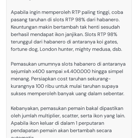
Apabila ingin memperoleh RTP paling tinggi, coba
pasang taruhan di slots RTP 98% dari habanero.
Keuntungan makin bertambah tak henti sesudah
berhasil mendapat ikon janjikan. Slots RTP 98%
terunggul dari habanero di antaranya koi gates,
fortune dog, London hunter, mighty medusa, dsb.
Pemasukan umumnya slots habanero di antaranya
sejumlah x400 sampai x4.400.000 hingga simpel
menang. Persiapkan cost taruhan sekurang-
kurangnya 100 ribu untuk mulai taruhan supaya
sukses memperoleh banyak uang dalam sebentar.
Kebanyakan, pemasukan pemain bakal dipastikan
oleh jumlah multiplier, scatter, serta ikon yang lain.
Apabila ikon keluar di dalam 1 perputaran
pendapatan pemain akan bertambah secara
automatis.