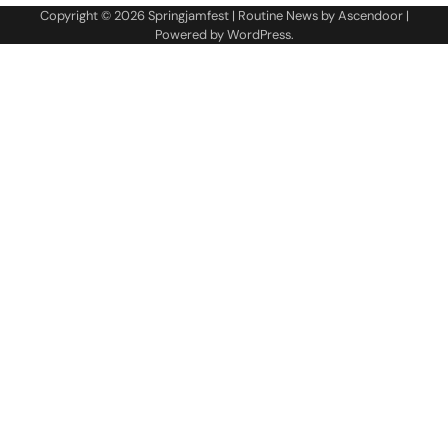
Copyright © 2026
Springjamfest
| Routine News by
Ascendoor
|
Powered by
WordPress
.