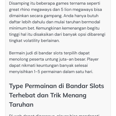
Disamping itu beberapa games ternama seperti
great rhino megaways dan 5 lion megaways bisa
dimainkan secara gampang. Anda hanya butuh
daftar lebih dahulu dan mulai taruhan bermodal
minimum bet. Kemungkinan kemenangan begitu
tinggi hal itu disaksikan dari banyak opsi dibarengi
tingkat volatility berlainan.
Bermain judi di bandar slots terpilih dapat
menolong peserta untung juta-an besar. Player
dapat nikmati keuntungan banyak selesai
menyisihkan 1-5 permainan dalam satu hari.
Type Permainan di Bandar Slots
Terhebat dan Trik Menang
Taruhan