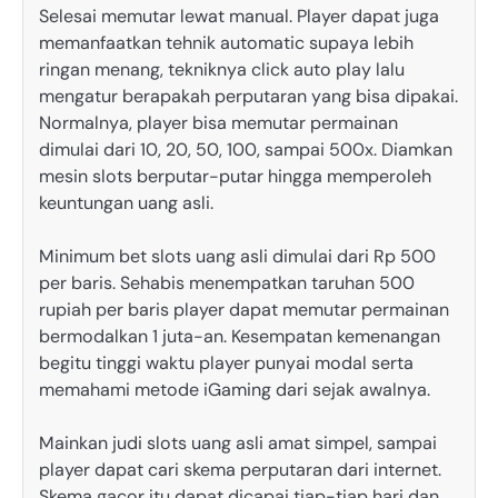
Selesai memutar lewat manual. Player dapat juga
memanfaatkan tehnik automatic supaya lebih
ringan menang, tekniknya click auto play lalu
mengatur berapakah perputaran yang bisa dipakai.
Normalnya, player bisa memutar permainan
dimulai dari 10, 20, 50, 100, sampai 500x. Diamkan
mesin slots berputar-putar hingga memperoleh
keuntungan uang asli.
Minimum bet slots uang asli dimulai dari Rp 500
per baris. Sehabis menempatkan taruhan 500
rupiah per baris player dapat memutar permainan
bermodalkan 1 juta-an. Kesempatan kemenangan
begitu tinggi waktu player punyai modal serta
memahami metode iGaming dari sejak awalnya.
Mainkan judi slots uang asli amat simpel, sampai
player dapat cari skema perputaran dari internet.
Skema gacor itu dapat dicapai tiap-tiap hari dan