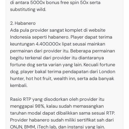
di antara 5000x bonus free spin 50x serta
substituting wild.
2. Habanero
Ada pula provider sangat komplet di website
Indonesia seperti habanero. Player dapat terima
keuntungan 4.400.000x lipat seusai mainkan
permainan dari provider itu. Beberapa permainan
begitu terkenal dari provider itu diantaranya
fortune dog serta varian yang lain. Kecuali fortune
dog, player bakal terima pendapatan dari London
hunter, hot hot fruit, wealth inn, serta ada banyak
kembali.
Rasio RTP yang disodorkan oleh provider itu
menggapai 98%, kalau sudah memasangkan
taruhan modal dapat dibalikkan sama sesuai RTP.
Provider habanero sudah miliki sertifikat sah dari
ONJN, BMM, iTech lab, dan instansi yang lain.