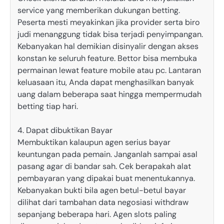
service yang memberikan dukungan betting.
Peserta mesti meyakinkan jika provider serta biro
judi menanggung tidak bisa terjadi penyimpangan.
Kebanyakan hal demikian disinyalir dengan akses
konstan ke seluruh feature. Bettor bisa membuka
permainan lewat feature mobile atau pc. Lantaran
keluasaan itu, Anda dapat menghasilkan banyak
uang dalam beberapa saat hingga mempermudah
betting tiap hari.
4. Dapat dibuktikan Bayar
Membuktikan kalaupun agen serius bayar
keuntungan pada pemain. Janganlah sampai asal
pasang agar di bandar sah. Cek berapakah alat
pembayaran yang dipakai buat menentukannya.
Kebanyakan bukti bila agen betul-betul bayar
dilihat dari tambahan data negosiasi withdraw
sepanjang beberapa hari. Agen slots paling