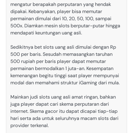
mengatur berapakah perputaran yang hendak
dipakai. Kebanyakan, player bisa memutar
permainan dimulai dari 10, 20, 50, 100, sampai
500x. Diamkan mesin slots berputar-putar hingga
mendapati keuntungan uang asli.
Sedikitnya bet slots uang asli dimulai dengan Rp
500 per baris. Sesudah memasangkan taruhan
500 rupiah per baris player dapat memutar
permainan bermodalkan 1 juta-an. Kesempatan
kemenangan begitu tinggi saat player mempunyai
modal dan memahami struktur iGaming dari mula.
Mainkan judi slots uang asli amat ringan, bahkan
juga player dapat cari skema perputaran dari
internet. Skema gacor itu dapat dicapai tiap-tiap
hari serta ada untuk seluruhnya macam slots dari
provider terkenal.