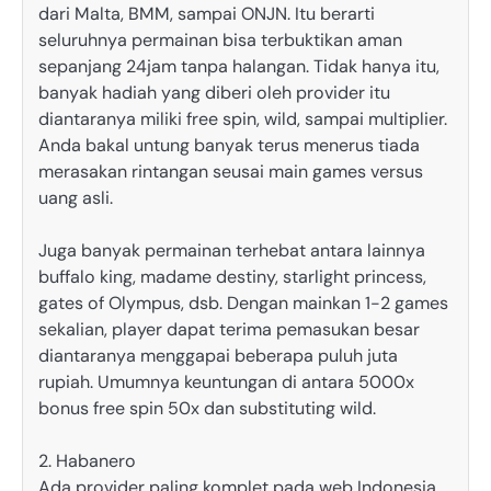
dari Malta, BMM, sampai ONJN. Itu berarti
seluruhnya permainan bisa terbuktikan aman
sepanjang 24jam tanpa halangan. Tidak hanya itu,
banyak hadiah yang diberi oleh provider itu
diantaranya miliki free spin, wild, sampai multiplier.
Anda bakal untung banyak terus menerus tiada
merasakan rintangan seusai main games versus
uang asli.
Juga banyak permainan terhebat antara lainnya
buffalo king, madame destiny, starlight princess,
gates of Olympus, dsb. Dengan mainkan 1-2 games
sekalian, player dapat terima pemasukan besar
diantaranya menggapai beberapa puluh juta
rupiah. Umumnya keuntungan di antara 5000x
bonus free spin 50x dan substituting wild.
2. Habanero
Ada provider paling komplet pada web Indonesia