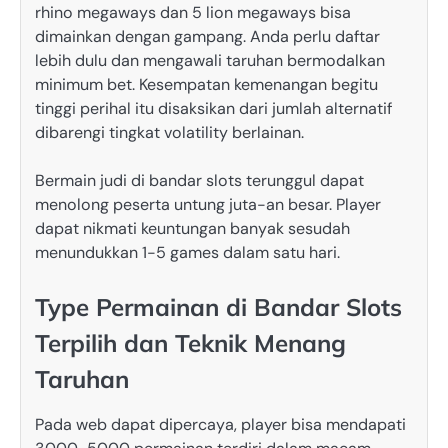
rhino megaways dan 5 lion megaways bisa
dimainkan dengan gampang. Anda perlu daftar
lebih dulu dan mengawali taruhan bermodalkan
minimum bet. Kesempatan kemenangan begitu
tinggi perihal itu disaksikan dari jumlah alternatif
dibarengi tingkat volatility berlainan.
Bermain judi di bandar slots terunggul dapat
menolong peserta untung juta-an besar. Player
dapat nikmati keuntungan banyak sesudah
menundukkan 1-5 games dalam satu hari.
Type Permainan di Bandar Slots
Terpilih dan Teknik Menang
Taruhan
Pada web dapat dipercaya, player bisa mendapati