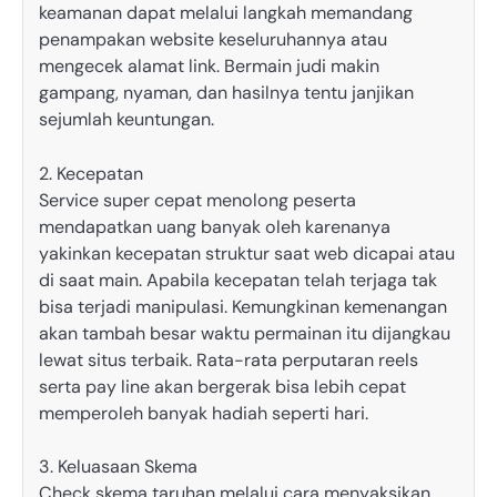
keamanan dapat melalui langkah memandang
penampakan website keseluruhannya atau
mengecek alamat link. Bermain judi makin
gampang, nyaman, dan hasilnya tentu janjikan
sejumlah keuntungan.
2. Kecepatan
Service super cepat menolong peserta
mendapatkan uang banyak oleh karenanya
yakinkan kecepatan struktur saat web dicapai atau
di saat main. Apabila kecepatan telah terjaga tak
bisa terjadi manipulasi. Kemungkinan kemenangan
akan tambah besar waktu permainan itu dijangkau
lewat situs terbaik. Rata-rata perputaran reels
serta pay line akan bergerak bisa lebih cepat
memperoleh banyak hadiah seperti hari.
3. Keluasaan Skema
Check skema taruhan melalui cara menyaksikan