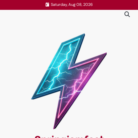
Skip
Saturday, Aug 08, 2026
to
content