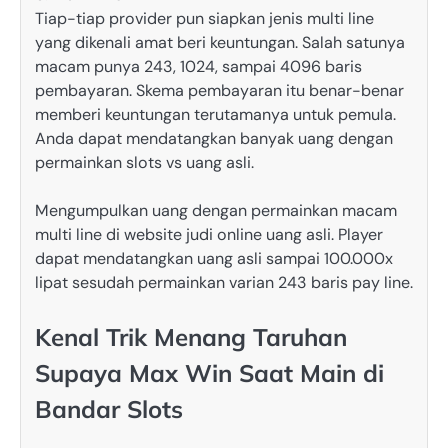
Tiap-tiap provider pun siapkan jenis multi line
yang dikenali amat beri keuntungan. Salah satunya
macam punya 243, 1024, sampai 4096 baris
pembayaran. Skema pembayaran itu benar-benar
memberi keuntungan terutamanya untuk pemula.
Anda dapat mendatangkan banyak uang dengan
permainkan slots vs uang asli.
Mengumpulkan uang dengan permainkan macam
multi line di website judi online uang asli. Player
dapat mendatangkan uang asli sampai 100.000x
lipat sesudah permainkan varian 243 baris pay line.
Kenal Trik Menang Taruhan
Supaya Max Win Saat Main di
Bandar Slots