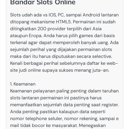
Bandar Slots Online
Slots udah ada vs IOS, PC, sampai Android lantaran
ditopang mekanisme HTML5. Permainan ini sudah
ditingkatkan 200 provider terpilih dari Asia
ataupun Eropa. Anda harus pilih games dari basis
terkenal agar dapat memperoleh banyak uang. Ada
sejumlah perihal yang dijajakan permainan slots
maka dari itu harus diputuskan secara selective.
Kenali berbagai perihal sebelumnya daftar ke web-
site judi online supaya sukses menang juta-an.
1. Keamanan
Keamanan pelayanan paling penting dalam taruhan
slots lantaran permainan ini pastinya harus
memanfaatkan sejumlah data penting saat register.
Anda penting pastikan kalaupun data seperti
nomor telephone seluler, nomor rekening, sampai e
mail tidak bocor ke masyarakat. Menegaskan