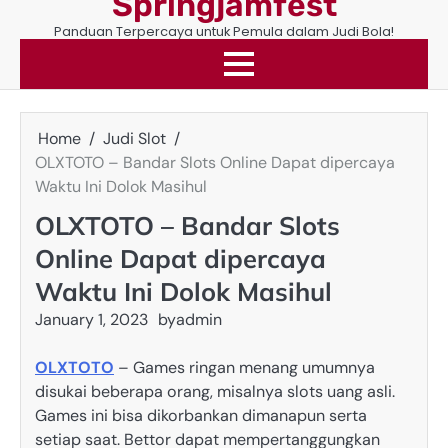
Springjamfest
Panduan Terpercaya untuk Pemula dalam Judi Bola!
Home
Judi Slot
OLXTOTO – Bandar Slots Online Dapat dipercaya
Waktu Ini Dolok Masihul
OLXTOTO – Bandar Slots
Online Dapat dipercaya
Waktu Ini Dolok Masihul
January 1, 2023
by
admin
OLXTOTO
– Games ringan menang umumnya
disukai beberapa orang, misalnya slots uang asli.
Games ini bisa dikorbankan dimanapun serta
setiap saat. Bettor dapat mempertanggungkan