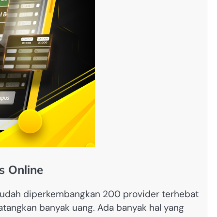
s Online
ni sudah diperkembangkan 200 provider terhebat
atangkan banyak uang. Ada banyak hal yang