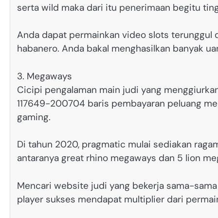
serta wild maka dari itu penerimaan begitu ting
Anda dapat permainkan video slots terunggul d
habanero. Anda bakal menghasilkan banyak uan
3. Megaways
Cicipi pengalaman main judi yang menggiurka
117649-200704 baris pembayaran peluang mena
gaming.
Di tahun 2020, pragmatic mulai sediakan raga
antaranya great rhino megaways dan 5 lion meg
Mencari website judi yang bekerja sama-sama
player sukses mendapat multiplier dari perma