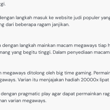
gi.
engan langkah masuk ke website judi populer yang
g dari beberapa ragam janjikan.
n dengan langkah mainkan macam megaways tiap ha
ng yang begitu tinggi. Dalam penyediaan macam i
m megaways ditolong oleh big time gaming. Perma
aways. Varian itu menjajakan hadiah 20000x lipat d
 dengan pragmatic play agar dapat permainkan ra
inan varian megaways.