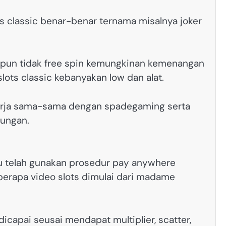
s classic benar-benar ternama misalnya joker
kipun tidak free spin kemungkinan kemenangan
 slots classic kebanyakan low dan alat.
ekerja sama-sama dengan spadegaming serta
tungan.
tu telah gunakan prosedur pay anywhere
berapa video slots dimulai dari madame
capai seusai mendapat multiplier, scatter,