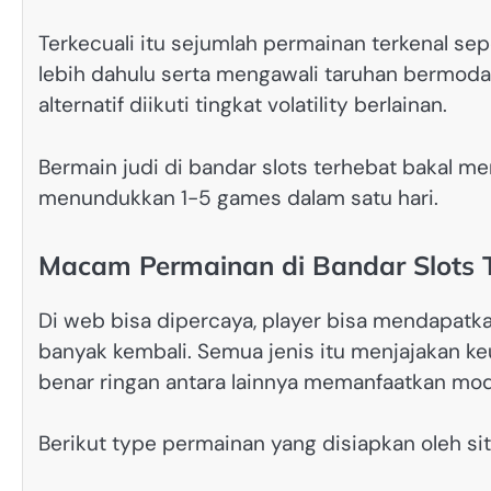
Terkecuali itu sejumlah permainan terkenal se
lebih dahulu serta mengawali taruhan bermodal
alternatif diikuti tingkat volatility berlainan.
Bermain judi di bandar slots terhebat bakal m
menundukkan 1-5 games dalam satu hari.
Macam Permainan di Bandar Slots T
Di web bisa dipercaya, player bisa mendapatka
banyak kembali. Semua jenis itu menjajakan k
benar ringan antara lainnya memanfaatkan moda
Berikut type permainan yang disiapkan oleh si