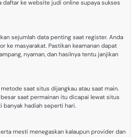
 daftar ke website judi online supaya sukses
kan sejumlah data penting saat register. Anda
cor ke masyarakat. Pastikan keamanan dapat
gampang, nyaman, dan hasilnya tentu janjikan
metode saat situs dijangkau atau saat main.
besar saat permainan itu dicapai lewat situs
 banyak hadiah seperti hari.
serta mesti menegaskan kalaupun provider dan