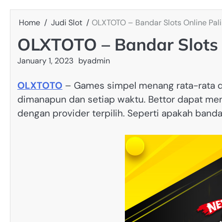
Home
Judi Slot
OLXTOTO – Bandar Slots Online Pal
OLXTOTO – Bandar Slots 
January 1, 2023
by
admin
OLXTOTO
– Games simpel menang rata-rata di
dimanapun dan setiap waktu. Bettor dapat meng
dengan provider terpilih. Seperti apakah ban