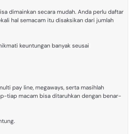
bisa dimainkan secara mudah. Anda perlu daftar
ali hal semacam itu disaksikan dari jumlah
 nikmati keuntungan banyak seusai
lti pay line, megaways, serta masihlah
iap-tiap macam bisa ditaruhkan dengan benar-
ntung.