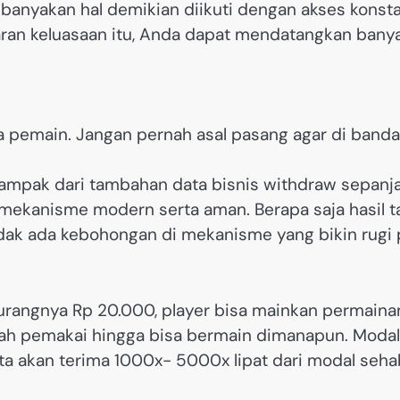
Kebanyakan hal demikian diikuti dengan akses konst
ntaran keluasaan itu, Anda dapat mendatangkan b
da pemain. Jangan pernah asal pasang agar di band
tampak dari tambahan data bisnis withdraw sepanjan
 mekanisme modern serta aman. Berapa saja hasil 
dak ada kebohongan di mekanisme yang bikin rugi 
gnya Rp 20.000, player bisa mainkan permainan te
 pemakai hingga bisa bermain dimanapun. Modal i
rta akan terima 1000x- 5000x lipat dari modal seh