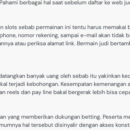
 Pahami berbagai hal saat sebelum daftar ke web ju
n slots sebab permainan ini tentu harus memakai 
 phone, nomor rekening, sampai e-mail akan tidak 
annya atau periksa alamat link. Bermain judi bertam
atangkan banyak uang oleh sebab itu yakinkan ke
 bakal terjadi kebohongan. Kesempatan kemenangan
an reels dan pay line bakal bergerak lebih bisa ce
nan yang memberikan dukungan betting. Peserta mes
umnya hal tersebut disinyalir dengan akses konsta