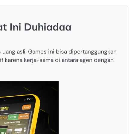
t Ini Duhiadaa
ang asli. Games ini bisa dipertanggungkan
if karena kerja-sama di antara agen dengan