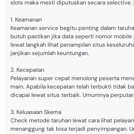
slots maka mesti diputuskan secara selective.
1. Keamanan
Keamanan service begitu penting dalam taruha
butuh pastikan jika data seperti nomor mobile
lewat langkah lihat penampilan situs keseluruh
janjikan sejumlah keuntungan.
2. Kecepatan
Pelayanan super cepat menolong peserta mend
main. Apabila kecepatan telah terbukti tidak
dicapai lewat situs terbaik. Umumnya perputar
3. Keluasaan Skema
Check metode taruhan lewat cara lihat pelaya
menanggung tak bisa terjadi penyimpangan. Um