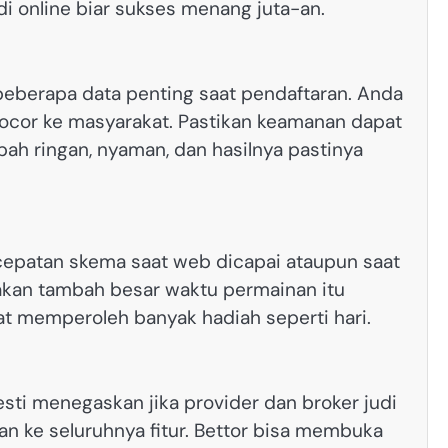
di online biar sukses menang juta-an.
beberapa data penting saat pendaftaran. Anda
bocor ke masyarakat. Pastikan keamanan dapat
bah ringan, nyaman, dan hasilnya pastinya
cepatan skema saat web dicapai ataupun saat
 akan tambah besar waktu permainan itu
pat memperoleh banyak hadiah seperti hari.
ti menegaskan jika provider dan broker judi
n ke seluruhnya fitur. Bettor bisa membuka