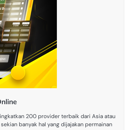
nline
ingkatkan 200 provider terbaik dari Asia atau
 sekian banyak hal yang dijajakan permainan