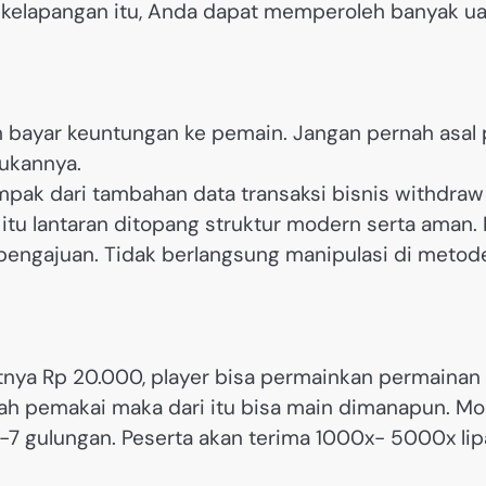
b kelapangan itu, Anda dapat memperoleh banyak 
ayar keuntungan ke pemain. Jangan pernah asal p
ukannya.
ak dari tambahan data transaksi bisnis withdraw s
tu lantaran ditopang struktur modern serta aman. Be
pengajuan. Tidak berlangsung manipulasi di meto
ya Rp 20.000, player bisa permainkan permainan te
pemakai maka dari itu bisa main dimanapun. Mod
-7 gulungan. Peserta akan terima 1000x- 5000x li