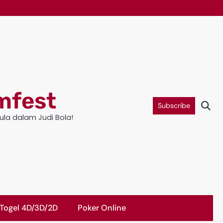
mfest
Subscribe
la dalam Judi Bola!
Togel 4D/3D/2D
Poker Online