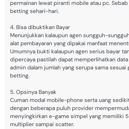
permainan lewat piranti mobile atau pc. Seba
betting sehari-hari.
4. Bisa dibuktikan Bayar
Menunjukkan kalaupun agen sungguh-sungguh b
alat pembayaran yang dipakai manfaat menent
Umumnya bukti kalaupun agen serius bayar tamp
dipercaya pastilah dapat memperlihatkan data i
admin dalam jumlah yang serupa sama sesuai 
betting.
5. Opsinya Banyak
Cuman modal mobile-phone serta uang sedikitn
dengan beberapa puluh provider mempermudah 
menyingkirkan e-game simpel yang memiliki 5
multiplier sampai scatter.