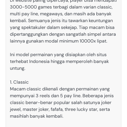
Di website paling dipercaya, player bisa mendapati
3000-5000 games terbagi dalam varian classic,
multi pay line, megaways, dan masih ada banyak
kembali. Semuanya jenis itu tawarkan keuntungan
yang spektakuler dalam sekejap. Tiap macam bisa
dipertanggungkan dengan sangatlah simpel antara
lainnya gunakan modal minimum 10000x lipat.
Ini model permainan yang disiapkan oleh situs
terhebat Indonesia hingga memperoleh banyak
untung.
1. Classic
Macam classic dikenali dengan permainan yang
mempunyai 3 reels dan 5 pay line. Beberapa jenis
classic benar-benar popular salah satunya joker
jewel, master joker, fafafa, three lucky star, serta
masihlah banyak kembali.