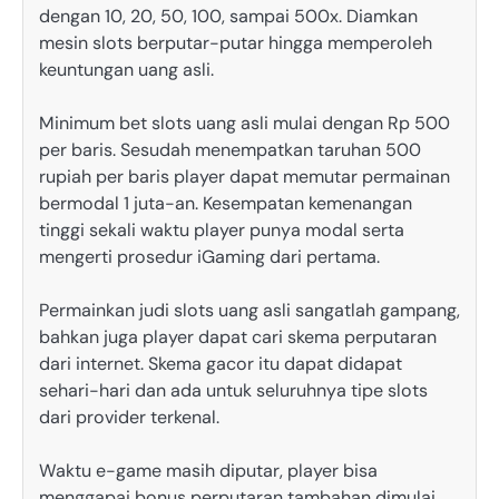
dengan 10, 20, 50, 100, sampai 500x. Diamkan
mesin slots berputar-putar hingga memperoleh
keuntungan uang asli.
Minimum bet slots uang asli mulai dengan Rp 500
per baris. Sesudah menempatkan taruhan 500
rupiah per baris player dapat memutar permainan
bermodal 1 juta-an. Kesempatan kemenangan
tinggi sekali waktu player punya modal serta
mengerti prosedur iGaming dari pertama.
Permainkan judi slots uang asli sangatlah gampang,
bahkan juga player dapat cari skema perputaran
dari internet. Skema gacor itu dapat didapat
sehari-hari dan ada untuk seluruhnya tipe slots
dari provider terkenal.
Waktu e-game masih diputar, player bisa
menggapai bonus perputaran tambahan dimulai