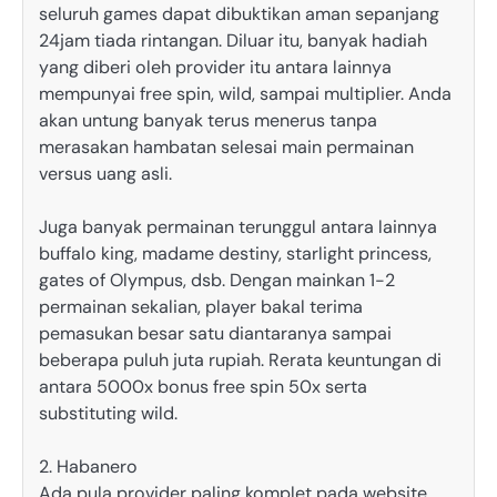
seluruh games dapat dibuktikan aman sepanjang
24jam tiada rintangan. Diluar itu, banyak hadiah
yang diberi oleh provider itu antara lainnya
mempunyai free spin, wild, sampai multiplier. Anda
akan untung banyak terus menerus tanpa
merasakan hambatan selesai main permainan
versus uang asli.
Juga banyak permainan terunggul antara lainnya
buffalo king, madame destiny, starlight princess,
gates of Olympus, dsb. Dengan mainkan 1-2
permainan sekalian, player bakal terima
pemasukan besar satu diantaranya sampai
beberapa puluh juta rupiah. Rerata keuntungan di
antara 5000x bonus free spin 50x serta
substituting wild.
2. Habanero
Ada pula provider paling komplet pada website