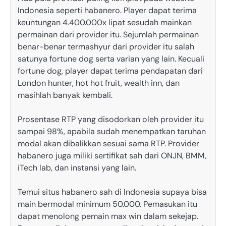
Indonesia seperti habanero. Player dapat terima
keuntungan 4.400.000x lipat sesudah mainkan
permainan dari provider itu. Sejumlah permainan
benar-benar termashyur dari provider itu salah
satunya fortune dog serta varian yang lain. Kecuali
fortune dog, player dapat terima pendapatan dari
London hunter, hot hot fruit, wealth inn, dan
masihlah banyak kembali.
Prosentase RTP yang disodorkan oleh provider itu
sampai 98%, apabila sudah menempatkan taruhan
modal akan dibalikkan sesuai sama RTP. Provider
habanero juga miliki sertifikat sah dari ONJN, BMM,
iTech lab, dan instansi yang lain.
Temui situs habanero sah di Indonesia supaya bisa
main bermodal minimum 50.000. Pemasukan itu
dapat menolong pemain max win dalam sekejap.