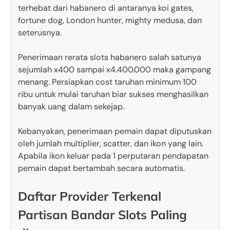
terhebat dari habanero di antaranya koi gates,
fortune dog, London hunter, mighty medusa, dan
seterusnya.
Penerimaan rerata slots habanero salah satunya
sejumlah x400 sampai x4.400.000 maka gampang
menang. Persiapkan cost taruhan minimum 100
ribu untuk mulai taruhan biar sukses menghasilkan
banyak uang dalam sekejap.
Kebanyakan, penerimaan pemain dapat diputuskan
oleh jumlah multiplier, scatter, dan ikon yang lain.
Apabila ikon keluar pada 1 perputaran pendapatan
pemain dapat bertambah secara automatis.
Daftar Provider Terkenal
Partisan Bandar Slots Paling