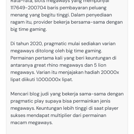
Rata-rata, slots megaways yang mempunyai
117649-200704 baris pembayaran peluang
menang yang begitu tinggi. Dalam penyediaan
ragam itu, provider bekerja bersama-sama dengan
big time gaming.
Di tahun 2020, pragmatic mulai sediakan varian
megaways ditolong oleh big time gaming.
Permainan pertama kali yang beri keuntungan di
antaranya great rhino megaways dan 5 lion
megaways. Varian itu menjajakan hadiah 20000x
lipat diikuti 1.000.000x lipat.
Mencari blog judi yang bekerja sama-sama dengan
pragmatic play supaya bisa permainkan jenis
megaways. Keuntungan lebih tinggi di saat player
sukses mendapat multiplier dari permainan
macam megaways.