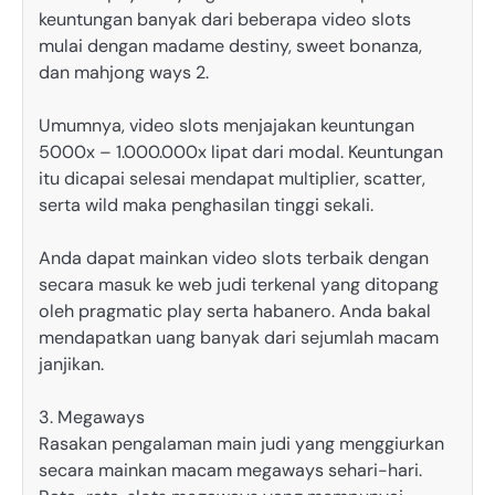
keuntungan banyak dari beberapa video slots
mulai dengan madame destiny, sweet bonanza,
dan mahjong ways 2.
Umumnya, video slots menjajakan keuntungan
5000x – 1.000.000x lipat dari modal. Keuntungan
itu dicapai selesai mendapat multiplier, scatter,
serta wild maka penghasilan tinggi sekali.
Anda dapat mainkan video slots terbaik dengan
secara masuk ke web judi terkenal yang ditopang
oleh pragmatic play serta habanero. Anda bakal
mendapatkan uang banyak dari sejumlah macam
janjikan.
3. Megaways
Rasakan pengalaman main judi yang menggiurkan
secara mainkan macam megaways sehari-hari.