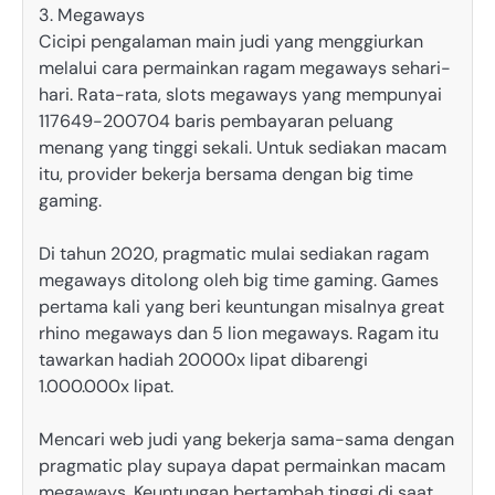
3. Megaways
Cicipi pengalaman main judi yang menggiurkan
melalui cara permainkan ragam megaways sehari-
hari. Rata-rata, slots megaways yang mempunyai
117649-200704 baris pembayaran peluang
menang yang tinggi sekali. Untuk sediakan macam
itu, provider bekerja bersama dengan big time
gaming.
Di tahun 2020, pragmatic mulai sediakan ragam
megaways ditolong oleh big time gaming. Games
pertama kali yang beri keuntungan misalnya great
rhino megaways dan 5 lion megaways. Ragam itu
tawarkan hadiah 20000x lipat dibarengi
1.000.000x lipat.
Mencari web judi yang bekerja sama-sama dengan
pragmatic play supaya dapat permainkan macam
megaways. Keuntungan bertambah tinggi di saat