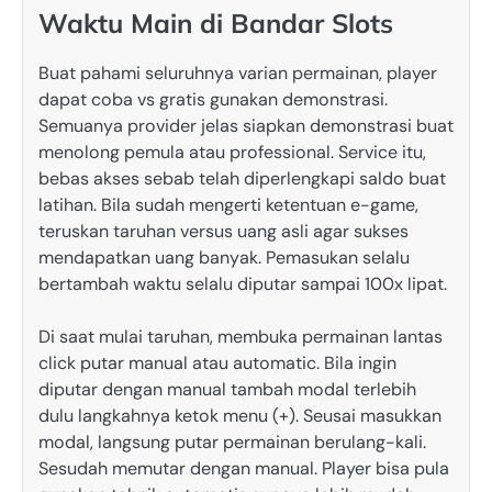
Waktu Main di Bandar Slots
Buat pahami seluruhnya varian permainan, player
dapat coba vs gratis gunakan demonstrasi.
Semuanya provider jelas siapkan demonstrasi buat
menolong pemula atau professional. Service itu,
bebas akses sebab telah diperlengkapi saldo buat
latihan. Bila sudah mengerti ketentuan e-game,
teruskan taruhan versus uang asli agar sukses
mendapatkan uang banyak. Pemasukan selalu
bertambah waktu selalu diputar sampai 100x lipat.
Di saat mulai taruhan, membuka permainan lantas
click putar manual atau automatic. Bila ingin
diputar dengan manual tambah modal terlebih
dulu langkahnya ketok menu (+). Seusai masukkan
modal, langsung putar permainan berulang-kali.
Sesudah memutar dengan manual. Player bisa pula