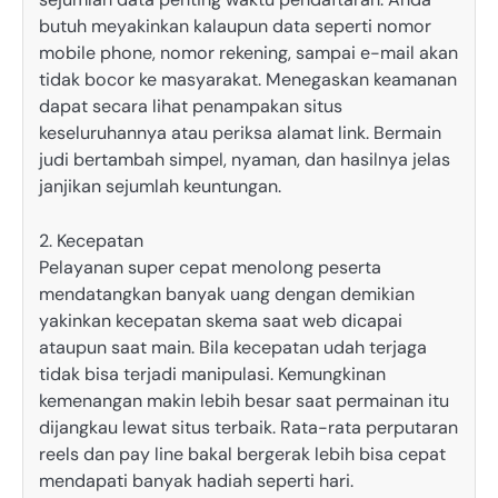
butuh meyakinkan kalaupun data seperti nomor
mobile phone, nomor rekening, sampai e-mail akan
tidak bocor ke masyarakat. Menegaskan keamanan
dapat secara lihat penampakan situs
keseluruhannya atau periksa alamat link. Bermain
judi bertambah simpel, nyaman, dan hasilnya jelas
janjikan sejumlah keuntungan.
2. Kecepatan
Pelayanan super cepat menolong peserta
mendatangkan banyak uang dengan demikian
yakinkan kecepatan skema saat web dicapai
ataupun saat main. Bila kecepatan udah terjaga
tidak bisa terjadi manipulasi. Kemungkinan
kemenangan makin lebih besar saat permainan itu
dijangkau lewat situs terbaik. Rata-rata perputaran
reels dan pay line bakal bergerak lebih bisa cepat
mendapati banyak hadiah seperti hari.