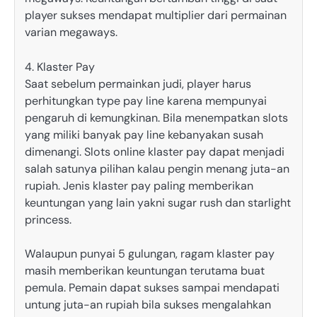
player sukses mendapat multiplier dari permainan
varian megaways.
4. Klaster Pay
Saat sebelum permainkan judi, player harus
perhitungkan type pay line karena mempunyai
pengaruh di kemungkinan. Bila menempatkan slots
yang miliki banyak pay line kebanyakan susah
dimenangi. Slots online klaster pay dapat menjadi
salah satunya pilihan kalau pengin menang juta-an
rupiah. Jenis klaster pay paling memberikan
keuntungan yang lain yakni sugar rush dan starlight
princess.
Walaupun punyai 5 gulungan, ragam klaster pay
masih memberikan keuntungan terutama buat
pemula. Pemain dapat sukses sampai mendapati
untung juta-an rupiah bila sukses mengalahkan