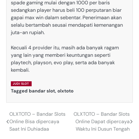
spade gaming mulai dengan 1000 per baris
sedangkan player harus beli 100 perputaran biar
gapai max win dalam sebentar. Penerimaan akan
selalu bertambah seusai mendapati kemenangan
juta-an rupiah.
Kecuali 4 provider itu, masih ada banyak ragam
yang lain yang memberi keuntungan seperti
playtech, playson, evo play, serta ada banyak
kembali.
JUDI SLOT
Tagged
bandar slot
,
olxtoto
OLXTOTO – Bandar Slots
OLXTOTO – Bandar Slots
Post
Online Bisa dipercaya
Online Dapat dipercaya
navigation
Saat Ini Duhiadaa
Waktu Ini Dusun Tengah