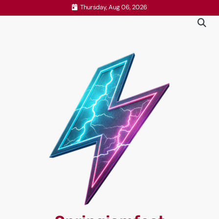
Skip
Thursday, Aug 06, 2026
to
content