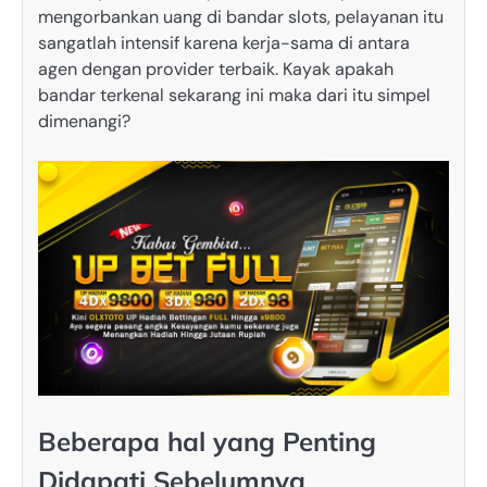
mengorbankan uang di bandar slots, pelayanan itu
sangatlah intensif karena kerja-sama di antara
agen dengan provider terbaik. Kayak apakah
bandar terkenal sekarang ini maka dari itu simpel
dimenangi?
Beberapa hal yang Penting
Didapati Sebelumnya