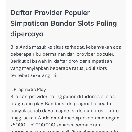
Daftar Provider Populer
Simpatisan Bandar Slots Paling
dipercaya
Bila Anda masuk ke situs terhebat, kebanyakan ada
beberapa ribu permainan dari provider populer.
Berikut di bawah ini daftar provider simpatisan
yang menyiapkan beberapa ratus judul slots
terhebat sekarang ini.
1. Pragmatic Play
Bila cari provider paling gacor di Indonesia jelas
pragmatic play. Bandar slots pragmatic begitu
banyak sebab daya magnet slots dari provider itu
tinggi sekali. Anda dapat menciptakan keuntungan
x5000 – x1.000.000 sehabis permainkan
permainan versus uang asli. Permainan pragmatic