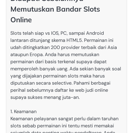
Memutuskan Bandar Slots
Online
Slots telah siap vs IOS, PC, sampai Android
lantaran ditunjang skema HTML5. Permainan ini
udah ditingkatkan 200 provider terbaik dari Asia
ataupun Eropa. Anda harus memutuskan
permainan dari basis terkenal supaya dapat
memperoleh banyak uang. Ada sekian banyak soal
yang dijajakan permainan slots maka harus
diputuskan secara selective. Pahami berbagai
perihal sebelumnya daftar ke web judi online
supaya sukses menang juta-an.
1. Keamanan
Keamanan pelayanan sangat perlu dalam taruhan
slots sebab permainan ini tentu mesti memakai
sejumlah data penting waktu pendaftaran. Anda