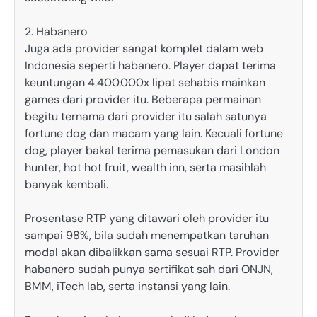
2. Habanero
Juga ada provider sangat komplet dalam web
Indonesia seperti habanero. Player dapat terima
keuntungan 4.400.000x lipat sehabis mainkan
games dari provider itu. Beberapa permainan
begitu ternama dari provider itu salah satunya
fortune dog dan macam yang lain. Kecuali fortune
dog, player bakal terima pemasukan dari London
hunter, hot hot fruit, wealth inn, serta masihlah
banyak kembali.
Prosentase RTP yang ditawari oleh provider itu
sampai 98%, bila sudah menempatkan taruhan
modal akan dibalikkan sama sesuai RTP. Provider
habanero sudah punya sertifikat sah dari ONJN,
BMM, iTech lab, serta instansi yang lain.