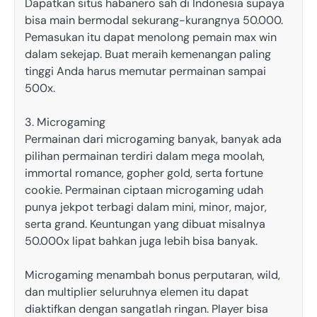
Dapatkan situs habanero sah di Indonesia supaya
bisa main bermodal sekurang-kurangnya 50.000.
Pemasukan itu dapat menolong pemain max win
dalam sekejap. Buat meraih kemenangan paling
tinggi Anda harus memutar permainan sampai
500x.
3. Microgaming
Permainan dari microgaming banyak, banyak ada
pilihan permainan terdiri dalam mega moolah,
immortal romance, gopher gold, serta fortune
cookie. Permainan ciptaan microgaming udah
punya jekpot terbagi dalam mini, minor, major,
serta grand. Keuntungan yang dibuat misalnya
50.000x lipat bahkan juga lebih bisa banyak.
Microgaming menambah bonus perputaran, wild,
dan multiplier seluruhnya elemen itu dapat
diaktifkan dengan sangatlah ringan. Player bisa