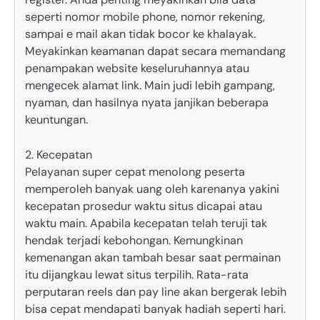
seperti nomor mobile phone, nomor rekening,
sampai e mail akan tidak bocor ke khalayak.
Meyakinkan keamanan dapat secara memandang
penampakan website keseluruhannya atau
mengecek alamat link. Main judi lebih gampang,
nyaman, dan hasilnya nyata janjikan beberapa
keuntungan.
2. Kecepatan
Pelayanan super cepat menolong peserta
memperoleh banyak uang oleh karenanya yakini
kecepatan prosedur waktu situs dicapai atau
waktu main. Apabila kecepatan telah teruji tak
hendak terjadi kebohongan. Kemungkinan
kemenangan akan tambah besar saat permainan
itu dijangkau lewat situs terpilih. Rata-rata
perputaran reels dan pay line akan bergerak lebih
bisa cepat mendapati banyak hadiah seperti hari.