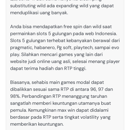
substituting wild ada expanding wild yang dapat
menduplikasi uang banyak.
Anda bisa mendapatkan free spin dan wild saat
permainkan slots 5 gulungan pada web Indonesia.
Slots 5 gulungan terhebat kebanyakan berawal dari
pragmatic, habanero, Pg soft, playtech, sampai evo
play. Silahkan mencari games yang lain dari
website judi online uang asli, selesai menang player
dapat terima hadiah dan RTP tinggi.
Biasanya, sehabis main games modal dapat
dibalikkan sesuai sama RTP di antara 96, 97 dan
98%. Perbandingan RTP menanggung taruhan
sangatlah memberi keuntungan utamanya buat
pemula. Kemungkinan max win dapat didalami
berdasar pada RTP serta tingkat volatility yang
memberikan keuntungan.