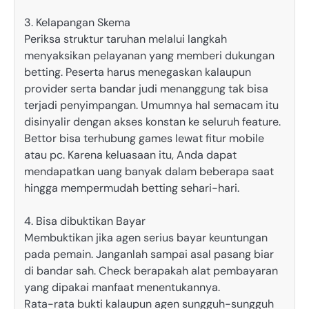
3. Kelapangan Skema
Periksa struktur taruhan melalui langkah
menyaksikan pelayanan yang memberi dukungan
betting. Peserta harus menegaskan kalaupun
provider serta bandar judi menanggung tak bisa
terjadi penyimpangan. Umumnya hal semacam itu
disinyalir dengan akses konstan ke seluruh feature.
Bettor bisa terhubung games lewat fitur mobile
atau pc. Karena keluasaan itu, Anda dapat
mendapatkan uang banyak dalam beberapa saat
hingga mempermudah betting sehari-hari.
4. Bisa dibuktikan Bayar
Membuktikan jika agen serius bayar keuntungan
pada pemain. Janganlah sampai asal pasang biar
di bandar sah. Check berapakah alat pembayaran
yang dipakai manfaat menentukannya.
Rata-rata bukti kalaupun agen sungguh-sungguh