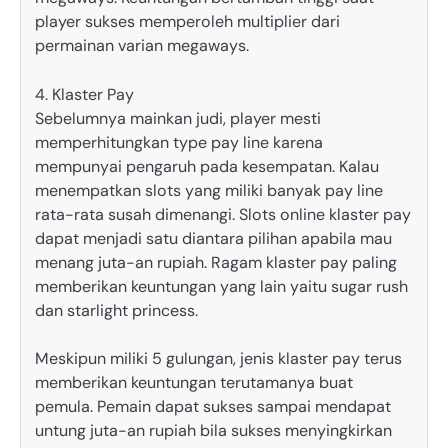
player sukses memperoleh multiplier dari
permainan varian megaways.
4. Klaster Pay
Sebelumnya mainkan judi, player mesti
memperhitungkan type pay line karena
mempunyai pengaruh pada kesempatan. Kalau
menempatkan slots yang miliki banyak pay line
rata-rata susah dimenangi. Slots online klaster pay
dapat menjadi satu diantara pilihan apabila mau
menang juta-an rupiah. Ragam klaster pay paling
memberikan keuntungan yang lain yaitu sugar rush
dan starlight princess.
Meskipun miliki 5 gulungan, jenis klaster pay terus
memberikan keuntungan terutamanya buat
pemula. Pemain dapat sukses sampai mendapat
untung juta-an rupiah bila sukses menyingkirkan