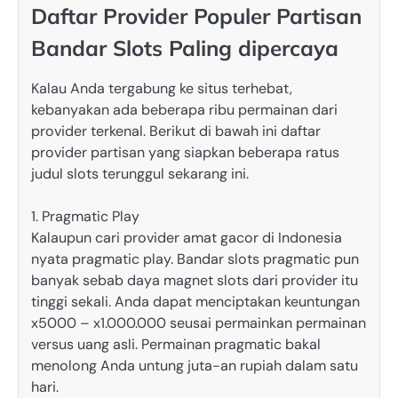
Daftar Provider Populer Partisan
Bandar Slots Paling dipercaya
Kalau Anda tergabung ke situs terhebat,
kebanyakan ada beberapa ribu permainan dari
provider terkenal. Berikut di bawah ini daftar
provider partisan yang siapkan beberapa ratus
judul slots terunggul sekarang ini.
1. Pragmatic Play
Kalaupun cari provider amat gacor di Indonesia
nyata pragmatic play. Bandar slots pragmatic pun
banyak sebab daya magnet slots dari provider itu
tinggi sekali. Anda dapat menciptakan keuntungan
x5000 – x1.000.000 seusai permainkan permainan
versus uang asli. Permainan pragmatic bakal
menolong Anda untung juta-an rupiah dalam satu
hari.