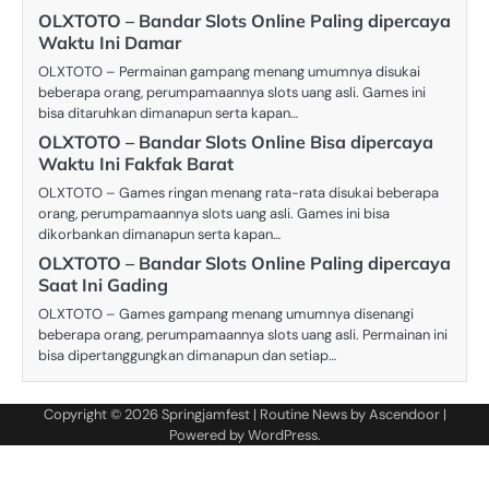
OLXTOTO – Bandar Slots Online Paling dipercaya
Waktu Ini Damar
OLXTOTO – Permainan gampang menang umumnya disukai
beberapa orang, perumpamaannya slots uang asli. Games ini
bisa ditaruhkan dimanapun serta kapan…
OLXTOTO – Bandar Slots Online Bisa dipercaya
Waktu Ini Fakfak Barat
OLXTOTO – Games ringan menang rata-rata disukai beberapa
orang, perumpamaannya slots uang asli. Games ini bisa
dikorbankan dimanapun serta kapan…
OLXTOTO – Bandar Slots Online Paling dipercaya
Saat Ini Gading
OLXTOTO – Games gampang menang umumnya disenangi
beberapa orang, perumpamaannya slots uang asli. Permainan ini
bisa dipertanggungkan dimanapun dan setiap…
Copyright © 2026
Springjamfest
| Routine News by
Ascendoor
|
Powered by
WordPress
.