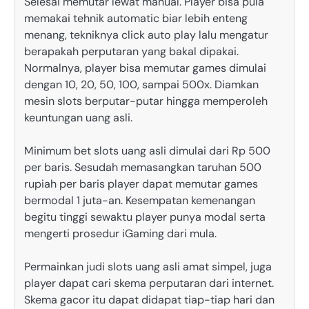
Selesai memutar lewat manual. Player bisa pula
memakai tehnik automatic biar lebih enteng
menang, tekniknya click auto play lalu mengatur
berapakah perputaran yang bakal dipakai.
Normalnya, player bisa memutar games dimulai
dengan 10, 20, 50, 100, sampai 500x. Diamkan
mesin slots berputar-putar hingga memperoleh
keuntungan uang asli.
Minimum bet slots uang asli dimulai dari Rp 500
per baris. Sesudah memasangkan taruhan 500
rupiah per baris player dapat memutar games
bermodal 1 juta-an. Kesempatan kemenangan
begitu tinggi sewaktu player punya modal serta
mengerti prosedur iGaming dari mula.
Permainkan judi slots uang asli amat simpel, juga
player dapat cari skema perputaran dari internet.
Skema gacor itu dapat didapat tiap-tiap hari dan