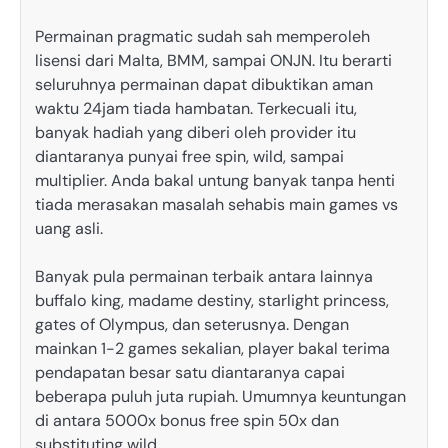
Permainan pragmatic sudah sah memperoleh
lisensi dari Malta, BMM, sampai ONJN. Itu berarti
seluruhnya permainan dapat dibuktikan aman
waktu 24jam tiada hambatan. Terkecuali itu,
banyak hadiah yang diberi oleh provider itu
diantaranya punyai free spin, wild, sampai
multiplier. Anda bakal untung banyak tanpa henti
tiada merasakan masalah sehabis main games vs
uang asli.
Banyak pula permainan terbaik antara lainnya
buffalo king, madame destiny, starlight princess,
gates of Olympus, dan seterusnya. Dengan
mainkan 1-2 games sekalian, player bakal terima
pendapatan besar satu diantaranya capai
beberapa puluh juta rupiah. Umumnya keuntungan
di antara 5000x bonus free spin 50x dan
substituting wild.