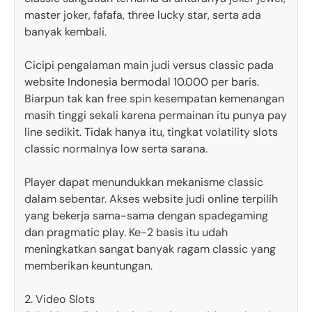
master joker, fafafa, three lucky star, serta ada
banyak kembali.
Cicipi pengalaman main judi versus classic pada
website Indonesia bermodal 10.000 per baris.
Biarpun tak kan free spin kesempatan kemenangan
masih tinggi sekali karena permainan itu punya pay
line sedikit. Tidak hanya itu, tingkat volatility slots
classic normalnya low serta sarana.
Player dapat menundukkan mekanisme classic
dalam sebentar. Akses website judi online terpilih
yang bekerja sama-sama dengan spadegaming
dan pragmatic play. Ke-2 basis itu udah
meningkatkan sangat banyak ragam classic yang
memberikan keuntungan.
2. Video Slots