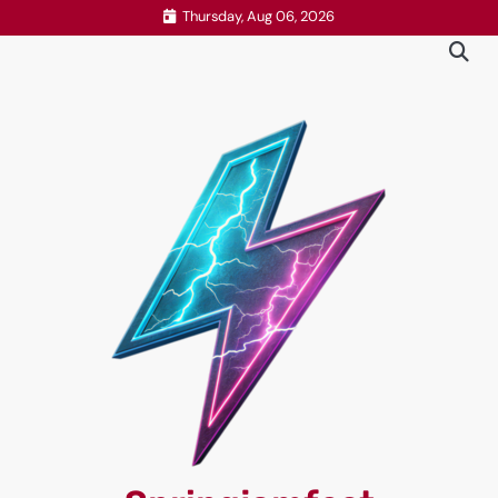
Skip
Thursday, Aug 06, 2026
to
content