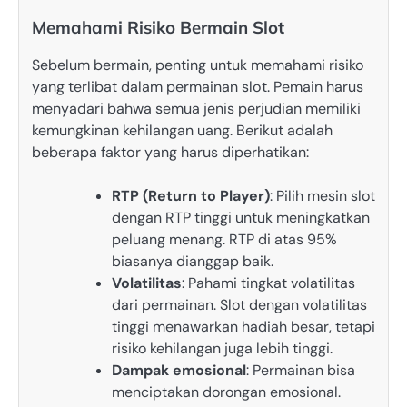
Memahami Risiko Bermain Slot
Sebelum bermain, penting untuk memahami risiko
yang terlibat dalam permainan slot. Pemain harus
menyadari bahwa semua jenis perjudian memiliki
kemungkinan kehilangan uang. Berikut adalah
beberapa faktor yang harus diperhatikan:
RTP (Return to Player)
: Pilih mesin slot
dengan RTP tinggi untuk meningkatkan
peluang menang. RTP di atas 95%
biasanya dianggap baik.
Volatilitas
: Pahami tingkat volatilitas
dari permainan. Slot dengan volatilitas
tinggi menawarkan hadiah besar, tetapi
risiko kehilangan juga lebih tinggi.
Dampak emosional
: Permainan bisa
menciptakan dorongan emosional.