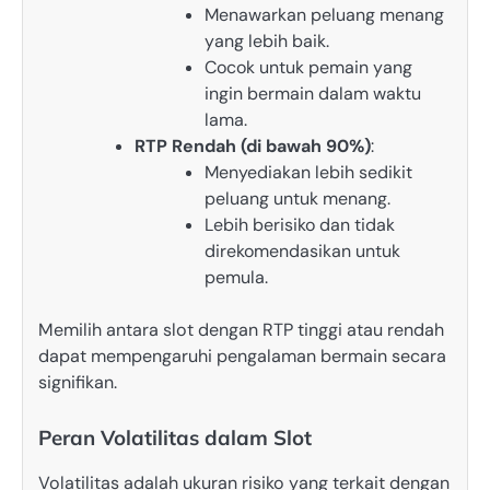
Menawarkan peluang menang
yang lebih baik.
Cocok untuk pemain yang
ingin bermain dalam waktu
lama.
RTP Rendah (di bawah 90%)
:
Menyediakan lebih sedikit
peluang untuk menang.
Lebih berisiko dan tidak
direkomendasikan untuk
pemula.
Memilih antara slot dengan RTP tinggi atau rendah
dapat mempengaruhi pengalaman bermain secara
signifikan.
Peran Volatilitas dalam Slot
Volatilitas adalah ukuran risiko yang terkait dengan