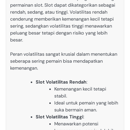
permainan slot. Slot dapat dikategorikan sebagai
rendah, sedang, atau tinggi. Volatilitas rendah
cenderung memberikan kemenangan kecil tetapi
sering, sedangkan volatilitas tinggi menawarkan
peluang besar tetapi dengan risiko yang lebih
besar.
Peran volatilitas sangat krusial dalam menentukan
seberapa sering pemain bisa mendapatkan
kemenangan.
Slot Volatilitas Rendah
:
Kemenangan kecil tetapi
stabil.
Ideal untuk pemain yang lebih
suka bermain aman.
Slot Volatilitas Tinggi
:
Menawarkan potensi