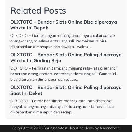
Related Posts
OLXTOTO – Bandar Slots Online Bisa dipercaya
Waktu Ini Depok
OLXTOTO – Games ringan menang umumnya disukai banyak
orang-orang, misalnya slots uang asli. Permainan ini bisa
dikorbankan dimanapun dan sewaktu-waktu.…
OLXTOTO – Bandar Slots Online Paling dipercaya
Waktu Ini Gading Rejo
OLXTOTO – Permainan gampang menang rata-rata disenangi
beberapa orang, contoh-contohnya slots uang asli. Games ini
bisa ditaruhkan dimanapun dan setiap…
OLXTOTO – Bandar Slots Online Paling dipercaya
Saat Ini Deket
OLXTOTO – Permainan simpel menang rata-rata disenangi
banyak orang-orang, misalnya slots uang asli. Games ini bisa
dikorbankan dimanapun dan setiap…
Copyright © 2026
Springjamfest
| Routine News by
Ascendoor
|