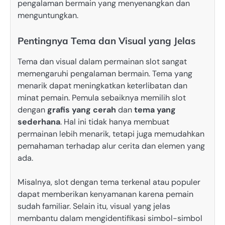
pengalaman bermain yang menyenangkan dan
menguntungkan.
Pentingnya Tema dan Visual yang Jelas
Tema dan visual dalam permainan slot sangat
memengaruhi pengalaman bermain. Tema yang
menarik dapat meningkatkan keterlibatan dan
minat pemain. Pemula sebaiknya memilih slot
dengan
grafis yang cerah
dan
tema yang
sederhana
. Hal ini tidak hanya membuat
permainan lebih menarik, tetapi juga memudahkan
pemahaman terhadap alur cerita dan elemen yang
ada.
Misalnya, slot dengan tema terkenal atau populer
dapat memberikan kenyamanan karena pemain
sudah familiar. Selain itu, visual yang jelas
membantu dalam mengidentifikasi simbol-simbol