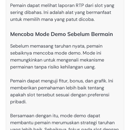
Pemain dapat melihat laporan RTP dari slot yang
sering dibahas. Ini adalah alat yang bermanfaat
untuk memilih mana yang patut dicoba.
Mencoba Mode Demo Sebelum Bermain
Sebelum memasang taruhan nyata, pemain
sebaiknya mencoba mode demo. Mode ini
memungkinkan untuk mengenali mekanisme
permainan tanpa risiko kehilangan uang.
Pemain dapat menguji fitur, bonus, dan grafik. Ini
memberikan pemahaman lebih baik tentang
apakah slot tersebut sesuai dengan preferensi
pribadi.
Bersamaan dengan itu, mode demo dapat
membantu pemain merumuskan strategi taruhan
yang lebih baik. Sebaiknya, fokus pada slot dengan