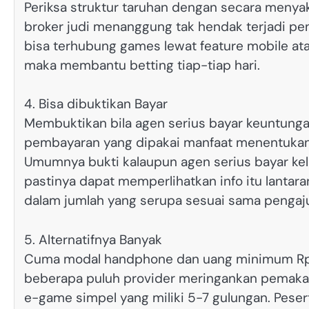
Periksa struktur taruhan dengan secara menya
broker judi menanggung tak hendak terjadi pe
bisa terhubung games lewat feature mobile at
maka membantu betting tiap-tiap hari.
4. Bisa dibuktikan Bayar
Membuktikan bila agen serius bayar keuntunga
pembayaran yang dipakai manfaat menentukan
Umumnya bukti kalaupun agen serius bayar kel
pastinya dapat memperlihatkan info itu lantar
dalam jumlah yang serupa sesuai sama pengaj
5. Alternatifnya Banyak
Cuma modal handphone dan uang minimum Rp 20
beberapa puluh provider meringankan pemakai 
e-game simpel yang miliki 5-7 gulungan. Peser