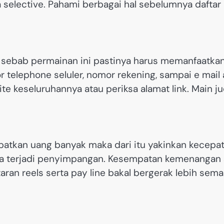
selective. Pahami berbagai hal sebelumnya daftar
 sebab permainan ini pastinya harus memanfaatkan
 telephone seluler, nomor rekening, sampai e mail
 keseluruhannya atau periksa alamat link. Main jud
tkan uang banyak maka dari itu yakinkan kecepata
isa terjadi penyimpangan. Kesempatan kemenangan 
aran reels serta pay line bakal bergerak lebih se