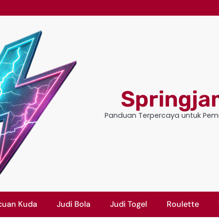
Springja
Panduan Terpercaya untuk Pemu
cuan Kuda
Judi Bola
Judi Togel
Roulette