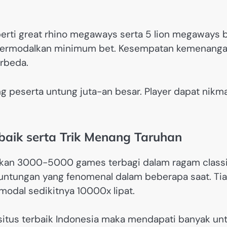
erti great rhino megaways serta 5 lion megaways 
n bermodalkan minimum bet. Kesempatan kemenangan
erbeda.
ong peserta untung juta-an besar. Player dapat nik
baik serta Trik Menang Taruhan
tkan 3000-5000 games terbagi dalam ragam classic
euntungan yang fenomenal dalam beberapa saat. Ti
odal sedikitnya 10000x lipat.
situs terbaik Indonesia maka mendapati banyak un