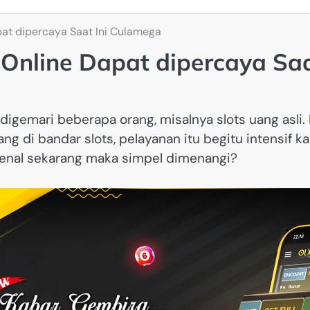
at dipercaya Saat Ini Culamega
Online Dapat dipercaya Saa
mari beberapa orang, misalnya slots uang asli. 
 di bandar slots, pelayanan itu begitu intensif k
rkenal sekarang maka simpel dimenangi?