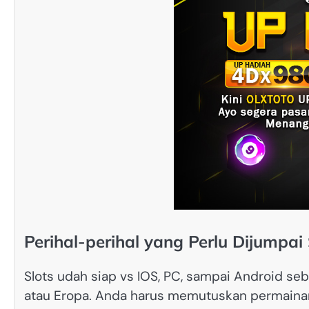
Perihal-perihal yang Perlu Dijumpa
Slots udah siap vs IOS, PC, sampai Android se
atau Eropa. Anda harus memutuskan permainan 