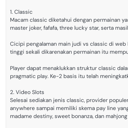
1. Classic
Macam classic diketahui dengan permainan yang 
master joker, fafafa, three lucky star, serta ma
Cicipi pengalaman main judi vs classic di we
tinggi sekali dikarenakan permainan itu mempunya
Player dapat menaklukkan struktur classic da
pragmatic play. Ke-2 basis itu telah meningka
2. Video Slots
Selesai sediakan jenis classic, provider popu
anywhere sampai memiliki skema pay line yang
madame destiny, sweet bonanza, dan mahjong