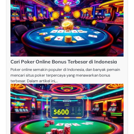
Cari Poker Online Bonus Terbesar di Indonesia
Poker online semakin populer di Indonesia, dan banyak pemain
mencari situs poker terpercaya yang menawarkan bonus
terbesar. Dalam artikel ini,…