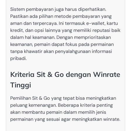
Sistem pembayaran juga harus diperhatikan.
Pastikan ada pilihan metode pembayaran yang
aman dan terpercaya. Ini termasuk e-wallet, kartu
kredit, dan opsi lainnya yang memiliki reputasi baik
dalam hal keamanan. Dengan memprioritaskan
keamanan, pemain dapat fokus pada permainan
tanpa khawatir akan penyalahgunaan informasi
pribadi.
Kriteria Sit & Go dengan Winrate
Tinggi
Pemilihan Sit & Go yang tepat bisa meningkatkan
peluang kemenangan. Beberapa kriteria penting
akan membantu pemain dalam memilih jenis
permainan yang sesuai agar meningkatkan winrate.