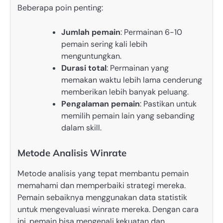
Beberapa poin penting:
Jumlah pemain
: Permainan 6-10
pemain sering kali lebih
menguntungkan.
Durasi total
: Permainan yang
memakan waktu lebih lama cenderung
memberikan lebih banyak peluang.
Pengalaman pemain
: Pastikan untuk
memilih pemain lain yang sebanding
dalam skill.
Metode Analisis Winrate
Metode analisis yang tepat membantu pemain
memahami dan memperbaiki strategi mereka.
Pemain sebaiknya menggunakan data statistik
untuk mengevaluasi winrate mereka. Dengan cara
ini, pemain bisa mengenali kekuatan dan