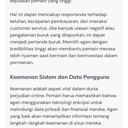
kepuasan pemain yang tinggi.
Hal ini dapat mencakup responsives terhadap
keluhan, kecepatan pembayaran, dan interaksi
customer service. Jika banyak ulasan negatif atau
pengalaman buruk yang dilaporkan, ini dapat
menjadi pertanda buruk. Memilih agen dengan
kredibilitas tinggi akan membantu pemain merasa
lebih nyaman saat bermain dan berinvestasi dalam
permainan.
Keamanan Sistem dan Data Pengguna
Keamanan adalah aspek vital dalam dunia
perjudian online. Pemain harus memastikan bahwa
agen menggunakan teknologi enkripsi untuk
melindungi data pribadi dan finansial mereka. Agen
yang baik akan menampilkan informasi tentang
langkah-langkah keamanan di situs mereka.