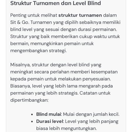
Struktur Turnamen dan Level Blind
Penting untuk melihat
struktur turnamen
dalam
Sit & Go. Turnamen yang dipilih sebaiknya memiliki
blind level yang sesuai dengan durasi permainan.
Struktur yang baik memberikan cukup waktu untuk
bermain, memungkinkan pemain untuk
mengembangkan strategi.
Misalnya, struktur dengan level blind yang
meningkat secara perlahan memberi kesempatan
kepada pemain untuk melakukan penyesuaian.
Biasanya, level yang lebih lama mengarah pada
permainan yang lebih strategis. Catatan untuk
dipertimbangkan:
Blind mulai
: Mulai dengan jumlah kecil.
Durasi level
: Level yang lebih panjang
biasa lebih menguntungkan.