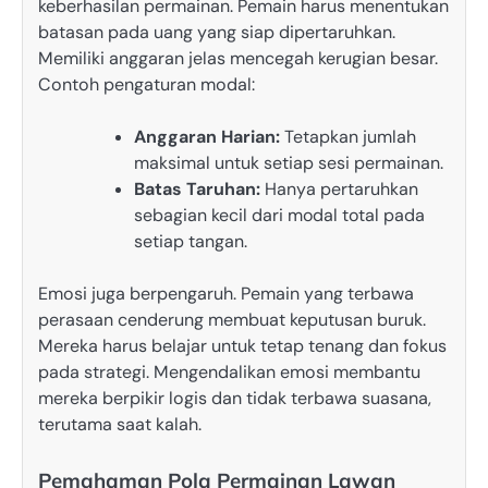
keberhasilan permainan. Pemain harus menentukan
batasan pada uang yang siap dipertaruhkan.
Memiliki anggaran jelas mencegah kerugian besar.
Contoh pengaturan modal:
Anggaran Harian:
Tetapkan jumlah
maksimal untuk setiap sesi permainan.
Batas Taruhan:
Hanya pertaruhkan
sebagian kecil dari modal total pada
setiap tangan.
Emosi juga berpengaruh. Pemain yang terbawa
perasaan cenderung membuat keputusan buruk.
Mereka harus belajar untuk tetap tenang dan fokus
pada strategi. Mengendalikan emosi membantu
mereka berpikir logis dan tidak terbawa suasana,
terutama saat kalah.
Pemahaman Pola Permainan Lawan