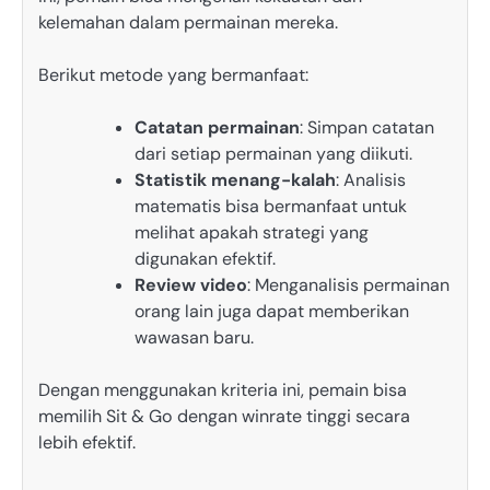
kelemahan dalam permainan mereka.
Berikut metode yang bermanfaat:
Catatan permainan
: Simpan catatan
dari setiap permainan yang diikuti.
Statistik menang-kalah
: Analisis
matematis bisa bermanfaat untuk
melihat apakah strategi yang
digunakan efektif.
Review video
: Menganalisis permainan
orang lain juga dapat memberikan
wawasan baru.
Dengan menggunakan kriteria ini, pemain bisa
memilih Sit & Go dengan winrate tinggi secara
lebih efektif.