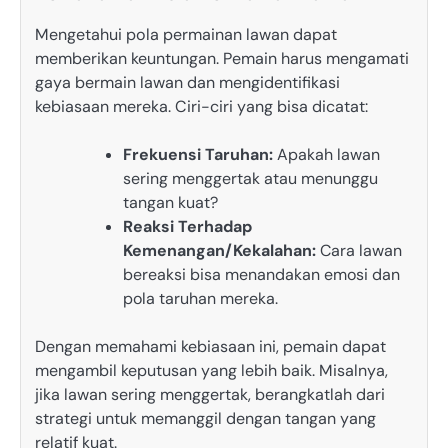
Mengetahui pola permainan lawan dapat
memberikan keuntungan. Pemain harus mengamati
gaya bermain lawan dan mengidentifikasi
kebiasaan mereka. Ciri-ciri yang bisa dicatat:
Frekuensi Taruhan:
Apakah lawan
sering menggertak atau menunggu
tangan kuat?
Reaksi Terhadap
Kemenangan/Kekalahan:
Cara lawan
bereaksi bisa menandakan emosi dan
pola taruhan mereka.
Dengan memahami kebiasaan ini, pemain dapat
mengambil keputusan yang lebih baik. Misalnya,
jika lawan sering menggertak, berangkatlah dari
strategi untuk memanggil dengan tangan yang
relatif kuat.