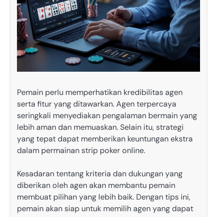
Pemain perlu memperhatikan kredibilitas agen
serta fitur yang ditawarkan. Agen terpercaya
seringkali menyediakan pengalaman bermain yang
lebih aman dan memuaskan. Selain itu, strategi
yang tepat dapat memberikan keuntungan ekstra
dalam permainan strip poker online.
Kesadaran tentang kriteria dan dukungan yang
diberikan oleh agen akan membantu pemain
membuat pilihan yang lebih baik. Dengan tips ini,
pemain akan siap untuk memilih agen yang dapat