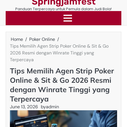
Springjamfest
Panduan Terpercaya untuk Pemula dalam Judi Bola!
Home
Poker Online
Tips Memilih Agen Strip Poker Online & Sit & Go
2026 Resmi dengan Winrate Tinggi yang
Terpercaya
Tips Memilih Agen Strip Poker
Online & Sit & Go 2026 Resmi
dengan Winrate Tinggi yang
Terpercaya
June 13, 2026
by
admin