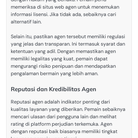
memeriksa di situs web agen untuk menemukan
informasi lisensi. Jika tidak ada, sebaiknya cari
alternatif lain.
Selain itu, pastikan agen tersebut memiliki regulasi
yang jelas dan transparan. Ini termasuk syarat dan
ketentuan yang adil. Dengan memastikan agen
memiliki legalitas yang kuat, pemain dapat
mengurangi risiko penipuan dan mendapatkan
pengalaman bermain yang lebih aman.
Reputasi dan Kredibilitas Agen
Reputasi agen adalah indikator penting dari
kualitas layanan yang diberikan. Pemain sebaiknya
mencari ulasan dari pengguna lain dan melihat
rating di platform perjudian terkemuka. Agen
dengan reputasi baik biasanya memiliki tingkat