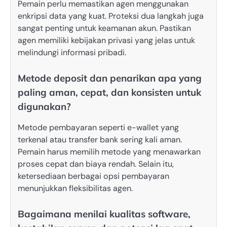
Pemain perlu memastikan agen menggunakan
enkripsi data yang kuat. Proteksi dua langkah juga
sangat penting untuk keamanan akun. Pastikan
agen memiliki kebijakan privasi yang jelas untuk
melindungi informasi pribadi.
Metode deposit dan penarikan apa yang
paling aman, cepat, dan konsisten untuk
digunakan?
Metode pembayaran seperti e-wallet yang
terkenal atau transfer bank sering kali aman.
Pemain harus memilih metode yang menawarkan
proses cepat dan biaya rendah. Selain itu,
ketersediaan berbagai opsi pembayaran
menunjukkan fleksibilitas agen.
Bagaimana menilai kualitas software,