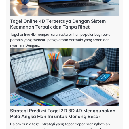
Togel Online 4D Terpercaya Dengan Sistem
Keamanan Terbaik dan Tanpa Ribet
Togel online 4D menjadi salah satu pilihan populer bagi para
pemain yang mencari pengalaman bermain yang aman dan
nyaman. Dengan…
Strategi Prediksi Togel 2D 3D 4D Menggunakan
Pola Angka Hari Ini untuk Menang Besar
Dalam dunia togel, strategi yang tepat dapat meningkatkan