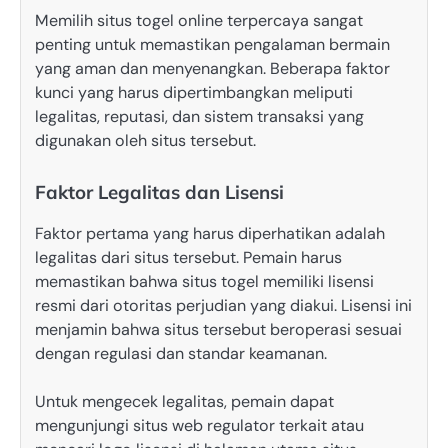
Memilih situs togel online terpercaya sangat
penting untuk memastikan pengalaman bermain
yang aman dan menyenangkan. Beberapa faktor
kunci yang harus dipertimbangkan meliputi
legalitas, reputasi, dan sistem transaksi yang
digunakan oleh situs tersebut.
Faktor Legalitas dan Lisensi
Faktor pertama yang harus diperhatikan adalah
legalitas dari situs tersebut. Pemain harus
memastikan bahwa situs togel memiliki lisensi
resmi dari otoritas perjudian yang diakui. Lisensi ini
menjamin bahwa situs tersebut beroperasi sesuai
dengan regulasi dan standar keamanan.
Untuk mengecek legalitas, pemain dapat
mengunjungi situs web regulator terkait atau