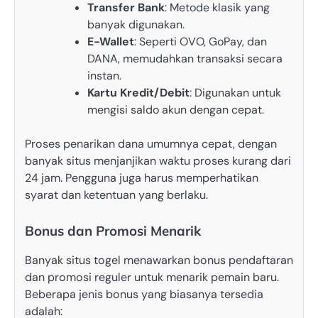
Transfer Bank
: Metode klasik yang
banyak digunakan.
E-Wallet
: Seperti OVO, GoPay, dan
DANA, memudahkan transaksi secara
instan.
Kartu Kredit/Debit
: Digunakan untuk
mengisi saldo akun dengan cepat.
Proses penarikan dana umumnya cepat, dengan
banyak situs menjanjikan waktu proses kurang dari
24 jam. Pengguna juga harus memperhatikan
syarat dan ketentuan yang berlaku.
Bonus dan Promosi Menarik
Banyak situs togel menawarkan bonus pendaftaran
dan promosi reguler untuk menarik pemain baru.
Beberapa jenis bonus yang biasanya tersedia
adalah: