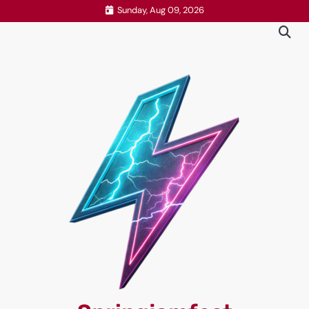
Skip
Sunday, Aug 09, 2026
to
content