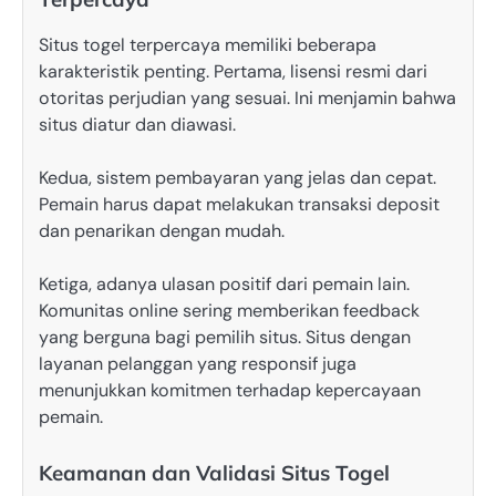
Situs togel terpercaya memiliki beberapa
karakteristik penting. Pertama, lisensi resmi dari
otoritas perjudian yang sesuai. Ini menjamin bahwa
situs diatur dan diawasi.
Kedua, sistem pembayaran yang jelas dan cepat.
Pemain harus dapat melakukan transaksi deposit
dan penarikan dengan mudah.
Ketiga, adanya ulasan positif dari pemain lain.
Komunitas online sering memberikan feedback
yang berguna bagi pemilih situs. Situs dengan
layanan pelanggan yang responsif juga
menunjukkan komitmen terhadap kepercayaan
pemain.
Keamanan dan Validasi Situs Togel