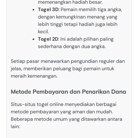
memenangkan hadiah besar.
Togel 3D
: Pemain memilih tiga angka,
dengan kemungkinan menang yang
lebih tinggi tetapi hadiah juga lebih
kecil.
Togel 2D
: Ini adalah pilihan paling
sederhana dengan dua angka.
Setiap pasar menawarkan pengundian reguler dan
jelas, memberikan peluang bagi pemain untuk
meraih kemenangan.
Metode Pembayaran dan Penarikan Dana
Situs-situs togel online menyediakan berbagai
metode pembayaran yang aman dan mudah.
Beberapa metode umum yang ditawarkan antara
lain: