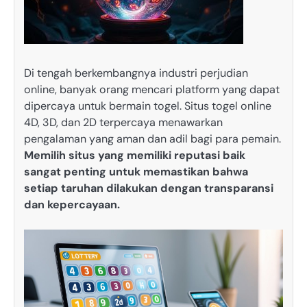
Di tengah berkembangnya industri perjudian
online, banyak orang mencari platform yang dapat
dipercaya untuk bermain togel. Situs togel online
4D, 3D, dan 2D terpercaya menawarkan
pengalaman yang aman dan adil bagi para pemain.
Memilih situs yang memiliki reputasi baik
sangat penting untuk memastikan bahwa
setiap taruhan dilakukan dengan transparansi
dan kepercayaan.