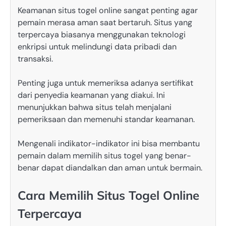
Keamanan situs togel online sangat penting agar
pemain merasa aman saat bertaruh. Situs yang
terpercaya biasanya menggunakan teknologi
enkripsi untuk melindungi data pribadi dan
transaksi.
Penting juga untuk memeriksa adanya sertifikat
dari penyedia keamanan yang diakui. Ini
menunjukkan bahwa situs telah menjalani
pemeriksaan dan memenuhi standar keamanan.
Mengenali indikator-indikator ini bisa membantu
pemain dalam memilih situs togel yang benar-
benar dapat diandalkan dan aman untuk bermain.
Cara Memilih Situs Togel Online
Terpercaya