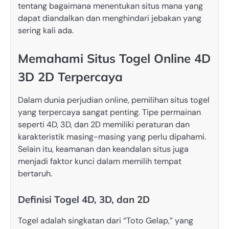
tentang bagaimana menentukan situs mana yang
dapat diandalkan dan menghindari jebakan yang
sering kali ada.
Memahami Situs Togel Online 4D
3D 2D Terpercaya
Dalam dunia perjudian online, pemilihan situs togel
yang terpercaya sangat penting. Tipe permainan
seperti 4D, 3D, dan 2D memiliki peraturan dan
karakteristik masing-masing yang perlu dipahami.
Selain itu, keamanan dan keandalan situs juga
menjadi faktor kunci dalam memilih tempat
bertaruh.
Definisi Togel 4D, 3D, dan 2D
Togel adalah singkatan dari “Toto Gelap,” yang