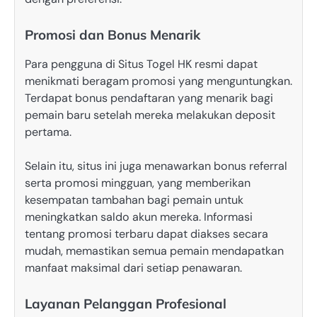
Promosi dan Bonus Menarik
Para pengguna di Situs Togel HK resmi dapat
menikmati beragam promosi yang menguntungkan.
Terdapat bonus pendaftaran yang menarik bagi
pemain baru setelah mereka melakukan deposit
pertama.
Selain itu, situs ini juga menawarkan bonus referral
serta promosi mingguan, yang memberikan
kesempatan tambahan bagi pemain untuk
meningkatkan saldo akun mereka. Informasi
tentang promosi terbaru dapat diakses secara
mudah, memastikan semua pemain mendapatkan
manfaat maksimal dari setiap penawaran.
Layanan Pelanggan Profesional