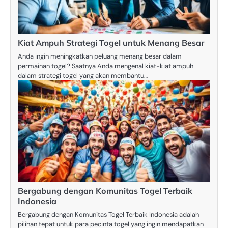
Kiat Ampuh Strategi Togel untuk Menang Besar
Anda ingin meningkatkan peluang menang besar dalam
permainan togel? Saatnya Anda mengenal kiat-kiat ampuh
dalam strategi togel yang akan membantu…
Bergabung dengan Komunitas Togel Terbaik
Indonesia
Bergabung dengan Komunitas Togel Terbaik Indonesia adalah
pilihan tepat untuk para pecinta togel yang ingin mendapatkan