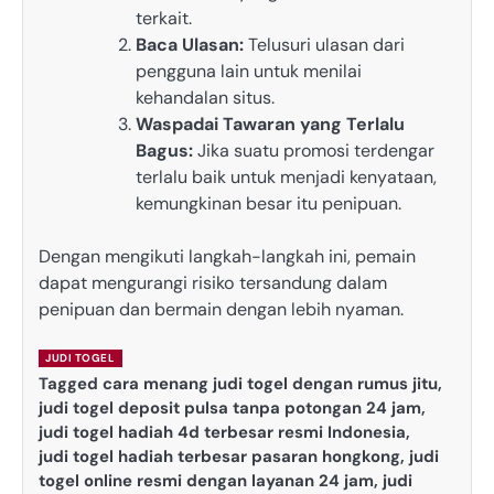
terkait.
Baca Ulasan:
Telusuri ulasan dari
pengguna lain untuk menilai
kehandalan situs.
Waspadai Tawaran yang Terlalu
Bagus:
Jika suatu promosi terdengar
terlalu baik untuk menjadi kenyataan,
kemungkinan besar itu penipuan.
Dengan mengikuti langkah-langkah ini, pemain
dapat mengurangi risiko tersandung dalam
penipuan dan bermain dengan lebih nyaman.
JUDI TOGEL
Tagged
cara menang judi togel dengan rumus jitu
,
judi togel deposit pulsa tanpa potongan 24 jam
,
judi togel hadiah 4d terbesar resmi Indonesia
,
judi togel hadiah terbesar pasaran hongkong
,
judi
togel online resmi dengan layanan 24 jam
,
judi