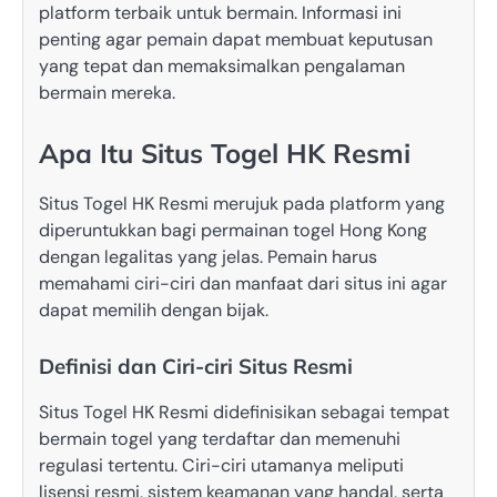
platform terbaik untuk bermain. Informasi ini
penting agar pemain dapat membuat keputusan
yang tepat dan memaksimalkan pengalaman
bermain mereka.
Apa Itu Situs Togel HK Resmi
Situs Togel HK Resmi merujuk pada platform yang
diperuntukkan bagi permainan togel Hong Kong
dengan legalitas yang jelas. Pemain harus
memahami ciri-ciri dan manfaat dari situs ini agar
dapat memilih dengan bijak.
Definisi dan Ciri-ciri Situs Resmi
Situs Togel HK Resmi didefinisikan sebagai tempat
bermain togel yang terdaftar dan memenuhi
regulasi tertentu. Ciri-ciri utamanya meliputi
lisensi resmi, sistem keamanan yang handal, serta