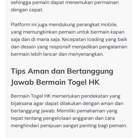
sehingga pemain dapat menemukan permainan
dengan cepat.
Platform ini juga mendukung perangkat mobile,
yang memungkinkan pemain untuk bermain kapan
saja dan di mana saja. Kecepatan loading yang baik
dan desain yang responsif menjadikan pengalaman
bermain lebih lancar dan menyenangkan.
Tips Aman dan Bertanggung
Jawab Bermain Togel HK
Bermain Togel HK memerlukan pendekatan yang
bijaksana agar dapat dilakukan dengan aman dan
bertanggung jawab. Memiliki pemahaman yang
tepat tentang pengelolaan anggaran dan cara
menghindari penipuan sangat penting bagi pemain.