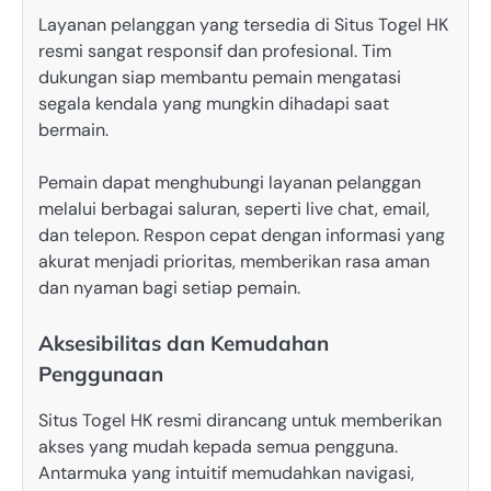
Layanan pelanggan yang tersedia di Situs Togel HK
resmi sangat responsif dan profesional. Tim
dukungan siap membantu pemain mengatasi
segala kendala yang mungkin dihadapi saat
bermain.
Pemain dapat menghubungi layanan pelanggan
melalui berbagai saluran, seperti live chat, email,
dan telepon. Respon cepat dengan informasi yang
akurat menjadi prioritas, memberikan rasa aman
dan nyaman bagi setiap pemain.
Aksesibilitas dan Kemudahan
Penggunaan
Situs Togel HK resmi dirancang untuk memberikan
akses yang mudah kepada semua pengguna.
Antarmuka yang intuitif memudahkan navigasi,