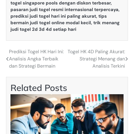
togel singapore pools dengan diskon terbesar
,
pasaran judi togel resmi internasional terpercaya
,
prediksi judi togel hari ini paling akurat
,
tips
bermain judi togel online modal kecil
,
trik menang
judi togel 2d 3d 4d setiap hari
Prediksi Togel HK Hari Ini:
Togel HK 4D Paling Akurat:
Post
Analisis Angka Terbaik
Strategi Menang dan
navigation
dan Strategi Bermain
Analisis Terkini
Related Posts