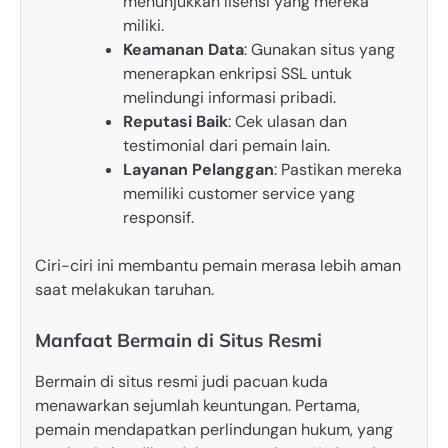
menunjukkan lisensi yang mereka
miliki.
Keamanan Data
: Gunakan situs yang
menerapkan enkripsi SSL untuk
melindungi informasi pribadi.
Reputasi Baik
: Cek ulasan dan
testimonial dari pemain lain.
Layanan Pelanggan
: Pastikan mereka
memiliki customer service yang
responsif.
Ciri-ciri ini membantu pemain merasa lebih aman
saat melakukan taruhan.
Manfaat Bermain di Situs Resmi
Bermain di situs resmi judi pacuan kuda
menawarkan sejumlah keuntungan. Pertama,
pemain mendapatkan perlindungan hukum, yang