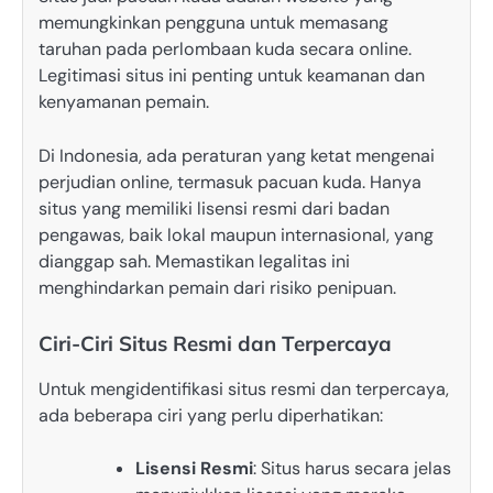
memungkinkan pengguna untuk memasang
taruhan pada perlombaan kuda secara online.
Legitimasi situs ini penting untuk keamanan dan
kenyamanan pemain.
Di Indonesia, ada peraturan yang ketat mengenai
perjudian online, termasuk pacuan kuda. Hanya
situs yang memiliki lisensi resmi dari badan
pengawas, baik lokal maupun internasional, yang
dianggap sah. Memastikan legalitas ini
menghindarkan pemain dari risiko penipuan.
Ciri-Ciri Situs Resmi dan Terpercaya
Untuk mengidentifikasi situs resmi dan terpercaya,
ada beberapa ciri yang perlu diperhatikan:
Lisensi Resmi
: Situs harus secara jelas