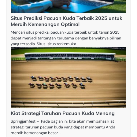
Situs Prediksi Pacuan Kuda Terbaik 2025 untuk
Meraih Kemenangan Optimal
Mencari situs prediksi pacuan kuda terbaik untuk tahun 2025
dapat menjadi tantangan, terutama dengan banyaknya pilihan
yang tersedia. Situs-situs terkemuka…
Kiat Strategi Taruhan Pacuan Kuda Menang
Springjamfest – Pada bagian ini, kita akan membahas kiat
strategi taruhan pacuan kuda yang dapat membantu Anda
meraih kemenangan besar.…