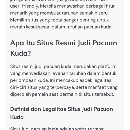
user-friendly. Mereka menawarkan berbagai fitur
menarik yang membuat taruhan semakin seru.
Memilih situs yang tepat sangat penting untuk
meraih kesuksesan dalam taruhan pacuan kuda.
Apa Itu Situs Resmi Judi Pacuan
Kuda?
Situs resmi judi pacuan kuda merupakan platform
yang menyediakan layanan taruhan dalam bentuk
perlombaan kuda. Ini mencakup aspek legalitas,
ciri-ciri situs yang terpercaya, serta manfaat yang
diperoleh pemain saat bermain di situs tersebut.
Definisi dan Legalitas Situs Judi Pacuan
Kuda
Situs judi pacuan kuda adalah website yang