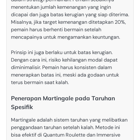
menentukan jumlah kemenangan yang ingin
dicapai dan juga batas kerugian yang siap diterima.
Misalnya, jika target kemenangan ditetapkan 20%,
pemain harus berhenti bermain setelah
mencapainya untuk mengamankan keuntungan.
Prinsip ini juga berlaku untuk batas kerugian.
Dengan cara ini, risiko kehilangan modal dapat
diminimalisir. Pemain harus konsisten dalam
menerapkan batas ini, meski ada godaan untuk
terus bermain saat kalah.
Penerapan Martingale pada Taruhan
Spesifik
Martingale adalah sistem taruhan yang melibatkan
penggandaan taruhan setelah kalah. Metode ini
bisa efektif di Quantum Roulette dan Immersive