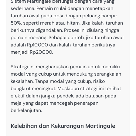
Sistem Martingale berfungsi dengan cara yang
sederhana. Pemain mulai dengan menetapkan
taruhan awal pada opsi dengan peluang hampir
50%, seperti merah atau hitam. Jika kalah, taruhan
berikutnya digandakan. Proses ini diulang hingga
pemain menang. Sebagai contoh, jika taruhan awal
adalah Rp10.000 dan kalah, taruhan berikutnya
menjadi Rp20.000.
Strategi ini mengharuskan pemain untuk memiliki
modal yang cukup untuk mendukung serangkaian
kekalahan. Tanpa modal yang cukup, risiko
bangkrut meningkat. Meskipun strategi ini terlihat
efektif dalam jangka pendek, ada batasan pada
meja yang dapat mencegah penerapan
berkelanjutan.
Kelebihan dan Kekurangan Martingale