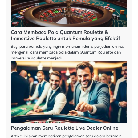
Cara Membaca Pola Quantum Roulette &
Immersive Roulette untuk Pemula yang Efektif
Bagi para pemula yang ingin memahami dunia perjudian online,
mengenali cara membaca pola dalam Quantum Roulette dan
Immersive Roulette menjadi…
Pengalaman Seru Roulette Live Dealer Online
Artikel ini akan memberikan pengalaman seru dalam bermain