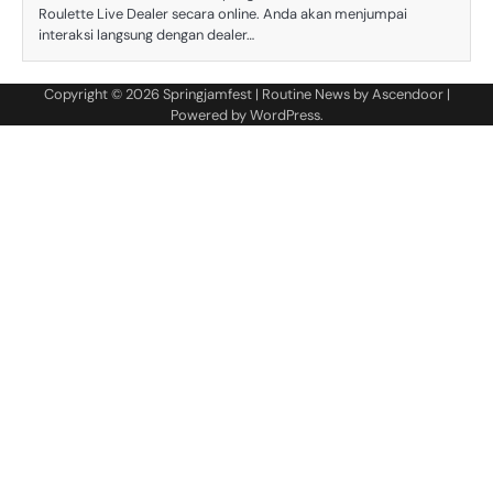
Roulette Live Dealer secara online. Anda akan menjumpai
interaksi langsung dengan dealer…
Copyright © 2026
Springjamfest
| Routine News by
Ascendoor
|
Powered by
WordPress
.