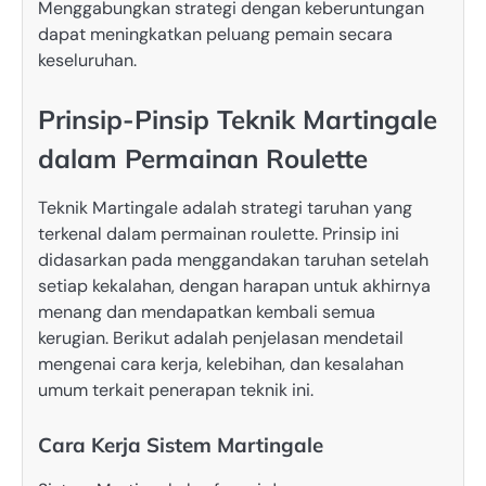
Menggabungkan strategi dengan keberuntungan
dapat meningkatkan peluang pemain secara
keseluruhan.
Prinsip-Pinsip Teknik Martingale
dalam Permainan Roulette
Teknik Martingale adalah strategi taruhan yang
terkenal dalam permainan roulette. Prinsip ini
didasarkan pada menggandakan taruhan setelah
setiap kekalahan, dengan harapan untuk akhirnya
menang dan mendapatkan kembali semua
kerugian. Berikut adalah penjelasan mendetail
mengenai cara kerja, kelebihan, dan kesalahan
umum terkait penerapan teknik ini.
Cara Kerja Sistem Martingale