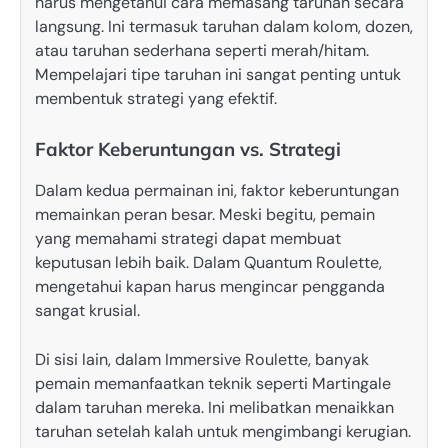
harus mengetahui cara memasang taruhan secara
langsung. Ini termasuk taruhan dalam kolom, dozen,
atau taruhan sederhana seperti merah/hitam.
Mempelajari tipe taruhan ini sangat penting untuk
membentuk strategi yang efektif.
Faktor Keberuntungan vs. Strategi
Dalam kedua permainan ini, faktor keberuntungan
memainkan peran besar. Meski begitu, pemain
yang memahami strategi dapat membuat
keputusan lebih baik. Dalam Quantum Roulette,
mengetahui kapan harus mengincar pengganda
sangat krusial.
Di sisi lain, dalam Immersive Roulette, banyak
pemain memanfaatkan teknik seperti Martingale
dalam taruhan mereka. Ini melibatkan menaikkan
taruhan setelah kalah untuk mengimbangi kerugian.