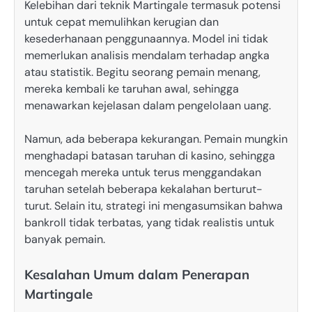
Kelebihan dari teknik Martingale termasuk potensi
untuk cepat memulihkan kerugian dan
kesederhanaan penggunaannya. Model ini tidak
memerlukan analisis mendalam terhadap angka
atau statistik. Begitu seorang pemain menang,
mereka kembali ke taruhan awal, sehingga
menawarkan kejelasan dalam pengelolaan uang.
Namun, ada beberapa kekurangan. Pemain mungkin
menghadapi batasan taruhan di kasino, sehingga
mencegah mereka untuk terus menggandakan
taruhan setelah beberapa kekalahan berturut-
turut. Selain itu, strategi ini mengasumsikan bahwa
bankroll tidak terbatas, yang tidak realistis untuk
banyak pemain.
Kesalahan Umum dalam Penerapan
Martingale