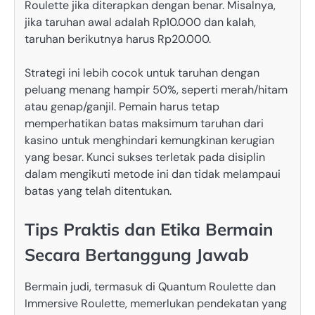
Roulette jika diterapkan dengan benar. Misalnya,
jika taruhan awal adalah Rp10.000 dan kalah,
taruhan berikutnya harus Rp20.000.
Strategi ini lebih cocok untuk taruhan dengan
peluang menang hampir 50%, seperti merah/hitam
atau genap/ganjil. Pemain harus tetap
memperhatikan batas maksimum taruhan dari
kasino untuk menghindari kemungkinan kerugian
yang besar. Kunci sukses terletak pada disiplin
dalam mengikuti metode ini dan tidak melampaui
batas yang telah ditentukan.
Tips Praktis dan Etika Bermain
Secara Bertanggung Jawab
Bermain judi, termasuk di Quantum Roulette dan
Immersive Roulette, memerlukan pendekatan yang