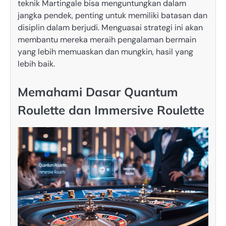
teknik Martingale bisa menguntungkan dalam
jangka pendek, penting untuk memiliki batasan dan
disiplin dalam berjudi. Menguasai strategi ini akan
membantu mereka meraih pengalaman bermain
yang lebih memuaskan dan mungkin, hasil yang
lebih baik.
Memahami Dasar Quantum
Roulette dan Immersive Roulette