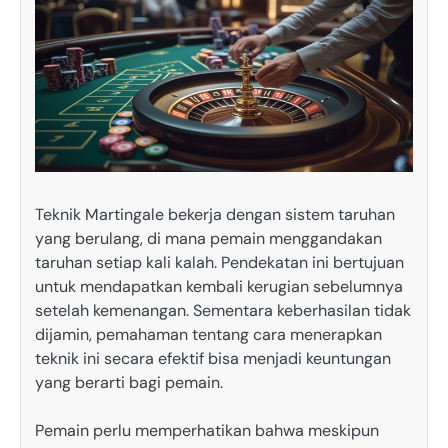
Teknik Martingale bekerja dengan sistem taruhan
yang berulang, di mana pemain menggandakan
taruhan setiap kali kalah. Pendekatan ini bertujuan
untuk mendapatkan kembali kerugian sebelumnya
setelah kemenangan. Sementara keberhasilan tidak
dijamin, pemahaman tentang cara menerapkan
teknik ini secara efektif bisa menjadi keuntungan
yang berarti bagi pemain.
Pemain perlu memperhatikan bahwa meskipun