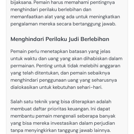
bijaksana. Pemain harus memahami pentingnya
menghindari perilaku berlebihan dan
memanfaatkan alat yang ada untuk meningkatkan
pengalaman mereka secara bertanggung jawab.
Menghindari Perilaku Judi Berlebihan
Pemain perlu menetapkan batasan yang jelas
untuk waktu dan uang yang akan dihabiskan dalam
permainan. Penting untuk tidak melebihi anggaran
yang telah ditentukan, dan pemain sebaiknya
menghindari penggunaan uang yang seharusnya
dialokasikan untuk kebutuhan sehari-hari.
Salah satu teknik yang bisa diterapkan adalah
membuat daftar prioritas keuangan. Ini dapat
membantu pemain mengenali seberapa banyak
yang bisa mereka investasikan dalam perjudian
tanpa menyingkirkan tanggung jawab lainnya.