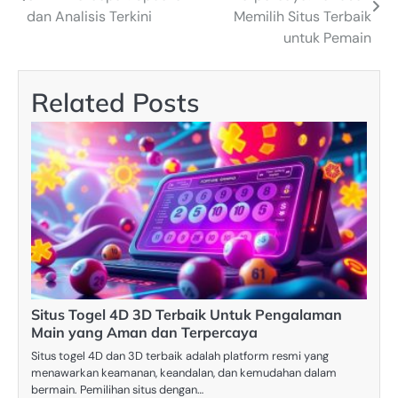
navigation
dan Analisis Terkini
Memilih Situs Terbaik
untuk Pemain
Related Posts
Situs Togel 4D 3D Terbaik Untuk Pengalaman
Main yang Aman dan Terpercaya
Situs togel 4D dan 3D terbaik adalah platform resmi yang
menawarkan keamanan, keandalan, dan kemudahan dalam
bermain. Pemilihan situs dengan…