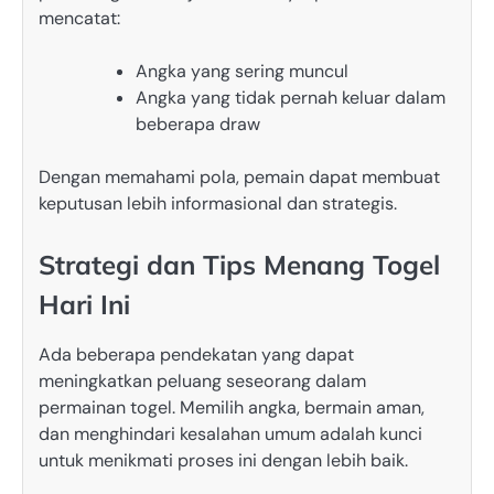
mencatat:
Angka yang sering muncul
Angka yang tidak pernah keluar dalam
beberapa draw
Dengan memahami pola, pemain dapat membuat
keputusan lebih informasional dan strategis.
Strategi dan Tips Menang Togel
Hari Ini
Ada beberapa pendekatan yang dapat
meningkatkan peluang seseorang dalam
permainan togel. Memilih angka, bermain aman,
dan menghindari kesalahan umum adalah kunci
untuk menikmati proses ini dengan lebih baik.