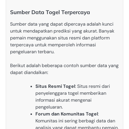
Sumber Data Togel Terpercaya
Sumber data yang dapat dipercaya adalah kunci
untuk mendapatkan prediksi yang akurat. Banyak
pemain menggunakan situs resmi dan platform
terpercaya untuk memperoleh informasi
pengeluaran terbaru.
Berikut adalah beberapa contoh sumber data yang
dapat diandalkan:
Situs Resmi Togel
: Situs resmi dari
penyelenggara togel memberikan
informasi akurat mengenai
pengeluaran.
Forum dan Komunitas Togel
:
Komunitas ini sering berbagi data dan
analisis yang dapat membantu pemain.