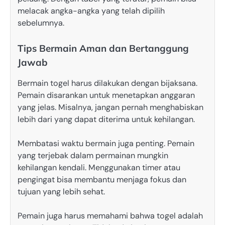
melacak angka-angka yang telah dipilih
sebelumnya.
Tips Bermain Aman dan Bertanggung
Jawab
Bermain togel harus dilakukan dengan bijaksana.
Pemain disarankan untuk menetapkan anggaran
yang jelas. Misalnya, jangan pernah menghabiskan
lebih dari yang dapat diterima untuk kehilangan.
Membatasi waktu bermain juga penting. Pemain
yang terjebak dalam permainan mungkin
kehilangan kendali. Menggunakan timer atau
pengingat bisa membantu menjaga fokus dan
tujuan yang lebih sehat.
Pemain juga harus memahami bahwa togel adalah