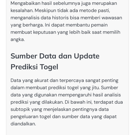
Mengabaikan hasil sebelumnya juga merupakan
kesalahan. Meskipun tidak ada metode pasti,
menganalisis data historis bisa memberi wawasan
yang berharga. Ini dapat membantu pemain
membuat keputusan yang lebih baik saat memilih
angka.
Sumber Data dan Update
Prediksi Togel
Data yang akurat dan terpercaya sangat penting
dalam membuat prediksi togel yang jitu. Sumber
data yang digunakan mempengaruhi hasil analisis
prediksi yang dilakukan. Di bawah ini, terdapat dua
subtopik yang menjelaskan pentingnya data
pengeluaran togel dan sumber data yang dapat
diandalkan.