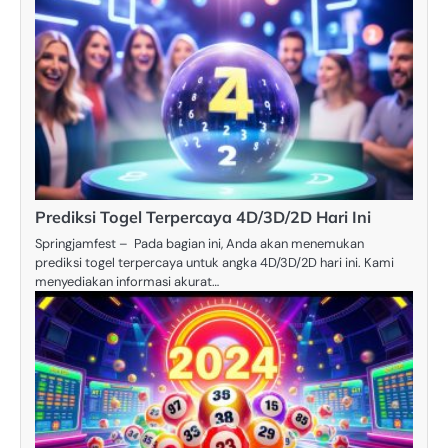
Prediksi Togel Terpercaya 4D/3D/2D Hari Ini
Springjamfest – Pada bagian ini, Anda akan menemukan
prediksi togel terpercaya untuk angka 4D/3D/2D hari ini. Kami
menyediakan informasi akurat…