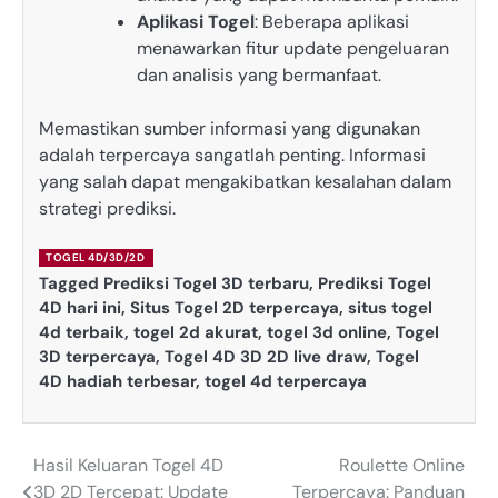
Aplikasi Togel
: Beberapa aplikasi
menawarkan fitur update pengeluaran
dan analisis yang bermanfaat.
Memastikan sumber informasi yang digunakan
adalah terpercaya sangatlah penting. Informasi
yang salah dapat mengakibatkan kesalahan dalam
strategi prediksi.
TOGEL 4D/3D/2D
Tagged
Prediksi Togel 3D terbaru
,
Prediksi Togel
4D hari ini
,
Situs Togel 2D terpercaya
,
situs togel
4d terbaik
,
togel 2d akurat
,
togel 3d online
,
Togel
3D terpercaya
,
Togel 4D 3D 2D live draw
,
Togel
4D hadiah terbesar
,
togel 4d terpercaya
Hasil Keluaran Togel 4D
Roulette Online
Post
3D 2D Tercepat: Update
Terpercaya: Panduan