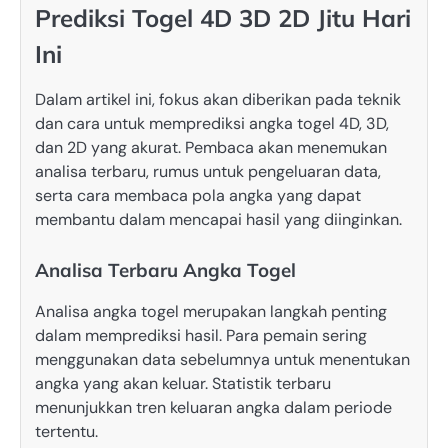
Prediksi Togel 4D 3D 2D Jitu Hari
Ini
Dalam artikel ini, fokus akan diberikan pada teknik
dan cara untuk memprediksi angka togel 4D, 3D,
dan 2D yang akurat. Pembaca akan menemukan
analisa terbaru, rumus untuk pengeluaran data,
serta cara membaca pola angka yang dapat
membantu dalam mencapai hasil yang diinginkan.
Analisa Terbaru Angka Togel
Analisa angka togel merupakan langkah penting
dalam memprediksi hasil. Para pemain sering
menggunakan data sebelumnya untuk menentukan
angka yang akan keluar. Statistik terbaru
menunjukkan tren keluaran angka dalam periode
tertentu.