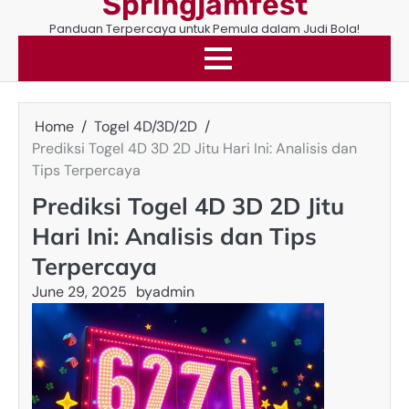
Springjamfest
Panduan Terpercaya untuk Pemula dalam Judi Bola!
Home
Togel 4D/3D/2D
Prediksi Togel 4D 3D 2D Jitu Hari Ini: Analisis dan
Tips Terpercaya
Prediksi Togel 4D 3D 2D Jitu
Hari Ini: Analisis dan Tips
Terpercaya
June 29, 2025
by
admin