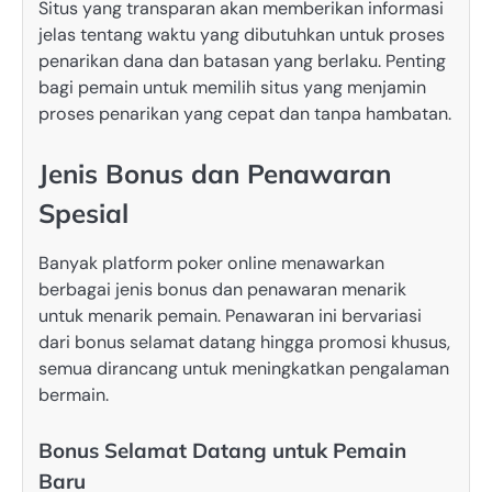
Situs yang transparan akan memberikan informasi
jelas tentang waktu yang dibutuhkan untuk proses
penarikan dana dan batasan yang berlaku. Penting
bagi pemain untuk memilih situs yang menjamin
proses penarikan yang cepat dan tanpa hambatan.
Jenis Bonus dan Penawaran
Spesial
Banyak platform poker online menawarkan
berbagai jenis bonus dan penawaran menarik
untuk menarik pemain. Penawaran ini bervariasi
dari bonus selamat datang hingga promosi khusus,
semua dirancang untuk meningkatkan pengalaman
bermain.
Bonus Selamat Datang untuk Pemain
Baru