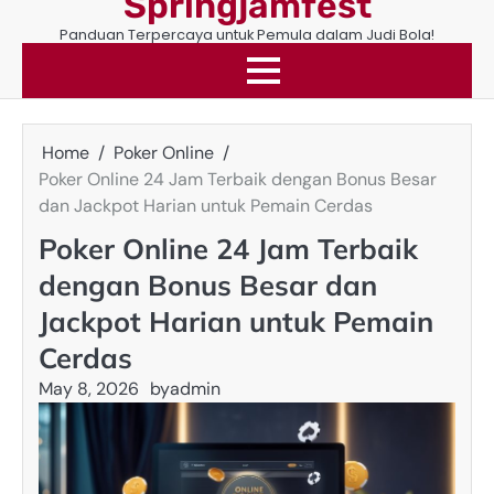
Springjamfest
Panduan Terpercaya untuk Pemula dalam Judi Bola!
Home
Poker Online
Poker Online 24 Jam Terbaik dengan Bonus Besar
dan Jackpot Harian untuk Pemain Cerdas
Poker Online 24 Jam Terbaik
dengan Bonus Besar dan
Jackpot Harian untuk Pemain
Cerdas
May 8, 2026
by
admin