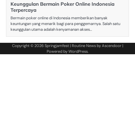
Keunggulan Bermain Poker Online Indonesia
Terpercaya
Bermain poker online di Indonesia memberikan banyak
keuntungan yang menarik bagi para penggemarnya. Salah satu
keunggulan utama adalah kenyamanan akses…
Copyright © 2026
Springjamfest
| Routine News by
Ascendoor
|
Powered by
WordPress
.