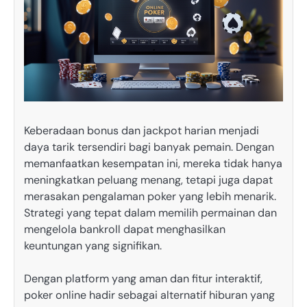
Keberadaan bonus dan jackpot harian menjadi
daya tarik tersendiri bagi banyak pemain. Dengan
memanfaatkan kesempatan ini, mereka tidak hanya
meningkatkan peluang menang, tetapi juga dapat
merasakan pengalaman poker yang lebih menarik.
Strategi yang tepat dalam memilih permainan dan
mengelola bankroll dapat menghasilkan
keuntungan yang signifikan.
Dengan platform yang aman dan fitur interaktif,
poker online hadir sebagai alternatif hiburan yang