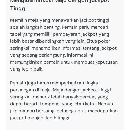
Mengidentifikasi Meja dengan Jackpot
Tinggi
Memilih meja yang menawarkan jackpot tinggi
adalah langkah penting. Pemain perlu mencari
tabel yang memiliki pembayaran jackpot yang
lebih besar dibandingkan yang lain. Situs poker
seringkali menampilkan informasi tentang jackpot
yang sedang berlangsung. Informasi ini
memungkinkan pemain untuk membuat keputusan
yang lebih baik.
Pemain juga harus memperhatikan tingkat
persaingan di meja. Meja dengan jackpot tinggi
sering kali menarik lebih banyak pemain, yang
dapat berarti kompetisi yang lebih ketat. Namun,
jika mampu bersaing, peluang untuk mendapatkan
jackpot menjadi lebih tinggi.