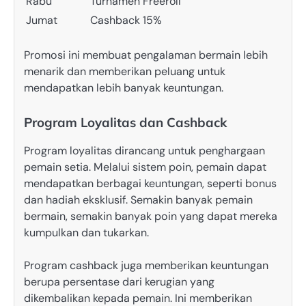
Rabu
Turnamen Freeroll
Jumat
Cashback 15%
Promosi ini membuat pengalaman bermain lebih
menarik dan memberikan peluang untuk
mendapatkan lebih banyak keuntungan.
Program Loyalitas dan Cashback
Program loyalitas dirancang untuk penghargaan
pemain setia. Melalui sistem poin, pemain dapat
mendapatkan berbagai keuntungan, seperti bonus
dan hadiah eksklusif. Semakin banyak pemain
bermain, semakin banyak poin yang dapat mereka
kumpulkan dan tukarkan.
Program cashback juga memberikan keuntungan
berupa persentase dari kerugian yang
dikembalikan kepada pemain. Ini memberikan