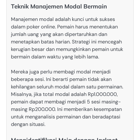
Teknik Manajemen Modal Bermain
Manajemen modal adalah kunci untuk sukses
dalam poker online. Pemain harus menentukan
jumlah uang yang akan dipertaruhkan dan
menetapkan batas harian. Strategi ini mencegah
kerugian besar dan memungkinkan pemain untuk
bermain dalam waktu yang lebih lama.
Mereka juga perlu membagi modal menjadi
beberapa sesi. Ini berarti pemain tidak akan
kehilangan seluruh modal dalam satu permainan.
Misalnya, jika total modal adalah Rp1.000.000,
pemain dapat membagi menjadi 5 sesi masing-
masing Rp200.000. Ini memberikan kesempatan
untuk menganalisis permainan dan beradaptasi
dengan situasi.