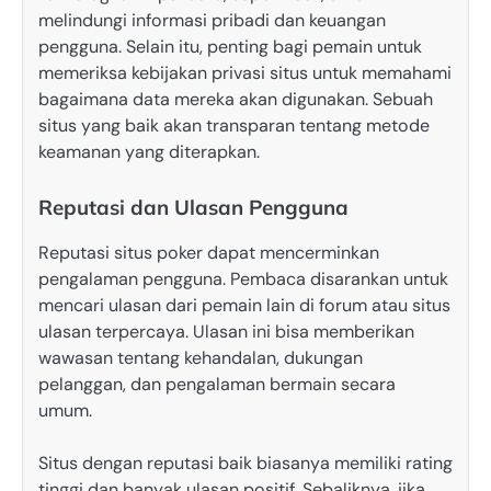
melindungi informasi pribadi dan keuangan
pengguna. Selain itu, penting bagi pemain untuk
memeriksa kebijakan privasi situs untuk memahami
bagaimana data mereka akan digunakan. Sebuah
situs yang baik akan transparan tentang metode
keamanan yang diterapkan.
Reputasi dan Ulasan Pengguna
Reputasi situs poker dapat mencerminkan
pengalaman pengguna. Pembaca disarankan untuk
mencari ulasan dari pemain lain di forum atau situs
ulasan terpercaya. Ulasan ini bisa memberikan
wawasan tentang kehandalan, dukungan
pelanggan, dan pengalaman bermain secara
umum.
Situs dengan reputasi baik biasanya memiliki rating
tinggi dan banyak ulasan positif. Sebaliknya, jika