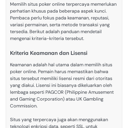
Memilih situs poker online terpercaya memerlukan
perhatian khusus pada beberapa aspek kunci.
Pembaca perlu fokus pada keamanan, reputasi,
variasi permainan, serta metode transaksi yang
tersedia. Berikut adalah panduan mendetail
mengenai kriteria-kriteria tersebut.
Kriteria Keamanan dan Lisensi
Keamanan adalah hal utama dalam memilih situs
poker online. Pemain harus memastikan bahwa
situs tersebut memiliki lisensi resmi dari otoritas
yang diakui. Lisensi ini biasanya dikeluarkan oleh
lembaga seperti PAGCOR (Philippine Amusement
and Gaming Corporation) atau UK Gambling
Commission.
Situs yang terpercaya juga akan menggunakan
teknologi enkripsi data, seperti SSL, untuk