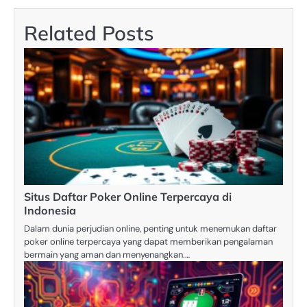
Related Posts
Situs Daftar Poker Online Terpercaya di
Indonesia
Dalam dunia perjudian online, penting untuk menemukan daftar
poker online terpercaya yang dapat memberikan pengalaman
bermain yang aman dan menyenangkan.…