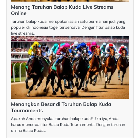
Menang Taruhan Balap Kuda Live Streams
Online
Taruhan balap kuda merupakan salah satu permainan judi yang
populer di Indonesia togel terpercaya. Dengan fitur balap kuda
live streams…
Menangkan Besar di Taruhan Balap Kuda
Tournaments
Apakah Anda menyukai taruhan balap kuda? Jika iya, Anda
harus mencoba fitur Balap Kuda Tournaments! Dengan taruhan
online Balap Kuda…