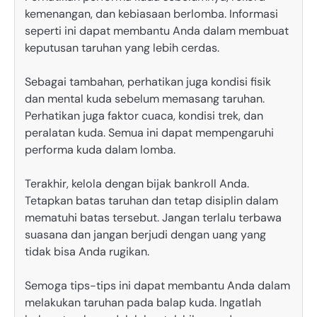
kemenangan, dan kebiasaan berlomba. Informasi
seperti ini dapat membantu Anda dalam membuat
keputusan taruhan yang lebih cerdas.
Sebagai tambahan, perhatikan juga kondisi fisik
dan mental kuda sebelum memasang taruhan.
Perhatikan juga faktor cuaca, kondisi trek, dan
peralatan kuda. Semua ini dapat mempengaruhi
performa kuda dalam lomba.
Terakhir, kelola dengan bijak bankroll Anda.
Tetapkan batas taruhan dan tetap disiplin dalam
mematuhi batas tersebut. Jangan terlalu terbawa
suasana dan jangan berjudi dengan uang yang
tidak bisa Anda rugikan.
Semoga tips-tips ini dapat membantu Anda dalam
melakukan taruhan pada balap kuda. Ingatlah