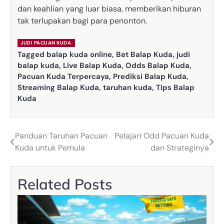
dan keahlian yang luar biasa, memberikan hiburan
tak terlupakan bagi para penonton.
JUDI PACUAN KUDA
Tagged
balap kuda online
,
Bet Balap Kuda
,
judi
balap kuda
,
Live Balap Kuda
,
Odds Balap Kuda
,
Pacuan Kuda Terpercaya
,
Prediksi Balap Kuda
,
Streaming Balap Kuda
,
taruhan kuda
,
Tips Balap
Kuda
Panduan Taruhan Pacuan
Pelajari Odd Pacuan Kuda
Post
Kuda untuk Pemula
dan Strateginya
navigation
Related Posts