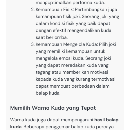
mengoptimalkan performa kuda.
Kemampuan Fisik: Pertimbangkan juga
kemampuan fisik joki. Seorang joki yang
dalam kondisi fisik yang baik dapat
dengan efektif mengendalikan kuda
saat berlomba.
Kemampuan Mengelola Kuda: Pilih joki
yang memiliki kemampuan untuk
mengelola emosi kuda. Seorang joki
yang dapat meredakan kuda yang
tegang atau memberikan motivasi
kepada kuda yang kurang termotivasi
dapat membuat perbedaan dalam
balap kuda.
Memilih Warna Kuda yang Tepat
Warna kuda juga dapat mempengaruhi
hasil balap
kuda
. Beberapa penggemar balap kuda percaya