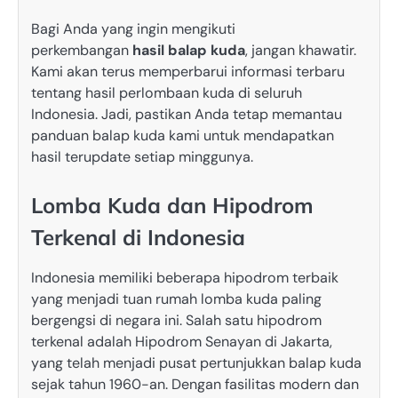
Bagi Anda yang ingin mengikuti
perkembangan
hasil balap kuda
, jangan khawatir.
Kami akan terus memperbarui informasi terbaru
tentang hasil perlombaan kuda di seluruh
Indonesia. Jadi, pastikan Anda tetap memantau
panduan balap kuda kami untuk mendapatkan
hasil terupdate setiap minggunya.
Lomba Kuda dan Hipodrom
Terkenal di Indonesia
Indonesia memiliki beberapa hipodrom terbaik
yang menjadi tuan rumah lomba kuda paling
bergengsi di negara ini. Salah satu hipodrom
terkenal adalah Hipodrom Senayan di Jakarta,
yang telah menjadi pusat pertunjukkan balap kuda
sejak tahun 1960-an. Dengan fasilitas modern dan