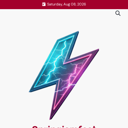
Skip
Saturday, Aug 08, 2026
to
content