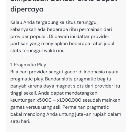
dipercaya
Kalau Anda tergabung ke situs terunggul,
kebanyakan ada beberapa ribu permainan dari
provider populer. Di bawah ini daftar provider
partisan yang menyiapkan beberapa ratus judul
slots terunggul waktu ini.
1. Pragmatic Play
Bila cari provider sangat gacor di Indonesia nyata
pragmatic play. Bandar slots pragmatic begitu
banyak karena daya magnet slots dari provider itu
tinggi sekali. Anda dapat mendatangkan
keuntungan x5000 – x1.000.000 sesudah mainkan
games versus uang asli. Permainan pragmatic
bakal menolong Anda untung juta-an rupiah dalam
satu hari.