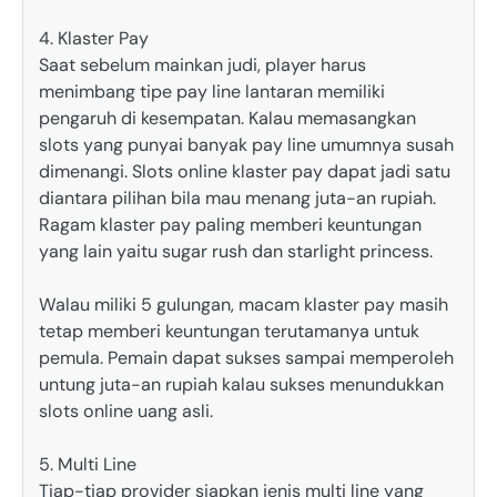
4. Klaster Pay
Saat sebelum mainkan judi, player harus
menimbang tipe pay line lantaran memiliki
pengaruh di kesempatan. Kalau memasangkan
slots yang punyai banyak pay line umumnya susah
dimenangi. Slots online klaster pay dapat jadi satu
diantara pilihan bila mau menang juta-an rupiah.
Ragam klaster pay paling memberi keuntungan
yang lain yaitu sugar rush dan starlight princess.
Walau miliki 5 gulungan, macam klaster pay masih
tetap memberi keuntungan terutamanya untuk
pemula. Pemain dapat sukses sampai memperoleh
untung juta-an rupiah kalau sukses menundukkan
slots online uang asli.
5. Multi Line
Tiap-tiap provider siapkan jenis multi line yang