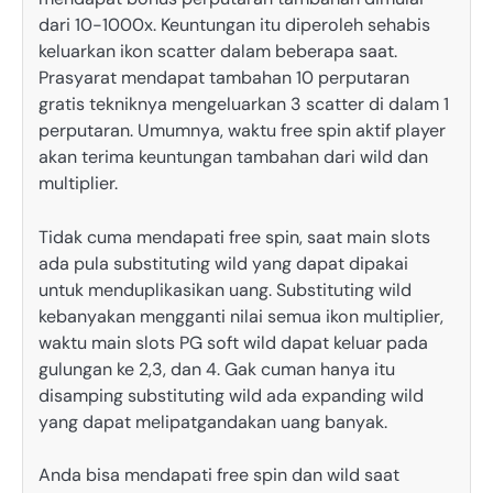
dari 10-1000x. Keuntungan itu diperoleh sehabis
keluarkan ikon scatter dalam beberapa saat.
Prasyarat mendapat tambahan 10 perputaran
gratis tekniknya mengeluarkan 3 scatter di dalam 1
perputaran. Umumnya, waktu free spin aktif player
akan terima keuntungan tambahan dari wild dan
multiplier.
Tidak cuma mendapati free spin, saat main slots
ada pula substituting wild yang dapat dipakai
untuk menduplikasikan uang. Substituting wild
kebanyakan mengganti nilai semua ikon multiplier,
waktu main slots PG soft wild dapat keluar pada
gulungan ke 2,3, dan 4. Gak cuman hanya itu
disamping substituting wild ada expanding wild
yang dapat melipatgandakan uang banyak.
Anda bisa mendapati free spin dan wild saat