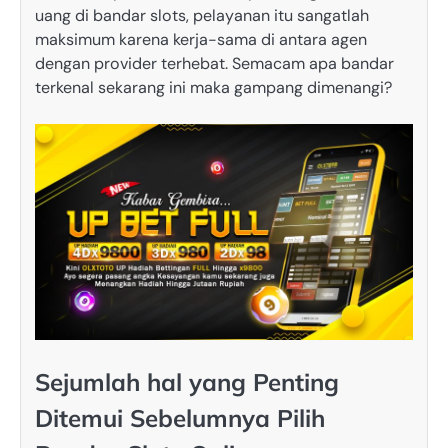
uang di bandar slots, pelayanan itu sangatlah
maksimum karena kerja-sama di antara agen
dengan provider terhebat. Semacam apa bandar
terkenal sekarang ini maka gampang dimenangi?
Sejumlah hal yang Penting
Ditemui Sebelumnya Pilih