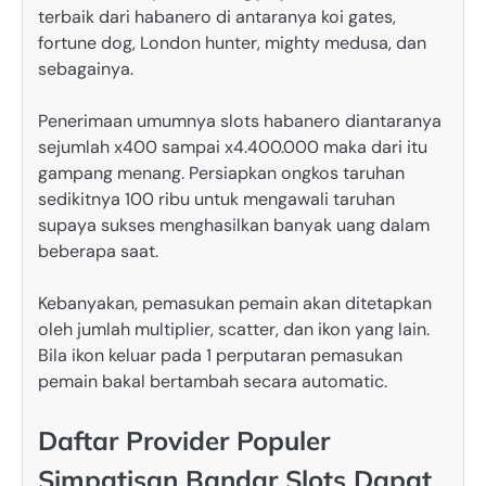
terbaik dari habanero di antaranya koi gates,
fortune dog, London hunter, mighty medusa, dan
sebagainya.
Penerimaan umumnya slots habanero diantaranya
sejumlah x400 sampai x4.400.000 maka dari itu
gampang menang. Persiapkan ongkos taruhan
sedikitnya 100 ribu untuk mengawali taruhan
supaya sukses menghasilkan banyak uang dalam
beberapa saat.
Kebanyakan, pemasukan pemain akan ditetapkan
oleh jumlah multiplier, scatter, dan ikon yang lain.
Bila ikon keluar pada 1 perputaran pemasukan
pemain bakal bertambah secara automatic.
Daftar Provider Populer
Simpatisan Bandar Slots Dapat