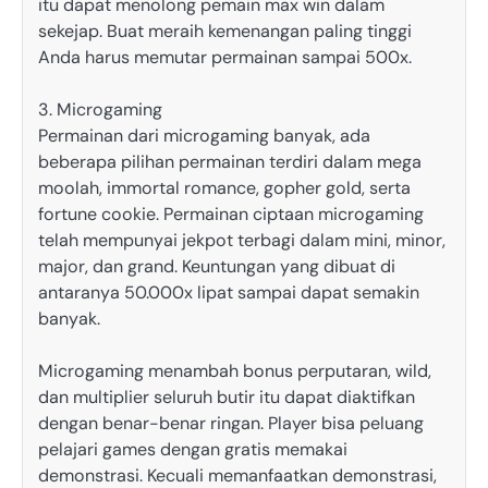
itu dapat menolong pemain max win dalam
sekejap. Buat meraih kemenangan paling tinggi
Anda harus memutar permainan sampai 500x.
3. Microgaming
Permainan dari microgaming banyak, ada
beberapa pilihan permainan terdiri dalam mega
moolah, immortal romance, gopher gold, serta
fortune cookie. Permainan ciptaan microgaming
telah mempunyai jekpot terbagi dalam mini, minor,
major, dan grand. Keuntungan yang dibuat di
antaranya 50.000x lipat sampai dapat semakin
banyak.
Microgaming menambah bonus perputaran, wild,
dan multiplier seluruh butir itu dapat diaktifkan
dengan benar-benar ringan. Player bisa peluang
pelajari games dengan gratis memakai
demonstrasi. Kecuali memanfaatkan demonstrasi,