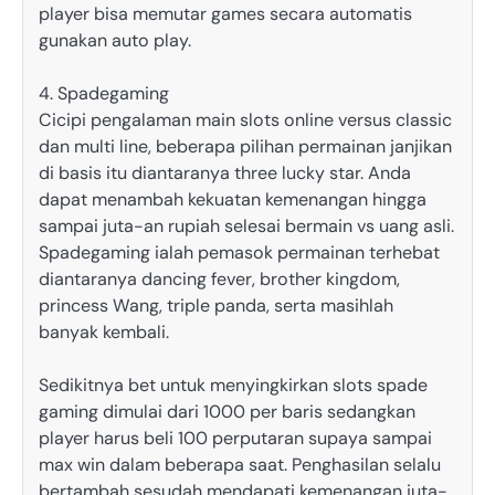
player bisa memutar games secara automatis
gunakan auto play.
4. Spadegaming
Cicipi pengalaman main slots online versus classic
dan multi line, beberapa pilihan permainan janjikan
di basis itu diantaranya three lucky star. Anda
dapat menambah kekuatan kemenangan hingga
sampai juta-an rupiah selesai bermain vs uang asli.
Spadegaming ialah pemasok permainan terhebat
diantaranya dancing fever, brother kingdom,
princess Wang, triple panda, serta masihlah
banyak kembali.
Sedikitnya bet untuk menyingkirkan slots spade
gaming dimulai dari 1000 per baris sedangkan
player harus beli 100 perputaran supaya sampai
max win dalam beberapa saat. Penghasilan selalu
bertambah sesudah mendapati kemenangan juta-