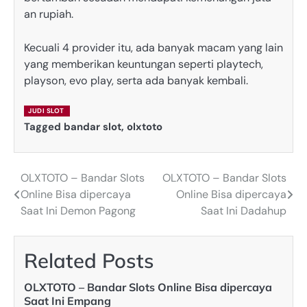
an rupiah.
Kecuali 4 provider itu, ada banyak macam yang lain
yang memberikan keuntungan seperti playtech,
playson, evo play, serta ada banyak kembali.
JUDI SLOT
Tagged
bandar slot
,
olxtoto
OLXTOTO – Bandar Slots
OLXTOTO – Bandar Slots
Post
Online Bisa dipercaya
Online Bisa dipercaya
navigation
Saat Ini Demon Pagong
Saat Ini Dadahup
Related Posts
OLXTOTO – Bandar Slots Online Bisa dipercaya
Saat Ini Empang