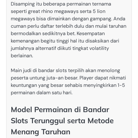
Disamping itu beberapa permainan ternama
seperti great rhino megaways serta 5 lion
megaways bisa dimainkan dengan gampang. Anda
cuman perlu daftar terlebih dulu dan mulai taruhan
bermodalkan sedikitnya bet. Kesempatan
kemenangan begitu tinggi hal itu disaksikan dari
jumlahnya alternatif diikuti tingkat volatility
berlainan.
Main judi di bandar slots terpilih akan menolong
peserta untung juta-an besar. Player dapat nikmati
keuntungan yang besar sehabis menyingkirkan 1-5
permainan dalam satu hari.
Model Permainan di Bandar
Slots Terunggul serta Metode
Menang Taruhan