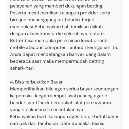
pelayanan yang memberi dukungan betting.
Peserta mesti pastikan kalaupun provider serta
biro judi menanggung tak hendak terjadi
manipulasi. Kebanyakan hal demikian diikuti
dengan akses konstan ke seluruhnya feature.
Bettor bisa membuka permainan lewat piranti
mobile ataupun computer. Lantaran keringanan itu,
Anda dapat mendatangkan banyak uang dalam
beberapa saat maka mempermudah betting
sehari-hari.
4. Bisa terbuktikan Bayar
Memperlihatkan bila agen serius bayar keuntungan
ke pemain. Jangan sempat asal pasang agar di
bandar sah. Check berapakah alat pembayaran
yang dipakai buat menentukannya.
Kebanyakan bukti kalaupun agen betul-betul bayar
nampak dari tambahan data transaksi bisnis