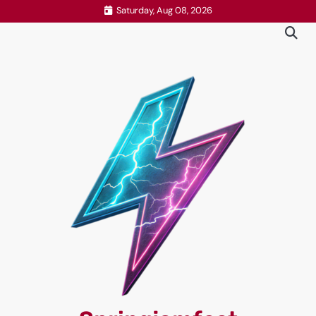
Skip
Saturday, Aug 08, 2026
to
content