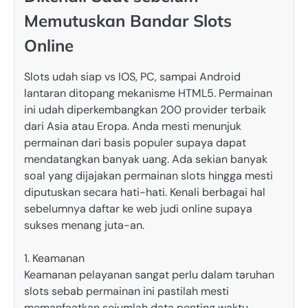
Memutuskan Bandar Slots
Online
Slots udah siap vs IOS, PC, sampai Android
lantaran ditopang mekanisme HTML5. Permainan
ini udah diperkembangkan 200 provider terbaik
dari Asia atau Eropa. Anda mesti menunjuk
permainan dari basis populer supaya dapat
mendatangkan banyak uang. Ada sekian banyak
soal yang dijajakan permainan slots hingga mesti
diputuskan secara hati-hati. Kenali berbagai hal
sebelumnya daftar ke web judi online supaya
sukses menang juta-an.
1. Keamanan
Keamanan pelayanan sangat perlu dalam taruhan
slots sebab permainan ini pastilah mesti
memanfaatkan sejumlah data penting waktu