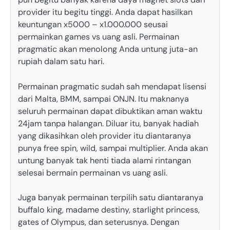
provider itu begitu tinggi. Anda dapat hasilkan
keuntungan x5000 – x1.000.000 seusai
permainkan games vs uang asli. Permainan
pragmatic akan menolong Anda untung juta-an
rupiah dalam satu hari.
Permainan pragmatic sudah sah mendapat lisensi
dari Malta, BMM, sampai ONJN. Itu maknanya
seluruh permainan dapat dibuktikan aman waktu
24jam tanpa halangan. Diluar itu, banyak hadiah
yang dikasihkan oleh provider itu diantaranya
punya free spin, wild, sampai multiplier. Anda akan
untung banyak tak henti tiada alami rintangan
selesai bermain permainan vs uang asli.
Juga banyak permainan terpilih satu diantaranya
buffalo king, madame destiny, starlight princess,
gates of Olympus, dan seterusnya. Dengan