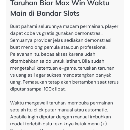
Taruhan Biar Max Win Waktu
Main di Bandar Slots
Buat pahami seluruhnya macam permainan, player
dapat coba vs gratis gunakan demonstrasi.
Semuanya provider jelas sediakan demonstrasi
buat menolong pemula ataupun professional.
Pelayanan itu, bebas akses karena udah
ditambahkan saldo untuk latihan. Bila sudah
mengetahui ketentuan e-game, teruskan taruhan
vs uang asli agar sukses mendatangkan banyak
uang. Pemasukan tetap akan bertambah saat terus
diputar sampai 100x lipat.
Waktu mengawali taruhan, membuka permainan
setelah itu click putar manual atau automatic.
Apabila ingin diputar dengan manual imbuhkan
modal terlebih dulu tekniknya ketok menu (+).