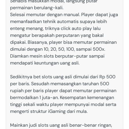
Sehabis masukkan modal, langsung putar
permainan berulang-kali.
Selesai memutar dengan manual. Player dapat juga
memanfaatkan tehnik automatis supaya lebih
enteng menang, triknya click auto play lalu
mengatur berapakah perputaran yang bakal
dipakai. Biasanya, player bisa memutar permainan
dimulai dengan 10, 20, 50, 100, sampai 500x.
Diamkan mesin slots berputar-putar sampai
mendapati keuntungan uang asli.
Sedikitnya bet slots uang asli dimulai dari Rp 500
per baris. Sesudah memasangkan taruhan 500
rupiah per baris player dapat memutar permainan
bermodalkan 1 juta-an. Kesempatan kemenangan
tinggi sekali waktu player mempunyai modal serta
mengerti struktur iGaming dari mula.
Mainkan judi slots uang asli benar-benar ringan,