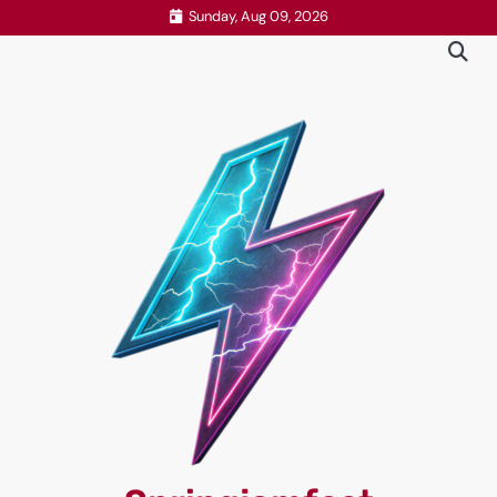
Skip
Sunday, Aug 09, 2026
to
content