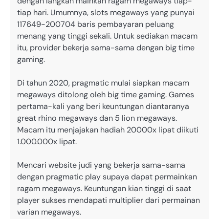
dengan langkah mainkan ragam megaways tiap-
tiap hari. Umumnya, slots megaways yang punyai
117649-200704 baris pembayaran peluang
menang yang tinggi sekali. Untuk sediakan macam
itu, provider bekerja sama-sama dengan big time
gaming.
Di tahun 2020, pragmatic mulai siapkan macam
megaways ditolong oleh big time gaming. Games
pertama-kali yang beri keuntungan diantaranya
great rhino megaways dan 5 lion megaways.
Macam itu menjajakan hadiah 20000x lipat diikuti
1.000.000x lipat.
Mencari website judi yang bekerja sama-sama
dengan pragmatic play supaya dapat permainkan
ragam megaways. Keuntungan kian tinggi di saat
player sukses mendapati multiplier dari permainan
varian megaways.