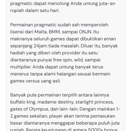
pragmatic dapat menolong Anda untung juta-an
rupiah dalam satu hari.
Permainan pragmatic sudah sah memperoleh
lisensi dari Malta, BMM, sampai ONJN. Itu
maknanya seluruh games dapat dibuktikan aman
sepanjang 24jam tiada masalah. Diluar itu, banyak
hadiah yang diberi oleh provider itu satu
diantaranya punyai free spin, wild, sampai
multiplier. Anda dapat untung banyak terus
menerus tanpa alami halangan seusai bermain
games versus uang asli.
Banyak pula permainan terpilih antara lainnya
buffalo king, madame destiny, starlight princess,
gates of Olympus, dan lain-lain. Dengan mainkan 1-
2 games sekalian, player akan terima pemasukan
besar diantaranya menggapai beberapa puluh juta
rupiah. Rerata keuntungan di antara 5000x bonus