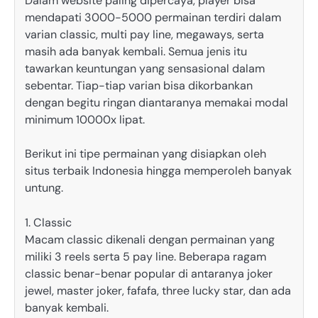
Dalam website paling dipercaya, player bisa
mendapati 3000-5000 permainan terdiri dalam
varian classic, multi pay line, megaways, serta
masih ada banyak kembali. Semua jenis itu
tawarkan keuntungan yang sensasional dalam
sebentar. Tiap-tiap varian bisa dikorbankan
dengan begitu ringan diantaranya memakai modal
minimum 10000x lipat.
Berikut ini tipe permainan yang disiapkan oleh
situs terbaik Indonesia hingga memperoleh banyak
untung.
1. Classic
Macam classic dikenali dengan permainan yang
miliki 3 reels serta 5 pay line. Beberapa ragam
classic benar-benar popular di antaranya joker
jewel, master joker, fafafa, three lucky star, dan ada
banyak kembali.