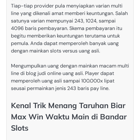
Tiap-tiap provider pula menyiapkan varian multi
line yang dikenali amat memberi keuntungan. Salah
satunya varian mempunyai 243, 1024, sampai
4096 baris pembayaran. Skema pembayaran itu
begitu memberikan keuntungan terutama untuk
pemula. Anda dapat memperoleh banyak uang
dengan mainkan slots versus uang asli.
Mengumpulkan uang dengan mainkan macam multi
line di blog judi online uang asli. Player dapat
memperoleh uang asli sampai 100.000x lipat
seusai permainkan jenis 243 baris pay line.
Kenal Trik Menang Taruhan Biar
Max Win Waktu Main di Bandar
Slots