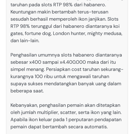
taruhan pada slots RTP 98% dari habanero.
Keuntungan makin bertambah terus-terusan
sesudah berhasil memperoleh ikon janjikan. Slots
RTP 98% terunggul dari habanero diantaranya koi
gates, fortune dog, London hunter, mighty medusa,
dan lain-lain.
Penghasilan umumnya slots habanero diantaranya
sebesar x400 sampai x4.400.000 maka dari itu
simpel menang. Persiapkan cost taruhan sekurang-
kurangnya 100 ribu untuk mengawali taruhan
supaya sukses mendatangkan banyak uang dalam
beberapa saat.
Kebanyakan, penghasilan pemain akan ditetapkan
oleh jumlah multiplier, scatter, serta ikon yang lain.
Apabila ikon keluar pada 1 perputaran pendapatan
pemain dapat bertambah secara automatis.