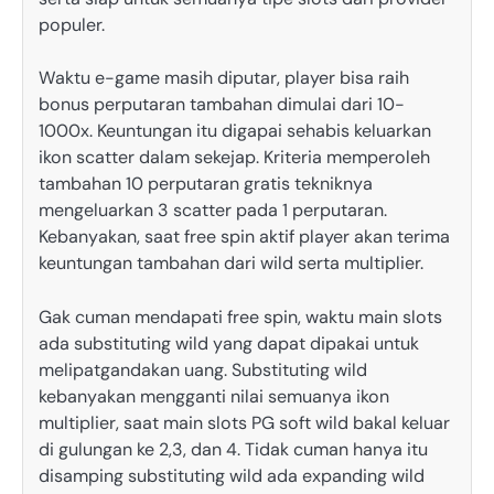
populer.
Waktu e-game masih diputar, player bisa raih
bonus perputaran tambahan dimulai dari 10-
1000x. Keuntungan itu digapai sehabis keluarkan
ikon scatter dalam sekejap. Kriteria memperoleh
tambahan 10 perputaran gratis tekniknya
mengeluarkan 3 scatter pada 1 perputaran.
Kebanyakan, saat free spin aktif player akan terima
keuntungan tambahan dari wild serta multiplier.
Gak cuman mendapati free spin, waktu main slots
ada substituting wild yang dapat dipakai untuk
melipatgandakan uang. Substituting wild
kebanyakan mengganti nilai semuanya ikon
multiplier, saat main slots PG soft wild bakal keluar
di gulungan ke 2,3, dan 4. Tidak cuman hanya itu
disamping substituting wild ada expanding wild