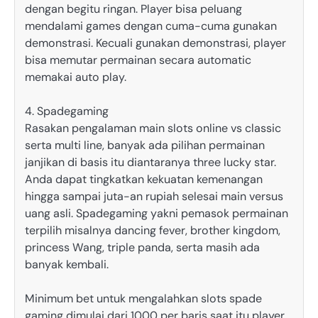
dengan begitu ringan. Player bisa peluang
mendalami games dengan cuma-cuma gunakan
demonstrasi. Kecuali gunakan demonstrasi, player
bisa memutar permainan secara automatic
memakai auto play.
4. Spadegaming
Rasakan pengalaman main slots online vs classic
serta multi line, banyak ada pilihan permainan
janjikan di basis itu diantaranya three lucky star.
Anda dapat tingkatkan kekuatan kemenangan
hingga sampai juta-an rupiah selesai main versus
uang asli. Spadegaming yakni pemasok permainan
terpilih misalnya dancing fever, brother kingdom,
princess Wang, triple panda, serta masih ada
banyak kembali.
Minimum bet untuk mengalahkan slots spade
gaming dimulai dari 1000 per baris saat itu player