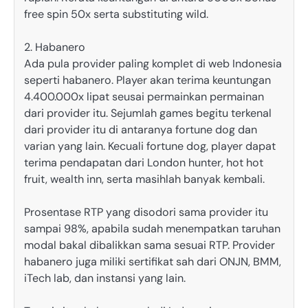
free spin 50x serta substituting wild.
2. Habanero
Ada pula provider paling komplet di web Indonesia
seperti habanero. Player akan terima keuntungan
4.400.000x lipat seusai permainkan permainan
dari provider itu. Sejumlah games begitu terkenal
dari provider itu di antaranya fortune dog dan
varian yang lain. Kecuali fortune dog, player dapat
terima pendapatan dari London hunter, hot hot
fruit, wealth inn, serta masihlah banyak kembali.
Prosentase RTP yang disodori sama provider itu
sampai 98%, apabila sudah menempatkan taruhan
modal bakal dibalikkan sama sesuai RTP. Provider
habanero juga miliki sertifikat sah dari ONJN, BMM,
iTech lab, dan instansi yang lain.