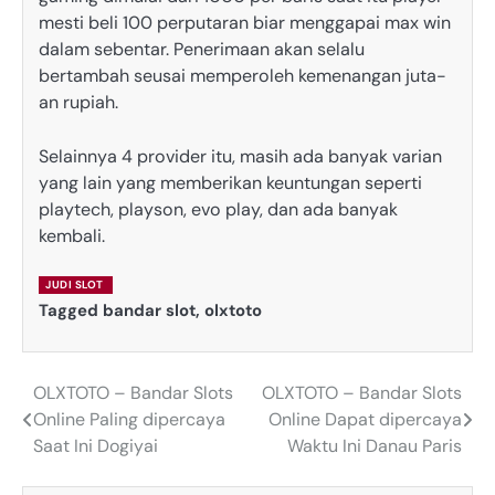
mesti beli 100 perputaran biar menggapai max win
dalam sebentar. Penerimaan akan selalu
bertambah seusai memperoleh kemenangan juta-
an rupiah.
Selainnya 4 provider itu, masih ada banyak varian
yang lain yang memberikan keuntungan seperti
playtech, playson, evo play, dan ada banyak
kembali.
JUDI SLOT
Tagged
bandar slot
,
olxtoto
OLXTOTO – Bandar Slots
OLXTOTO – Bandar Slots
Post
Online Paling dipercaya
Online Dapat dipercaya
navigation
Saat Ini Dogiyai
Waktu Ini Danau Paris