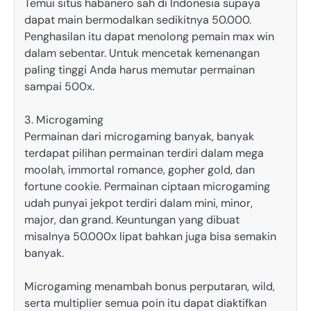
Temui situs habanero sah di Indonesia supaya
dapat main bermodalkan sedikitnya 50.000.
Penghasilan itu dapat menolong pemain max win
dalam sebentar. Untuk mencetak kemenangan
paling tinggi Anda harus memutar permainan
sampai 500x.
3. Microgaming
Permainan dari microgaming banyak, banyak
terdapat pilihan permainan terdiri dalam mega
moolah, immortal romance, gopher gold, dan
fortune cookie. Permainan ciptaan microgaming
udah punyai jekpot terdiri dalam mini, minor,
major, dan grand. Keuntungan yang dibuat
misalnya 50.000x lipat bahkan juga bisa semakin
banyak.
Microgaming menambah bonus perputaran, wild,
serta multiplier semua poin itu dapat diaktifkan