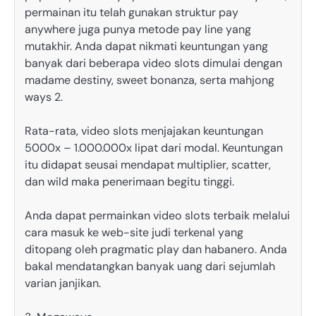
permainan itu telah gunakan struktur pay
anywhere juga punya metode pay line yang
mutakhir. Anda dapat nikmati keuntungan yang
banyak dari beberapa video slots dimulai dengan
madame destiny, sweet bonanza, serta mahjong
ways 2.
Rata-rata, video slots menjajakan keuntungan
5000x – 1.000.000x lipat dari modal. Keuntungan
itu didapat seusai mendapat multiplier, scatter,
dan wild maka penerimaan begitu tinggi.
Anda dapat permainkan video slots terbaik melalui
cara masuk ke web-site judi terkenal yang
ditopang oleh pragmatic play dan habanero. Anda
bakal mendatangkan banyak uang dari sejumlah
varian janjikan.