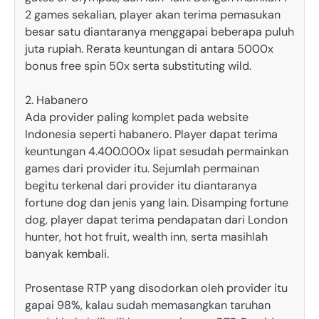
2 games sekalian, player akan terima pemasukan
besar satu diantaranya menggapai beberapa puluh
juta rupiah. Rerata keuntungan di antara 5000x
bonus free spin 50x serta substituting wild.
2. Habanero
Ada provider paling komplet pada website
Indonesia seperti habanero. Player dapat terima
keuntungan 4.400.000x lipat sesudah permainkan
games dari provider itu. Sejumlah permainan
begitu terkenal dari provider itu diantaranya
fortune dog dan jenis yang lain. Disamping fortune
dog, player dapat terima pendapatan dari London
hunter, hot hot fruit, wealth inn, serta masihlah
banyak kembali.
Prosentase RTP yang disodorkan oleh provider itu
gapai 98%, kalau sudah memasangkan taruhan