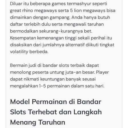
Diluar itu beberapa games termashyur seperti
great rhino megaways serta 5 lion megaways bisa
dimainkan dengan gampang. Anda hanya butuh
daftar terlebih dulu serta mengawali taruhan
bermodalkan sekurang-kurangnya bet.
Kesempatan kemenangan tinggi sekali perihal itu
disaksikan dari jumlahnya alternatif diikuti tingkat
volatility berbeda.
Bermain judi di bandar slots terbaik dapat
menolong peserta untung juta-an besar. Player
dapat nikmati keuntungan banyak seusai
mengalahkan 1-5 permainan dalam satu hari.
Model Permainan di Bandar
Slots Terhebat dan Langkah
Menang Taruhan