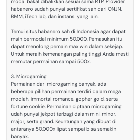
modal bakal dibalikkan sesuai sama RTP. Provider
habanero sudah punyai sertifikat sah dari ONJN,
BMM, iTech lab, dan instansi yang lain.
Temui situs habanero sah di Indonesia agar dapat
main bermodal minimum 50.000. Pemasukan itu
dapat menolong pemain max win dalam sekejap.
Untuk meraih kemenangan paling tinggi Anda mesti
memutar permainan sampai 500x.
3. Microgaming
Permainan dari microgaming banyak, ada
beberapa pilihan permainan terdiri dalam mega
moolah, immortal romance, gopher gold, serta
fortune cookie. Permainan ciptaan microgaming
udah punyai jekpot terbagi dalam mini, minor,
major, serta grand. Keuntungan yang dibuat di
antaranya 50.000x lipat sampai bisa semakin
banyak.