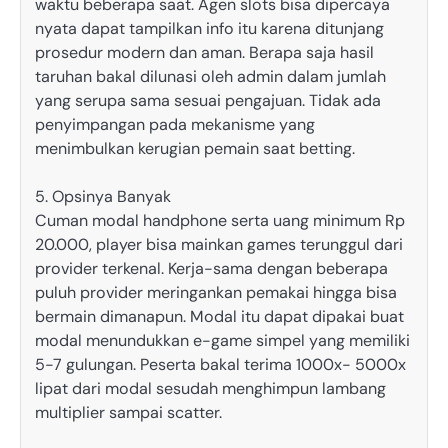
waktu beberapa saat. Agen slots bisa dipercaya
nyata dapat tampilkan info itu karena ditunjang
prosedur modern dan aman. Berapa saja hasil
taruhan bakal dilunasi oleh admin dalam jumlah
yang serupa sama sesuai pengajuan. Tidak ada
penyimpangan pada mekanisme yang
menimbulkan kerugian pemain saat betting.
5. Opsinya Banyak
Cuman modal handphone serta uang minimum Rp
20.000, player bisa mainkan games terunggul dari
provider terkenal. Kerja-sama dengan beberapa
puluh provider meringankan pemakai hingga bisa
bermain dimanapun. Modal itu dapat dipakai buat
modal menundukkan e-game simpel yang memiliki
5-7 gulungan. Peserta bakal terima 1000x- 5000x
lipat dari modal sesudah menghimpun lambang
multiplier sampai scatter.