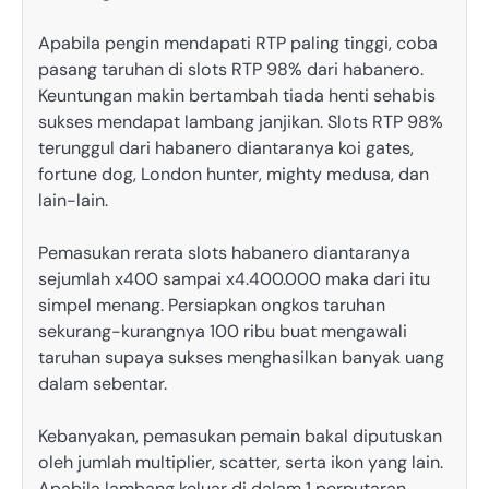
Apabila pengin mendapati RTP paling tinggi, coba
pasang taruhan di slots RTP 98% dari habanero.
Keuntungan makin bertambah tiada henti sehabis
sukses mendapat lambang janjikan. Slots RTP 98%
terunggul dari habanero diantaranya koi gates,
fortune dog, London hunter, mighty medusa, dan
lain-lain.
Pemasukan rerata slots habanero diantaranya
sejumlah x400 sampai x4.400.000 maka dari itu
simpel menang. Persiapkan ongkos taruhan
sekurang-kurangnya 100 ribu buat mengawali
taruhan supaya sukses menghasilkan banyak uang
dalam sebentar.
Kebanyakan, pemasukan pemain bakal diputuskan
oleh jumlah multiplier, scatter, serta ikon yang lain.
Apabila lambang keluar di dalam 1 perputaran