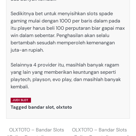
Sedikitnya bet untuk menyisihkan slots spade
gaming mulai dengan 1000 per baris dalam pada
itu player harus beli 100 perputaran biar gapai max
win dalam sebentar. Penghasilan akan selalu
bertambah sesudah memperoleh kemenangan
juta-an rupiah.
Selainnya 4 provider itu, masihlah banyak ragam
yang lain yang memberikan keuntungan seperti
playtech, playson, evo play, dan masihlah banyak
kembali.
JUDI SLOT
Tagged
bandar slot
,
olxtoto
OLXTOTO – Bandar Slots
OLXTOTO – Bandar Slots
Post