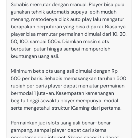
Sehabis memutar dengan manual. Player bisa pula
gunakan tehnik automatis supaya lebih mudah
menang, metodenya click auto play lalu mengatur
berapakah perputaran yang bisa dipakai. Biasanya,
player bisa memutar permainan dimulai dari 10, 20,
50, 100, sampai 500x. Diamkan mesin slots
berputar-putar hingga sampai memperoleh
keuntungan uang asli.
Minimum bet slots uang asli dimulai dengan Rp
500 per baris. Sehabis memasangkan taruhan 500
rupiah per baris player dapat memutar permainan
bermodal 1 juta-an. Kesempatan kemenangan
begitu tinggi sewaktu player mempunyai modal
serta mengetahui struktur iGaming dari pertama.
Permainkan judi slots uang asli benar-benar
gampang, sampai player dapat cari skema
perputaran dari internet. Skema gacor itu dapat