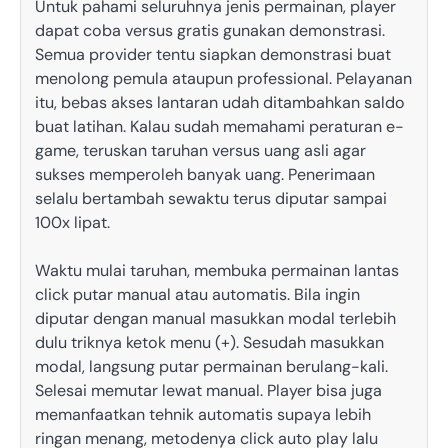
Untuk pahami seluruhnya jenis permainan, player
dapat coba versus gratis gunakan demonstrasi.
Semua provider tentu siapkan demonstrasi buat
menolong pemula ataupun professional. Pelayanan
itu, bebas akses lantaran udah ditambahkan saldo
buat latihan. Kalau sudah memahami peraturan e-
game, teruskan taruhan versus uang asli agar
sukses memperoleh banyak uang. Penerimaan
selalu bertambah sewaktu terus diputar sampai
100x lipat.
Waktu mulai taruhan, membuka permainan lantas
click putar manual atau automatis. Bila ingin
diputar dengan manual masukkan modal terlebih
dulu triknya ketok menu (+). Sesudah masukkan
modal, langsung putar permainan berulang-kali.
Selesai memutar lewat manual. Player bisa juga
memanfaatkan tehnik automatis supaya lebih
ringan menang, metodenya click auto play lalu