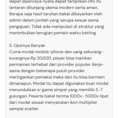
dapat dipercaya nyata dapat tampilkan info itu
lantaran ditunjang skema modern serta aman.
Berapa saja hasil taruhan bakal dibayarkan oleh
admin dalam jumlah yang serupa sesuai sama
pengajuan. Tidak ada manipulasi di struktur yang
menimbulkan kerugian pemain waktu betting.
5. Opsinya Banyak
Cuma modal mobile-phone dan uang sekurang-
kurangnya Rp 20.000, player bisa mainkan
permainan terhebat dari provider populer. Kerja-
sama dengan beberapa puluh provider
meringankan pemakai maka dari itu bisa bermain
dimanapun. Modal itu dapat digunakan buat modal
menundukkan e-game simpel yang memiliki 5-7
gulungan. Peserta bakal terima 1000x- 5000x lipat
dari modal seusai menyatukan ikon multiplier
sampai scatter.