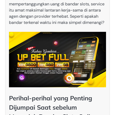
mempertanggungkan uang di bandar slots, service
itu amat maksimal lantaran kerja-sama di antara
agen dengan provider terhebat. Seperti apakah
bandar terkenal waktu ini maka simpel dimenangi?
Perihal-perihal yang Penting
Dijumpai Saat sebelum