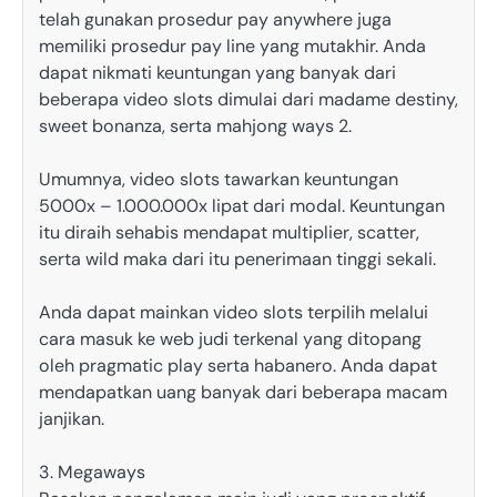
telah gunakan prosedur pay anywhere juga
memiliki prosedur pay line yang mutakhir. Anda
dapat nikmati keuntungan yang banyak dari
beberapa video slots dimulai dari madame destiny,
sweet bonanza, serta mahjong ways 2.
Umumnya, video slots tawarkan keuntungan
5000x – 1.000.000x lipat dari modal. Keuntungan
itu diraih sehabis mendapat multiplier, scatter,
serta wild maka dari itu penerimaan tinggi sekali.
Anda dapat mainkan video slots terpilih melalui
cara masuk ke web judi terkenal yang ditopang
oleh pragmatic play serta habanero. Anda dapat
mendapatkan uang banyak dari beberapa macam
janjikan.
3. Megaways