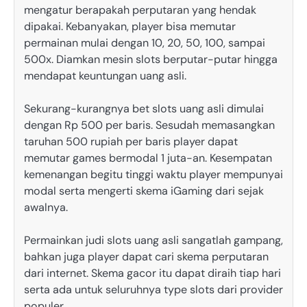
mengatur berapakah perputaran yang hendak
dipakai. Kebanyakan, player bisa memutar
permainan mulai dengan 10, 20, 50, 100, sampai
500x. Diamkan mesin slots berputar-putar hingga
mendapat keuntungan uang asli.
Sekurang-kurangnya bet slots uang asli dimulai
dengan Rp 500 per baris. Sesudah memasangkan
taruhan 500 rupiah per baris player dapat
memutar games bermodal 1 juta-an. Kesempatan
kemenangan begitu tinggi waktu player mempunyai
modal serta mengerti skema iGaming dari sejak
awalnya.
Permainkan judi slots uang asli sangatlah gampang,
bahkan juga player dapat cari skema perputaran
dari internet. Skema gacor itu dapat diraih tiap hari
serta ada untuk seluruhnya type slots dari provider
populer.