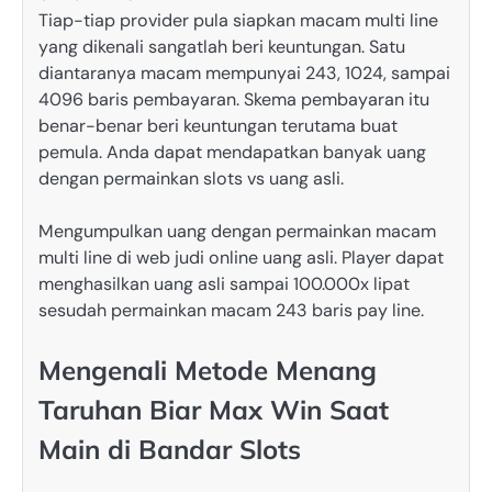
Tiap-tiap provider pula siapkan macam multi line
yang dikenali sangatlah beri keuntungan. Satu
diantaranya macam mempunyai 243, 1024, sampai
4096 baris pembayaran. Skema pembayaran itu
benar-benar beri keuntungan terutama buat
pemula. Anda dapat mendapatkan banyak uang
dengan permainkan slots vs uang asli.
Mengumpulkan uang dengan permainkan macam
multi line di web judi online uang asli. Player dapat
menghasilkan uang asli sampai 100.000x lipat
sesudah permainkan macam 243 baris pay line.
Mengenali Metode Menang
Taruhan Biar Max Win Saat
Main di Bandar Slots