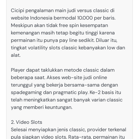
Cicipi pengalaman main judi versus classic di
website Indonesia bermodal 10.000 per baris.
Meskipun akan tidak free spin kesempatan
kemenangan masih tetap begitu tinggi karena
permainan itu punya pay line sedikit. Diluar itu,
tingkat volatility slots classic kebanyakan low dan
alat.
Player dapat taklukkan metode classic dalam
beberapa saat. Akses web-site judi online
terunggul yang bekerja bersama-sama dengan
spadegaming dan pragmatic play. Ke-2 basis itu
telah meningkatkan sangat banyak varian classic
yang memberi keuntungan.
2. Video Slots
Selesai menyiapkan jenis classic, provider terkenal
pula siapkan video slots. Rata-rata, permainan itu