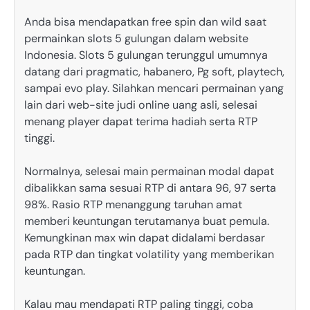
Anda bisa mendapatkan free spin dan wild saat
permainkan slots 5 gulungan dalam website
Indonesia. Slots 5 gulungan terunggul umumnya
datang dari pragmatic, habanero, Pg soft, playtech,
sampai evo play. Silahkan mencari permainan yang
lain dari web-site judi online uang asli, selesai
menang player dapat terima hadiah serta RTP
tinggi.
Normalnya, selesai main permainan modal dapat
dibalikkan sama sesuai RTP di antara 96, 97 serta
98%. Rasio RTP menanggung taruhan amat
memberi keuntungan terutamanya buat pemula.
Kemungkinan max win dapat didalami berdasar
pada RTP dan tingkat volatility yang memberikan
keuntungan.
Kalau mau mendapati RTP paling tinggi, coba