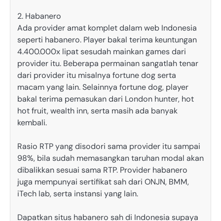
2. Habanero
Ada provider amat komplet dalam web Indonesia
seperti habanero. Player bakal terima keuntungan
4.400.000x lipat sesudah mainkan games dari
provider itu. Beberapa permainan sangatlah tenar
dari provider itu misalnya fortune dog serta
macam yang lain. Selainnya fortune dog, player
bakal terima pemasukan dari London hunter, hot
hot fruit, wealth inn, serta masih ada banyak
kembali.
Rasio RTP yang disodori sama provider itu sampai
98%, bila sudah memasangkan taruhan modal akan
dibalikkan sesuai sama RTP. Provider habanero
juga mempunyai sertifikat sah dari ONJN, BMM,
iTech lab, serta instansi yang lain.
Dapatkan situs habanero sah di Indonesia supaya