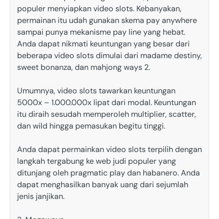
populer menyiapkan video slots. Kebanyakan,
permainan itu udah gunakan skema pay anywhere
sampai punya mekanisme pay line yang hebat.
Anda dapat nikmati keuntungan yang besar dari
beberapa video slots dimulai dari madame destiny,
sweet bonanza, dan mahjong ways 2.
Umumnya, video slots tawarkan keuntungan
5000x – 1.000.000x lipat dari modal. Keuntungan
itu diraih sesudah memperoleh multiplier, scatter,
dan wild hingga pemasukan begitu tinggi.
Anda dapat permainkan video slots terpilih dengan
langkah tergabung ke web judi populer yang
ditunjang oleh pragmatic play dan habanero. Anda
dapat menghasilkan banyak uang dari sejumlah
jenis janjikan.