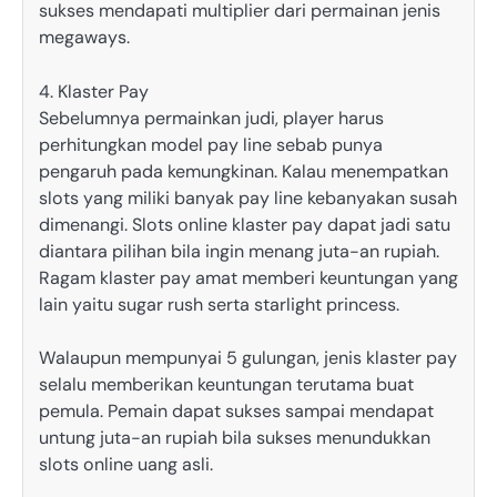
sukses mendapati multiplier dari permainan jenis
megaways.
4. Klaster Pay
Sebelumnya permainkan judi, player harus
perhitungkan model pay line sebab punya
pengaruh pada kemungkinan. Kalau menempatkan
slots yang miliki banyak pay line kebanyakan susah
dimenangi. Slots online klaster pay dapat jadi satu
diantara pilihan bila ingin menang juta-an rupiah.
Ragam klaster pay amat memberi keuntungan yang
lain yaitu sugar rush serta starlight princess.
Walaupun mempunyai 5 gulungan, jenis klaster pay
selalu memberikan keuntungan terutama buat
pemula. Pemain dapat sukses sampai mendapat
untung juta-an rupiah bila sukses menundukkan
slots online uang asli.