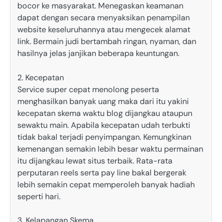
bocor ke masyarakat. Menegaskan keamanan
dapat dengan secara menyaksikan penampilan
website keseluruhannya atau mengecek alamat
link. Bermain judi bertambah ringan, nyaman, dan
hasilnya jelas janjikan beberapa keuntungan.
2. Kecepatan
Service super cepat menolong peserta
menghasilkan banyak uang maka dari itu yakini
kecepatan skema waktu blog dijangkau ataupun
sewaktu main. Apabila kecepatan udah terbukti
tidak bakal terjadi penyimpangan. Kemungkinan
kemenangan semakin lebih besar waktu permainan
itu dijangkau lewat situs terbaik. Rata-rata
perputaran reels serta pay line bakal bergerak
lebih semakin cepat memperoleh banyak hadiah
seperti hari.
3. Kelapangan Skema