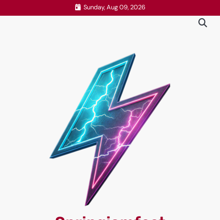
Skip
Sunday, Aug 09, 2026
to
content