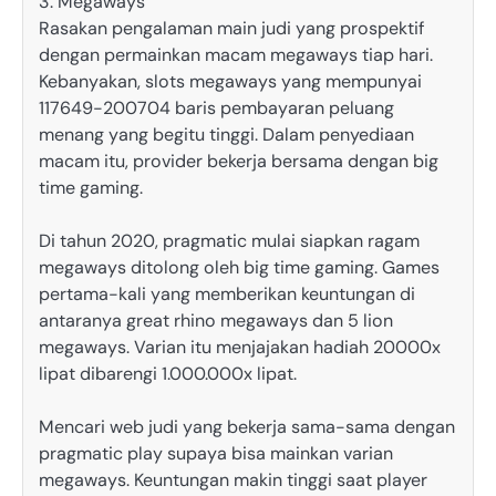
3. Megaways
Rasakan pengalaman main judi yang prospektif
dengan permainkan macam megaways tiap hari.
Kebanyakan, slots megaways yang mempunyai
117649-200704 baris pembayaran peluang
menang yang begitu tinggi. Dalam penyediaan
macam itu, provider bekerja bersama dengan big
time gaming.
Di tahun 2020, pragmatic mulai siapkan ragam
megaways ditolong oleh big time gaming. Games
pertama-kali yang memberikan keuntungan di
antaranya great rhino megaways dan 5 lion
megaways. Varian itu menjajakan hadiah 20000x
lipat dibarengi 1.000.000x lipat.
Mencari web judi yang bekerja sama-sama dengan
pragmatic play supaya bisa mainkan varian
megaways. Keuntungan makin tinggi saat player