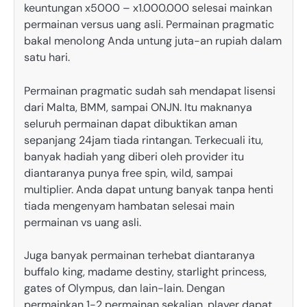
keuntungan x5000 – x1.000.000 selesai mainkan
permainan versus uang asli. Permainan pragmatic
bakal menolong Anda untung juta-an rupiah dalam
satu hari.
Permainan pragmatic sudah sah mendapat lisensi
dari Malta, BMM, sampai ONJN. Itu maknanya
seluruh permainan dapat dibuktikan aman
sepanjang 24jam tiada rintangan. Terkecuali itu,
banyak hadiah yang diberi oleh provider itu
diantaranya punya free spin, wild, sampai
multiplier. Anda dapat untung banyak tanpa henti
tiada mengenyam hambatan selesai main
permainan vs uang asli.
Juga banyak permainan terhebat diantaranya
buffalo king, madame destiny, starlight princess,
gates of Olympus, dan lain-lain. Dengan
permainkan 1-2 permainan sekalian, player dapat