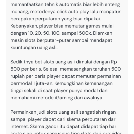
memanfaatkan tehnik automatis biar lebih enteng
menang, metodenya click auto play lalu mengatur
berapakah perputaran yang bisa dipakai.
Kebanyakan, player bisa memutar games mulai
dengan 10, 20, 50, 100, sampai 500x. Diamkan
mesin slots berputar-putar sampai mendapat
keuntungan uang asli.
Sedikitnya bet slots uang asli dimulai dengan Rp
500 per baris. Selesai memasangkan taruhan 500
rupiah per baris player dapat memutar permainan
bermodal 1 juta-an. Kemungkinan kemenangan
tinggi sekali di saat player punya modal dan
memahami metode iGaming dari awalnya.
Permainkan judi slots uang asli sangatlah ringan,
sampai player dapat cari skema perputaran dari
internet. Skema gacor itu dapat didapat tiap hari
serta siap untuk semuanya tipe slots dari provider