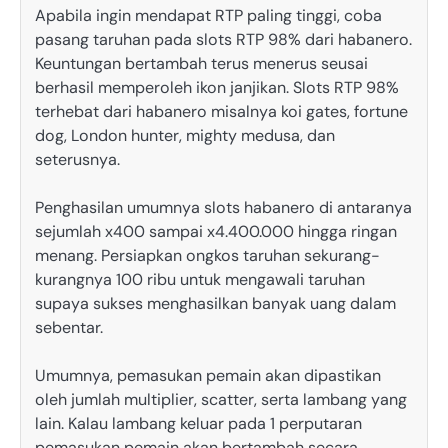
Apabila ingin mendapat RTP paling tinggi, coba
pasang taruhan pada slots RTP 98% dari habanero.
Keuntungan bertambah terus menerus seusai
berhasil memperoleh ikon janjikan. Slots RTP 98%
terhebat dari habanero misalnya koi gates, fortune
dog, London hunter, mighty medusa, dan
seterusnya.
Penghasilan umumnya slots habanero di antaranya
sejumlah x400 sampai x4.400.000 hingga ringan
menang. Persiapkan ongkos taruhan sekurang-
kurangnya 100 ribu untuk mengawali taruhan
supaya sukses menghasilkan banyak uang dalam
sebentar.
Umumnya, pemasukan pemain akan dipastikan
oleh jumlah multiplier, scatter, serta lambang yang
lain. Kalau lambang keluar pada 1 perputaran
pemasukan pemain akan bertambah secara