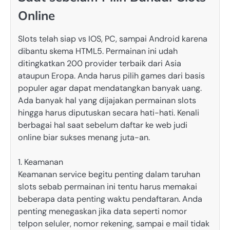
Online
Slots telah siap vs IOS, PC, sampai Android karena
dibantu skema HTML5. Permainan ini udah
ditingkatkan 200 provider terbaik dari Asia
ataupun Eropa. Anda harus pilih games dari basis
populer agar dapat mendatangkan banyak uang.
Ada banyak hal yang dijajakan permainan slots
hingga harus diputuskan secara hati-hati. Kenali
berbagai hal saat sebelum daftar ke web judi
online biar sukses menang juta-an.
1. Keamanan
Keamanan service begitu penting dalam taruhan
slots sebab permainan ini tentu harus memakai
beberapa data penting waktu pendaftaran. Anda
penting menegaskan jika data seperti nomor
telpon seluler, nomor rekening, sampai e mail tidak