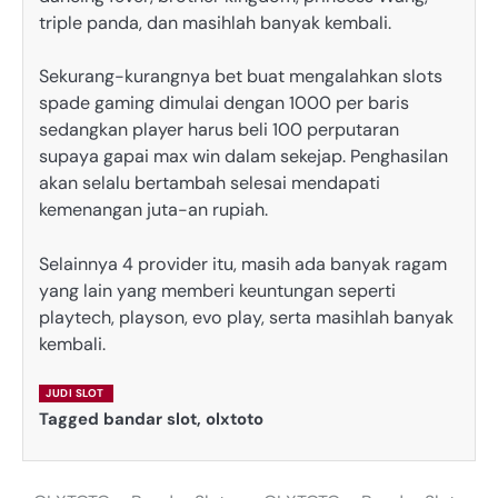
triple panda, dan masihlah banyak kembali.
Sekurang-kurangnya bet buat mengalahkan slots
spade gaming dimulai dengan 1000 per baris
sedangkan player harus beli 100 perputaran
supaya gapai max win dalam sekejap. Penghasilan
akan selalu bertambah selesai mendapati
kemenangan juta-an rupiah.
Selainnya 4 provider itu, masih ada banyak ragam
yang lain yang memberi keuntungan seperti
playtech, playson, evo play, serta masihlah banyak
kembali.
JUDI SLOT
Tagged
bandar slot
,
olxtoto