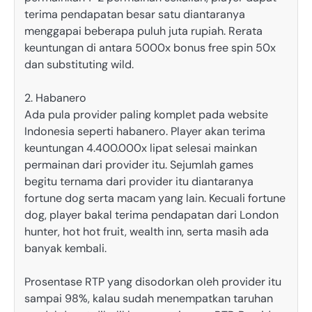
terima pendapatan besar satu diantaranya
menggapai beberapa puluh juta rupiah. Rerata
keuntungan di antara 5000x bonus free spin 50x
dan substituting wild.
2. Habanero
Ada pula provider paling komplet pada website
Indonesia seperti habanero. Player akan terima
keuntungan 4.400.000x lipat selesai mainkan
permainan dari provider itu. Sejumlah games
begitu ternama dari provider itu diantaranya
fortune dog serta macam yang lain. Kecuali fortune
dog, player bakal terima pendapatan dari London
hunter, hot hot fruit, wealth inn, serta masih ada
banyak kembali.
Prosentase RTP yang disodorkan oleh provider itu
sampai 98%, kalau sudah menempatkan taruhan