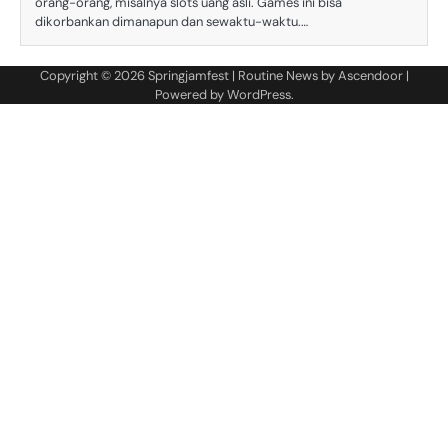
orang-orang, misalnya slots uang asli. Games ini bisa
dikorbankan dimanapun dan sewaktu-waktu.…
Copyright © 2026
Springjamfest
| Routine News by
Ascendoor
|
Powered by
WordPress
.