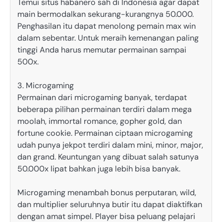
Temui situs habanero sah di Indonesia agar dapat
main bermodalkan sekurang-kurangnya 50.000.
Penghasilan itu dapat menolong pemain max win
dalam sebentar. Untuk meraih kemenangan paling
tinggi Anda harus memutar permainan sampai
500x.
3. Microgaming
Permainan dari microgaming banyak, terdapat
beberapa pilihan permainan terdiri dalam mega
moolah, immortal romance, gopher gold, dan
fortune cookie. Permainan ciptaan microgaming
udah punya jekpot terdiri dalam mini, minor, major,
dan grand. Keuntungan yang dibuat salah satunya
50.000x lipat bahkan juga lebih bisa banyak.
Microgaming menambah bonus perputaran, wild,
dan multiplier seluruhnya butir itu dapat diaktifkan
dengan amat simpel. Player bisa peluang pelajari