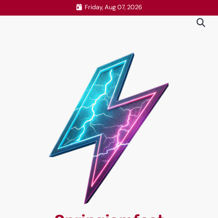
Skip
Friday, Aug 07, 2026
to
content