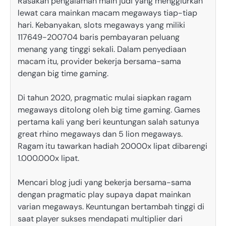
Rasakan pengalaman main judi yang menggiurkan
lewat cara mainkan macam megaways tiap-tiap
hari. Kebanyakan, slots megaways yang miliki
117649-200704 baris pembayaran peluang
menang yang tinggi sekali. Dalam penyediaan
macam itu, provider bekerja bersama-sama
dengan big time gaming.
Di tahun 2020, pragmatic mulai siapkan ragam
megaways ditolong oleh big time gaming. Games
pertama kali yang beri keuntungan salah satunya
great rhino megaways dan 5 lion megaways.
Ragam itu tawarkan hadiah 20000x lipat dibarengi
1.000.000x lipat.
Mencari blog judi yang bekerja bersama-sama
dengan pragmatic play supaya dapat mainkan
varian megaways. Keuntungan bertambah tinggi di
saat player sukses mendapati multiplier dari