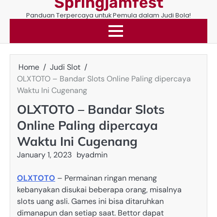
Springjamfest
Panduan Terpercaya untuk Pemula dalam Judi Bola!
Home
Judi Slot
OLXTOTO – Bandar Slots Online Paling dipercaya
Waktu Ini Cugenang
OLXTOTO – Bandar Slots
Online Paling dipercaya
Waktu Ini Cugenang
January 1, 2023
by
admin
OLXTOTO
– Permainan ringan menang
kebanyakan disukai beberapa orang, misalnya
slots uang asli. Games ini bisa ditaruhkan
dimanapun dan setiap saat. Bettor dapat