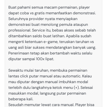
Buat pahami semua macam permainan, player
dapat coba vs gratis memanfaatkan demonstrasi.
Seluruhnya provider nyata menyiapkan
demonstrasi buat menolong pemula ataupun
professional. Service itu, bebas akses sebab telah
ditambahkan saldo buat latihan. Apabila sudah
mengerti ketentuan e-game, teruskan taruhan vs
uang asli biar sukses mendatangkan banyak uang.
Penerimaan tetap akan bertambah waktu selalu
diputar sampai 100x lipat.
Sewaktu mulai taruhan, membuka permainan
lantas click putar manual atau automatic. Kalau
mau diputar dengan manual imbuhkan modal
terlebih dulu langkahnya ketok menu (+). Selesai
masukkan modal, langsung putar permainan
beberapa kali.
Sesudah memutar lewat cara manual. Player bisa