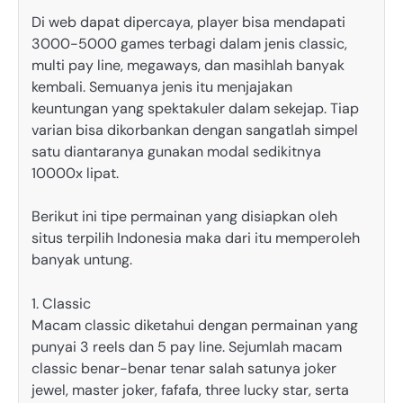
Di web dapat dipercaya, player bisa mendapati
3000-5000 games terbagi dalam jenis classic,
multi pay line, megaways, dan masihlah banyak
kembali. Semuanya jenis itu menjajakan
keuntungan yang spektakuler dalam sekejap. Tiap
varian bisa dikorbankan dengan sangatlah simpel
satu diantaranya gunakan modal sedikitnya
10000x lipat.
Berikut ini tipe permainan yang disiapkan oleh
situs terpilih Indonesia maka dari itu memperoleh
banyak untung.
1. Classic
Macam classic diketahui dengan permainan yang
punyai 3 reels dan 5 pay line. Sejumlah macam
classic benar-benar tenar salah satunya joker
jewel, master joker, fafafa, three lucky star, serta