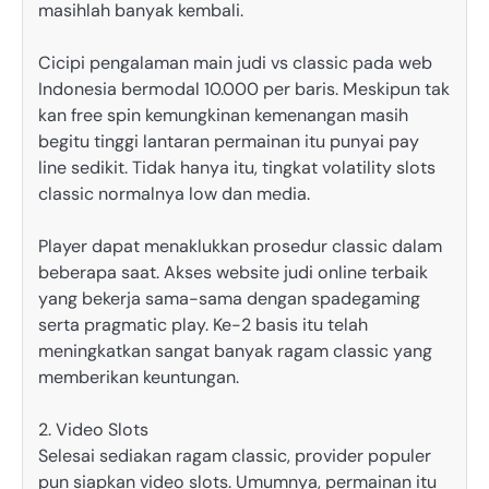
masihlah banyak kembali.
Cicipi pengalaman main judi vs classic pada web
Indonesia bermodal 10.000 per baris. Meskipun tak
kan free spin kemungkinan kemenangan masih
begitu tinggi lantaran permainan itu punyai pay
line sedikit. Tidak hanya itu, tingkat volatility slots
classic normalnya low dan media.
Player dapat menaklukkan prosedur classic dalam
beberapa saat. Akses website judi online terbaik
yang bekerja sama-sama dengan spadegaming
serta pragmatic play. Ke-2 basis itu telah
meningkatkan sangat banyak ragam classic yang
memberikan keuntungan.
2. Video Slots
Selesai sediakan ragam classic, provider populer
pun siapkan video slots. Umumnya, permainan itu