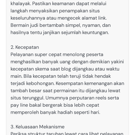
khalayak. Pastikan keamanan dapat melalui
langkah menyaksikan penampakan situs
keseluruhannya atau mengecek alamat link.
Bermain judi bertambah simpel, nyaman, dan
hasilnya tentu janjikan sejumlah keuntungan.
2. Kecepatan
Pelayanan super cepat menolong peserta
menghasilkan banyak uang dengan demikian yakini
kecepatan skema saat blog dijangkau atau waktu
main. Bila kecepatan telah teruji tidak hendak
terjadi kebohongan. Kesempatan kemenangan akan
tambah besar saat permainan itu dijangkau lewat
situs terunggul. Umumnya perputaran reels serta
pay line bakal bergerak bisa lebih cepat
memperoleh banyak hadiah seperti hari.
3. Keluasaan Mekanisme
Periksa struktur taruhan lewat cara lihat pelayanan