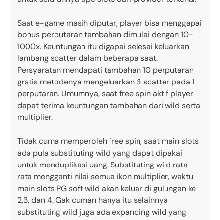
Saat e-game masih diputar, player bisa menggapai
bonus perputaran tambahan dimulai dengan 10-
1000x. Keuntungan itu digapai selesai keluarkan
lambang scatter dalam beberapa saat.
Persyaratan mendapati tambahan 10 perputaran
gratis metodenya mengeluarkan 3 scatter pada 1
perputaran. Umumnya, saat free spin aktif player
dapat terima keuntungan tambahan dari wild serta
multiplier.
Tidak cuma memperoleh free spin, saat main slots
ada pula substituting wild yang dapat dipakai
untuk menduplikasi uang. Substituting wild rata-
rata mengganti nilai semua ikon multiplier, waktu
main slots PG soft wild akan keluar di gulungan ke
2,3, dan 4. Gak cuman hanya itu selainnya
substituting wild juga ada expanding wild yang