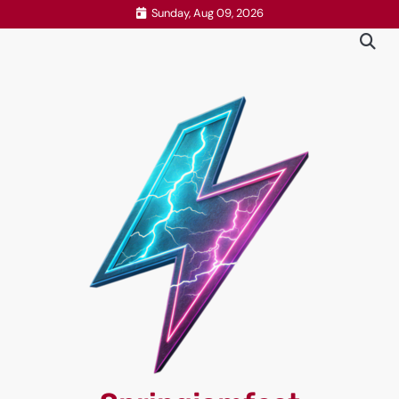
Skip
Sunday, Aug 09, 2026
to
content