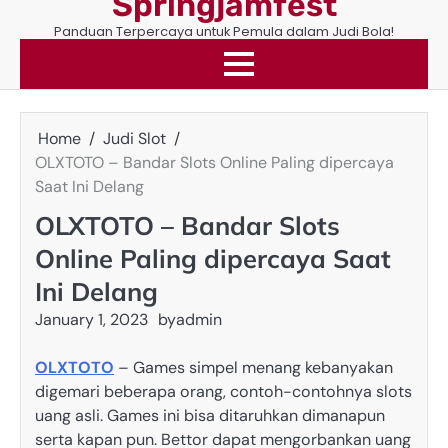
Springjamfest
Panduan Terpercaya untuk Pemula dalam Judi Bola!
Home
Judi Slot
OLXTOTO – Bandar Slots Online Paling dipercaya
Saat Ini Delang
OLXTOTO – Bandar Slots
Online Paling dipercaya Saat
Ini Delang
January 1, 2023
by
admin
OLXTOTO
– Games simpel menang kebanyakan
digemari beberapa orang, contoh-contohnya slots
uang asli. Games ini bisa ditaruhkan dimanapun
serta kapan pun. Bettor dapat mengorbankan uang