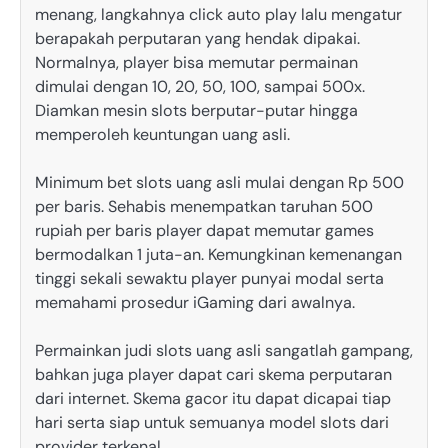
menang, langkahnya click auto play lalu mengatur
berapakah perputaran yang hendak dipakai.
Normalnya, player bisa memutar permainan
dimulai dengan 10, 20, 50, 100, sampai 500x.
Diamkan mesin slots berputar-putar hingga
memperoleh keuntungan uang asli.
Minimum bet slots uang asli mulai dengan Rp 500
per baris. Sehabis menempatkan taruhan 500
rupiah per baris player dapat memutar games
bermodalkan 1 juta-an. Kemungkinan kemenangan
tinggi sekali sewaktu player punyai modal serta
memahami prosedur iGaming dari awalnya.
Permainkan judi slots uang asli sangatlah gampang,
bahkan juga player dapat cari skema perputaran
dari internet. Skema gacor itu dapat dicapai tiap
hari serta siap untuk semuanya model slots dari
provider terkenal.