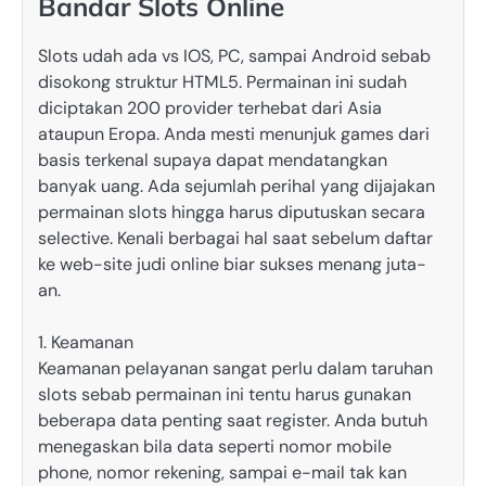
Bandar Slots Online
Slots udah ada vs IOS, PC, sampai Android sebab
disokong struktur HTML5. Permainan ini sudah
diciptakan 200 provider terhebat dari Asia
ataupun Eropa. Anda mesti menunjuk games dari
basis terkenal supaya dapat mendatangkan
banyak uang. Ada sejumlah perihal yang dijajakan
permainan slots hingga harus diputuskan secara
selective. Kenali berbagai hal saat sebelum daftar
ke web-site judi online biar sukses menang juta-
an.
1. Keamanan
Keamanan pelayanan sangat perlu dalam taruhan
slots sebab permainan ini tentu harus gunakan
beberapa data penting saat register. Anda butuh
menegaskan bila data seperti nomor mobile
phone, nomor rekening, sampai e-mail tak kan