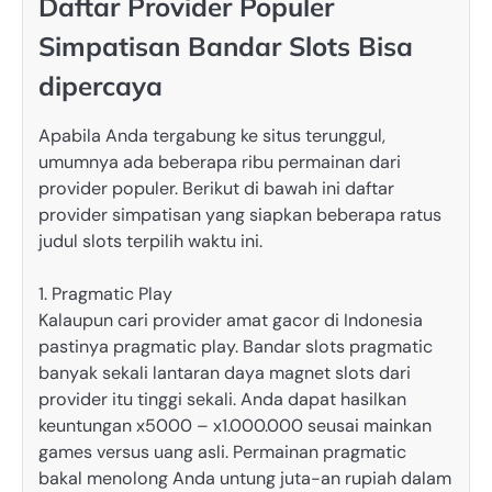
Daftar Provider Populer
Simpatisan Bandar Slots Bisa
dipercaya
Apabila Anda tergabung ke situs terunggul,
umumnya ada beberapa ribu permainan dari
provider populer. Berikut di bawah ini daftar
provider simpatisan yang siapkan beberapa ratus
judul slots terpilih waktu ini.
1. Pragmatic Play
Kalaupun cari provider amat gacor di Indonesia
pastinya pragmatic play. Bandar slots pragmatic
banyak sekali lantaran daya magnet slots dari
provider itu tinggi sekali. Anda dapat hasilkan
keuntungan x5000 – x1.000.000 seusai mainkan
games versus uang asli. Permainan pragmatic
bakal menolong Anda untung juta-an rupiah dalam