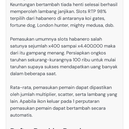
Keuntungan bertambah tiada henti selesai berhasil
memperoleh lambang janjikan. Slots RTP 98%
terpilih dari habanero di antaranya koi gates,
fortune dog, London hunter, mighty medusa, dsb.
Pemasukan umumnya slots habanero salah
satunya sejumlah x400 sampai x4.400.000 maka
dari itu gampang menang. Persiapkan ongkos
taruhan sekurang-kurangnya 100 ribu untuk mulai
taruhan supaya sukses mendapatkan uang banyak
dalam beberapa saat.
Rata-rata, pemasukan pemain dapat dipastikan
oleh jumlah multiplier, scatter, serta lambang yang
lain. Apabila ikon keluar pada 1 perputaran
pemasukan pemain dapat bertambah secara
automatis.