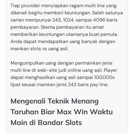
Tiap provider menyiapkan ragam multi line yang
dikenali begitu memberi keuntungan. Salah satunya
varian mempunyai 243, 1024, sampai 4096 baris
pembayaran. Skema pembayaran itu amat
memberikan keuntungan utamanya buat pemula.
Anda dapat mendapatkan uang banyak dengan
mainkan slots vs uang asli.
Mengumpulkan uang dengan permainkan jenis
multi line di web-site judi online uang asli. Player
dapat menghasilkan uang asli sampai 100.000x
lipat seusai mainkan jenis 243 baris pay line.
Mengenali Teknik Menang
Taruhan Biar Max Win Waktu
Main di Bandar Slots