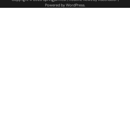
Powered by
WordPress
.