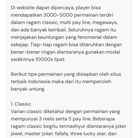
Di website dapat dipercaya, player bisa
mendapatkan 3000-5000 permainan terdiri
dalam ragam classic, multi pay line, megaways,
dan ada banyak kembali. Seluruhnya ragam itu
menjajakan keuntungan yang fenomenal dalam
sekejap. Tiap-tiap ragam bisa ditaruhkan dengan
benar-benar ringan diantaranya gunakan modal
sedikitnya 10000x lipat.
Berikut tipe permainan yang disiapkan oleh situs
terbaik Indonesia maka dari itu memperoleh
banyak untung.
1. Classic
Varian classic diketahui dengan permainan yang
mempunyai 3 reels serta 5 pay line. Beberapa
ragam classic begitu termashyur diantaranya joker
jewel, master joker, fafafa, three lucky star, dan