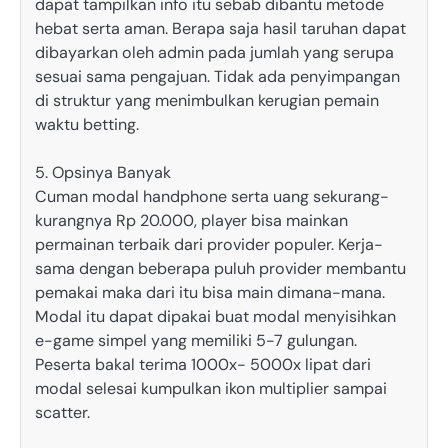
dapat tampilkan info itu sebab dibantu metode
hebat serta aman. Berapa saja hasil taruhan dapat
dibayarkan oleh admin pada jumlah yang serupa
sesuai sama pengajuan. Tidak ada penyimpangan
di struktur yang menimbulkan kerugian pemain
waktu betting.
5. Opsinya Banyak
Cuman modal handphone serta uang sekurang-
kurangnya Rp 20.000, player bisa mainkan
permainan terbaik dari provider populer. Kerja-
sama dengan beberapa puluh provider membantu
pemakai maka dari itu bisa main dimana-mana.
Modal itu dapat dipakai buat modal menyisihkan
e-game simpel yang memiliki 5-7 gulungan.
Peserta bakal terima 1000x- 5000x lipat dari
modal selesai kumpulkan ikon multiplier sampai
scatter.