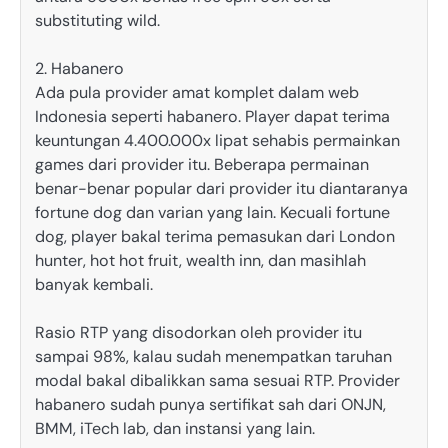
substituting wild.
2. Habanero
Ada pula provider amat komplet dalam web
Indonesia seperti habanero. Player dapat terima
keuntungan 4.400.000x lipat sehabis permainkan
games dari provider itu. Beberapa permainan
benar-benar popular dari provider itu diantaranya
fortune dog dan varian yang lain. Kecuali fortune
dog, player bakal terima pemasukan dari London
hunter, hot hot fruit, wealth inn, dan masihlah
banyak kembali.
Rasio RTP yang disodorkan oleh provider itu
sampai 98%, kalau sudah menempatkan taruhan
modal bakal dibalikkan sama sesuai RTP. Provider
habanero sudah punya sertifikat sah dari ONJN,
BMM, iTech lab, dan instansi yang lain.