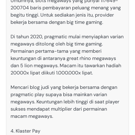
Umumnya, slots megaways yang punyai 117649-
200704 baris pembayaran peluang menang yang
begitu tinggi. Untuk sediakan jenis itu, provider
bekerja bersama dengan big time gaming.
Di tahun 2020, pragmatic mulai menyiapkan varian
megaways ditolong oleh big time gaming.
Permainan pertama-tama yang memberi
keuntungan di antaranya great rhino megaways
dan 5 lion megaways. Macam itu tawarkan hadiah
20000x lipat diikuti 1.000.000x lipat.
Mencari blog judi yang bekerja bersama dengan
pragmatic play supaya bisa mainkan varian
megaways. Keuntungan lebih tinggi di saat player
sukses mendapat multiplier dari permainan
macam megaways.
4. Klaster Pay