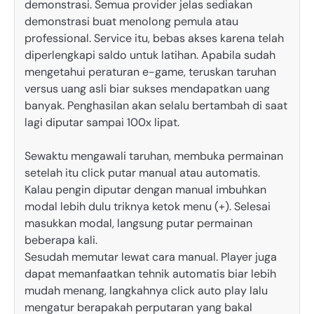
demonstrasi. Semua provider jelas sediakan
demonstrasi buat menolong pemula atau
professional. Service itu, bebas akses karena telah
diperlengkapi saldo untuk latihan. Apabila sudah
mengetahui peraturan e-game, teruskan taruhan
versus uang asli biar sukses mendapatkan uang
banyak. Penghasilan akan selalu bertambah di saat
lagi diputar sampai 100x lipat.
Sewaktu mengawali taruhan, membuka permainan
setelah itu click putar manual atau automatis.
Kalau pengin diputar dengan manual imbuhkan
modal lebih dulu triknya ketok menu (+). Selesai
masukkan modal, langsung putar permainan
beberapa kali.
Sesudah memutar lewat cara manual. Player juga
dapat memanfaatkan tehnik automatis biar lebih
mudah menang, langkahnya click auto play lalu
mengatur berapakah perputaran yang bakal