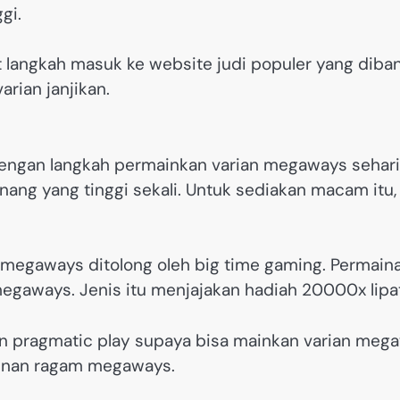
gi.
t langkah masuk ke website judi populer yang diba
rian janjikan.
dengan langkah permainkan varian megaways sehari-
ng yang tinggi sekali. Untuk sediakan macam itu
 megaways ditolong oleh big time gaming. Permaina
egaways. Jenis itu menjajakan hadiah 20000x lipat 
n pragmatic play supaya bisa mainkan varian mega
ainan ragam megaways.