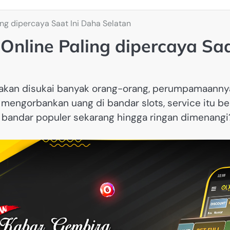
ng dipercaya Saat Ini Daha Selatan
nline Paling dipercaya Saa
an disukai banyak orang-orang, perumpamaannya s
engorbankan uang di bandar slots, service itu be
 bandar populer sekarang hingga ringan dimenangi