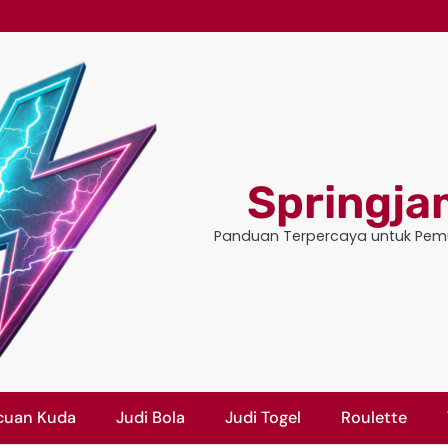
Springja
Panduan Terpercaya untuk Pemu
cuan Kuda
Judi Bola
Judi Togel
Roulette