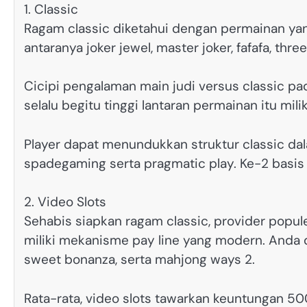
1. Classic
Ragam classic diketahui dengan permainan yan
antaranya joker jewel, master joker, fafafa, thr
Cicipi pengalaman main judi versus classic p
selalu begitu tinggi lantaran permainan itu miliki
Player dapat menundukkan struktur classic da
spadegaming serta pragmatic play. Ke-2 basis 
2. Video Slots
Sehabis siapkan ragam classic, provider popu
miliki mekanisme pay line yang modern. Anda 
sweet bonanza, serta mahjong ways 2.
Rata-rata, video slots tawarkan keuntungan 500