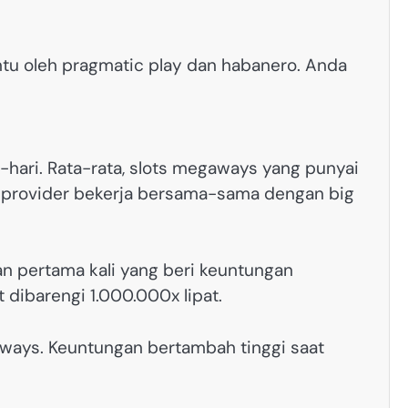
ntu oleh pragmatic play dan habanero. Anda
hari. Rata-rata, slots megaways yang punyai
, provider bekerja bersama-sama dengan big
n pertama kali yang beri keuntungan
dibarengi 1.000.000x lipat.
ways. Keuntungan bertambah tinggi saat