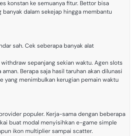
es konstan ke semuanya fitur. Bettor bisa
ng banyak dalam sekejap hingga membantu
ndar sah. Cek seberapa banyak alat
s withdraw sepanjang sekian waktu. Agen slots
aman. Berapa saja hasil taruhan akan dilunasi
de yang menimbulkan kerugian pemain waktu
 provider populer. Kerja-sama dengan beberapa
pakai buat modal menyisihkan e-game simple
un ikon multiplier sampai scatter.