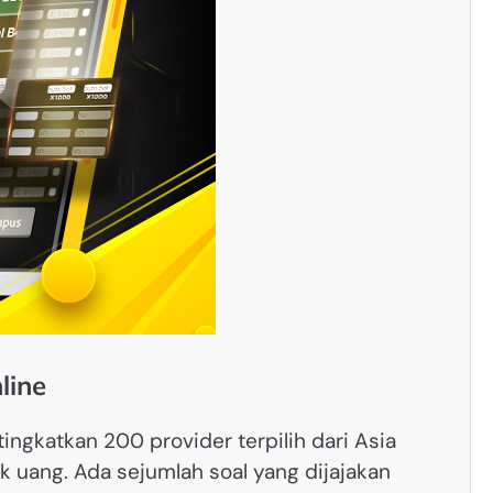
line
ingkatkan 200 provider terpilih dari Asia
uang. Ada sejumlah soal yang dijajakan