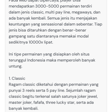
Pada web dapat dipercaya, player bisa
mendapatkan 3000-5000 permainan terdiri
dalam jenis classic, multi pay line, megaways, dan
ada banyak kembali. Semua jenis itu menjajakan
keuntungan yang sensasional dalam sebentar. Tiap
jenis bisa ditaruhkan dengan benar-benar
gampang satu diantaranya memakai modal
sedikitnya 10000x lipat.
Ini tipe permainan yang disiapkan oleh situs
terunggul Indonesia maka memperoleh banyak
untung.
1. Classic
Ragam classic diketahui dengan permainan yang
punyai 3 reels serta 5 pay line. Sejumlah ragam
classic begitu terkenal salah satunya joker jewel,
master joker, fafafa, three lucky star, serta ada
banyak kembali.