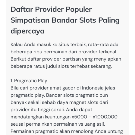
Daftar Provider Populer
Simpatisan Bandar Slots Paling
dipercaya
Kalau Anda masuk ke situs terbaik, rata-rata ada
beberapa ribu permainan dari provider terkenal.
Berikut daftar provider partisan yang menyiapkan
beberapa ratus judul slots terhebat sekarang.
1. Pragmatic Play
Bila cari provider amat gacor di Indonesia jelas
pragmatic play. Bandar slots pragmatic pun
banyak sekali sebab daya magnet slots dari
provider itu tinggi sekali. Anda dapat
mendatangkan keuntungan x5000 – x1.000.000
seusai permainkan permainan vs uang asli.
Permainan pragmatic akan menolong Anda untung