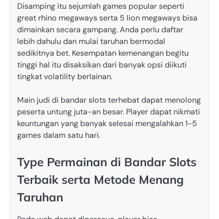
Disamping itu sejumlah games popular seperti
great rhino megaways serta 5 lion megaways bisa
dimainkan secara gampang. Anda perlu daftar
lebih dahulu dan mulai taruhan bermodal
sedikitnya bet. Kesempatan kemenangan begitu
tinggi hal itu disaksikan dari banyak opsi diikuti
tingkat volatility berlainan.
Main judi di bandar slots terhebat dapat menolong
peserta untung juta-an besar. Player dapat nikmati
keuntungan yang banyak selesai mengalahkan 1-5
games dalam satu hari.
Type Permainan di Bandar Slots
Terbaik serta Metode Menang
Taruhan