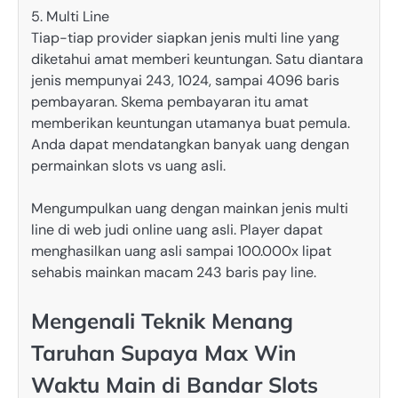
5. Multi Line
Tiap-tiap provider siapkan jenis multi line yang
diketahui amat memberi keuntungan. Satu diantara
jenis mempunyai 243, 1024, sampai 4096 baris
pembayaran. Skema pembayaran itu amat
memberikan keuntungan utamanya buat pemula.
Anda dapat mendatangkan banyak uang dengan
permainkan slots vs uang asli.
Mengumpulkan uang dengan mainkan jenis multi
line di web judi online uang asli. Player dapat
menghasilkan uang asli sampai 100.000x lipat
sehabis mainkan macam 243 baris pay line.
Mengenali Teknik Menang
Taruhan Supaya Max Win
Waktu Main di Bandar Slots