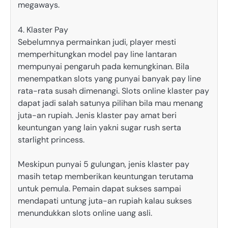
megaways.
4. Klaster Pay
Sebelumnya permainkan judi, player mesti
memperhitungkan model pay line lantaran
mempunyai pengaruh pada kemungkinan. Bila
menempatkan slots yang punyai banyak pay line
rata-rata susah dimenangi. Slots online klaster pay
dapat jadi salah satunya pilihan bila mau menang
juta-an rupiah. Jenis klaster pay amat beri
keuntungan yang lain yakni sugar rush serta
starlight princess.
Meskipun punyai 5 gulungan, jenis klaster pay
masih tetap memberikan keuntungan terutama
untuk pemula. Pemain dapat sukses sampai
mendapati untung juta-an rupiah kalau sukses
menundukkan slots online uang asli.