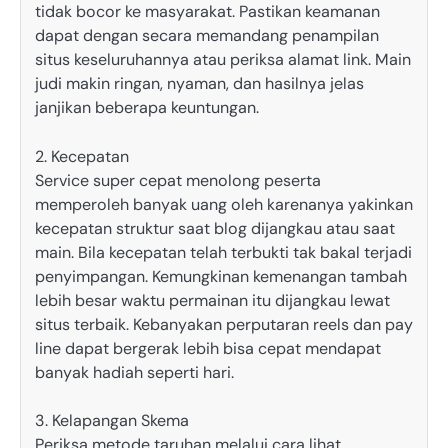
tidak bocor ke masyarakat. Pastikan keamanan
dapat dengan secara memandang penampilan
situs keseluruhannya atau periksa alamat link. Main
judi makin ringan, nyaman, dan hasilnya jelas
janjikan beberapa keuntungan.
2. Kecepatan
Service super cepat menolong peserta
memperoleh banyak uang oleh karenanya yakinkan
kecepatan struktur saat blog dijangkau atau saat
main. Bila kecepatan telah terbukti tak bakal terjadi
penyimpangan. Kemungkinan kemenangan tambah
lebih besar waktu permainan itu dijangkau lewat
situs terbaik. Kebanyakan perputaran reels dan pay
line dapat bergerak lebih bisa cepat mendapat
banyak hadiah seperti hari.
3. Kelapangan Skema
Periksa metode taruhan melalui cara lihat