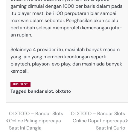
gaming dimulai dengan 1000 per baris dalam pada
itu player mesti beli 100 perputaran biar sampai
max win dalam sebentar. Penghasilan akan selalu
bertambah selesai memperoleh kemenangan juta-
an rupiah.
Selainnya 4 provider itu, masihlah banyak macam
yang lain yang memberi keuntungan seperti
playtech, playson, evo play, dan masih ada banyak
kembali.
JUDI SLOT
Tagged
bandar slot
,
olxtoto
OLXTOTO – Bandar Slots
OLXTOTO – Bandar Slots
Post
Online Paling dipercaya
Online Dapat dipercaya
navigation
Saat Ini Dangia
Saat Ini Curio