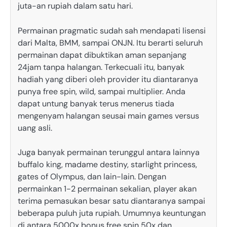
juta-an rupiah dalam satu hari.
Permainan pragmatic sudah sah mendapati lisensi
dari Malta, BMM, sampai ONJN. Itu berarti seluruh
permainan dapat dibuktikan aman sepanjang
24jam tanpa halangan. Terkecuali itu, banyak
hadiah yang diberi oleh provider itu diantaranya
punya free spin, wild, sampai multiplier. Anda
dapat untung banyak terus menerus tiada
mengenyam halangan seusai main games versus
uang asli.
Juga banyak permainan terunggul antara lainnya
buffalo king, madame destiny, starlight princess,
gates of Olympus, dan lain-lain. Dengan
permainkan 1-2 permainan sekalian, player akan
terima pemasukan besar satu diantaranya sampai
beberapa puluh juta rupiah. Umumnya keuntungan
di antara 5000x bonus free spin 50x dan