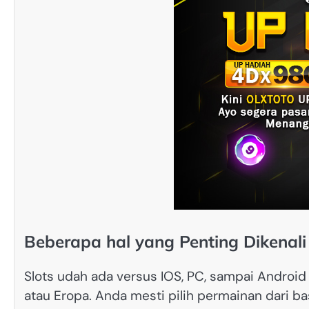
Beberapa hal yang Penting Dikenali
Slots udah ada versus IOS, PC, sampai Android
atau Eropa. Anda mesti pilih permainan dari b