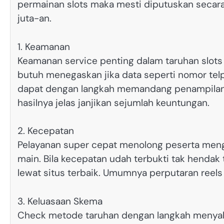
permainan slots maka mesti diputuskan secara 
juta-an.
1. Keamanan
Keamanan service penting dalam taruhan slots
butuh menegaskan jika data seperti nomor telp
dapat dengan langkah memandang penampilan si
hasilnya jelas janjikan sejumlah keuntungan.
2. Kecepatan
Pelayanan super cepat menolong peserta mengh
main. Bila kecepatan udah terbukti tak henda
lewat situs terbaik. Umumnya perputaran reels 
3. Keluasaan Skema
Check metode taruhan dengan langkah menyaksi