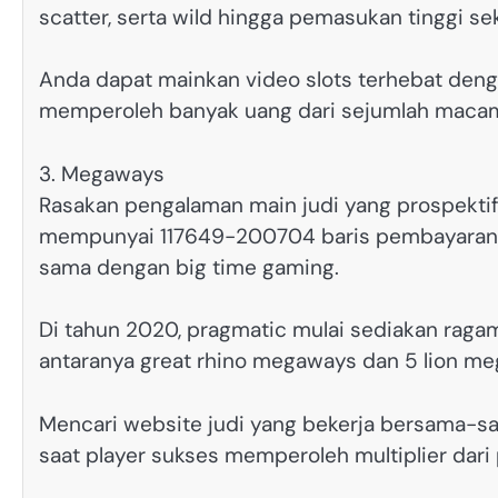
scatter, serta wild hingga pemasukan tinggi sek
Anda dapat mainkan video slots terhebat deng
memperoleh banyak uang dari sejumlah macam 
3. Megaways
Rasakan pengalaman main judi yang prospekti
mempunyai 117649-200704 baris pembayaran p
sama dengan big time gaming.
Di tahun 2020, pragmatic mulai sediakan raga
antaranya great rhino megaways dan 5 lion me
Mencari website judi yang bekerja bersama-s
saat player sukses memperoleh multiplier dar