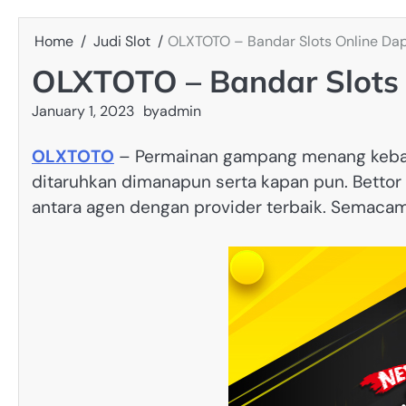
Home
Judi Slot
OLXTOTO – Bandar Slots Online Dap
OLXTOTO – Bandar Slots 
January 1, 2023
by
admin
OLXTOTO
– Permainan gampang menang kebany
ditaruhkan dimanapun serta kapan pun. Bettor
antara agen dengan provider terbaik. Semacam 