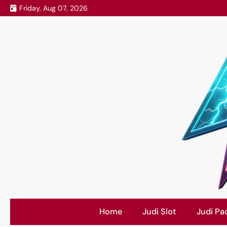
Skip
Friday, Aug 07, 2026
to
content
Home
Judi Slot
Judi Pa