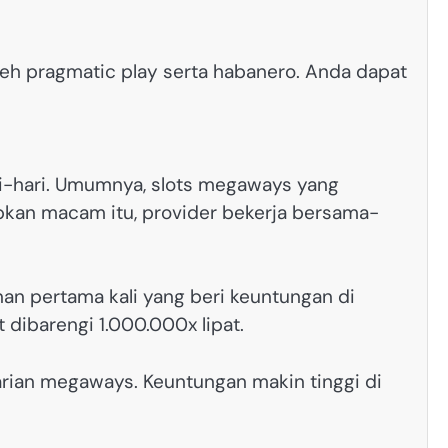
eh pragmatic play serta habanero. Anda dapat
i-hari. Umumnya, slots megaways yang
kan macam itu, provider bekerja bersama-
an pertama kali yang beri keuntungan di
dibarengi 1.000.000x lipat.
rian megaways. Keuntungan makin tinggi di