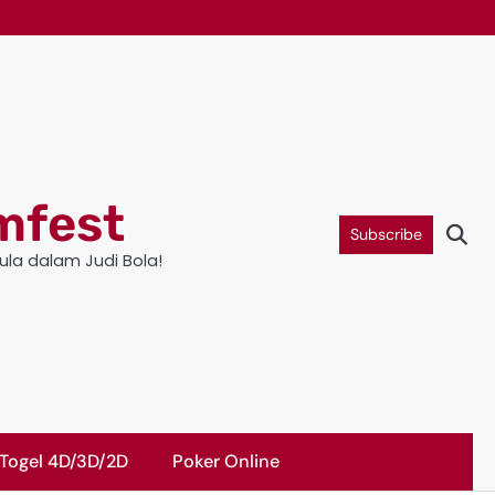
mfest
Subscribe
la dalam Judi Bola!
Togel 4D/3D/2D
Poker Online