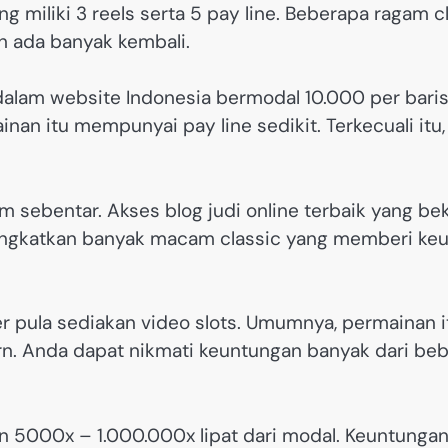
 miliki 3 reels serta 5 pay line. Beberapa ragam c
sih ada banyak kembali.
dalam website Indonesia bermodal 10.000 per baris
an itu mempunyai pay line sedikit. Terkecuali itu, t
lam sebentar. Akses blog judi online terbaik yang
ningkatkan banyak macam classic yang memberi ke
er pula sediakan video slots. Umumnya, permainan
rn. Anda dapat nikmati keuntungan banyak dari beb
 5000x – 1.000.000x lipat dari modal. Keuntungan 