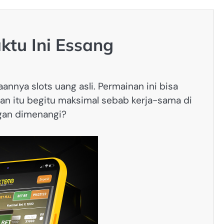
tu Ini Essang
ya slots uang asli. Permainan ini bisa
an itu begitu maksimal sebab kerja-sama di
ngan dimenangi?