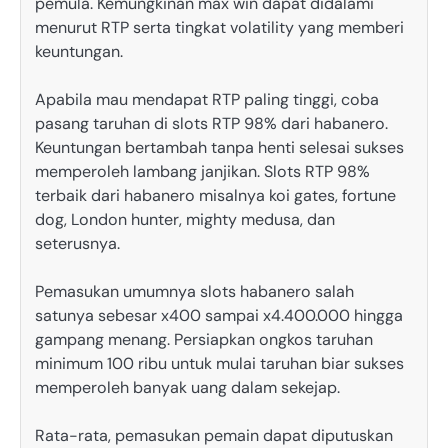
pemula. Kemungkinan max win dapat didalami
menurut RTP serta tingkat volatility yang memberi
keuntungan.
Apabila mau mendapat RTP paling tinggi, coba
pasang taruhan di slots RTP 98% dari habanero.
Keuntungan bertambah tanpa henti selesai sukses
memperoleh lambang janjikan. Slots RTP 98%
terbaik dari habanero misalnya koi gates, fortune
dog, London hunter, mighty medusa, dan
seterusnya.
Pemasukan umumnya slots habanero salah
satunya sebesar x400 sampai x4.400.000 hingga
gampang menang. Persiapkan ongkos taruhan
minimum 100 ribu untuk mulai taruhan biar sukses
memperoleh banyak uang dalam sekejap.
Rata-rata, pemasukan pemain dapat diputuskan