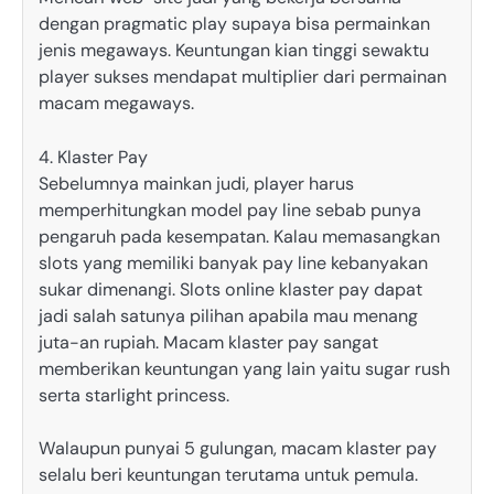
dengan pragmatic play supaya bisa permainkan
jenis megaways. Keuntungan kian tinggi sewaktu
player sukses mendapat multiplier dari permainan
macam megaways.
4. Klaster Pay
Sebelumnya mainkan judi, player harus
memperhitungkan model pay line sebab punya
pengaruh pada kesempatan. Kalau memasangkan
slots yang memiliki banyak pay line kebanyakan
sukar dimenangi. Slots online klaster pay dapat
jadi salah satunya pilihan apabila mau menang
juta-an rupiah. Macam klaster pay sangat
memberikan keuntungan yang lain yaitu sugar rush
serta starlight princess.
Walaupun punyai 5 gulungan, macam klaster pay
selalu beri keuntungan terutama untuk pemula.