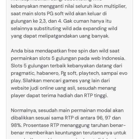
kebanyakan mengganti nilai seluruh ikon multiplier,
saat main slots PG soft wild akan keluar di
gulungan ke 2,3, dan 4. Gak cuman hanya itu
selainnya substituting wild ada expanding wild
yang dapat melipatgandakan uang banyak.
Anda bisa mendapatkan free spin dan wild saat
permainkan slots 5 gulungan pada web Indonesia.
Slots 5 gulungan terbaik kebanyakan datang dari
pragmatic, habanero, Pg soft, playtech, sampai evo
play. Silahkan mencari games yang lain dari
website judi online uang asli, sesudah menang
player dapat terima hadiah dan RTP tinggi.
Normalnya, sesudah main permainan modal akan
dibalikkan sesuai sama RTP di antara 96, 97 dan
98%. Prosentase RTP menanggung taruhan benar-
benar memberikan keuntungan terutamanya untuk