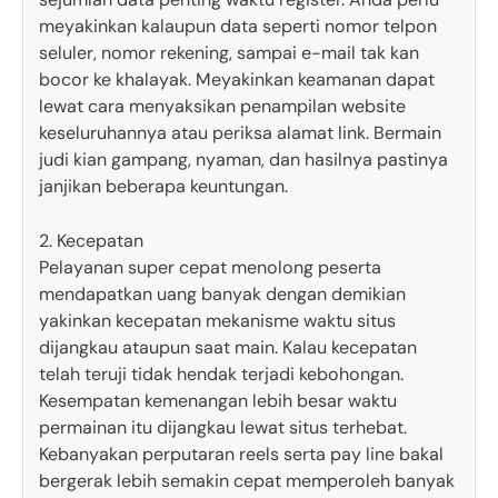
meyakinkan kalaupun data seperti nomor telpon
seluler, nomor rekening, sampai e-mail tak kan
bocor ke khalayak. Meyakinkan keamanan dapat
lewat cara menyaksikan penampilan website
keseluruhannya atau periksa alamat link. Bermain
judi kian gampang, nyaman, dan hasilnya pastinya
janjikan beberapa keuntungan.
2. Kecepatan
Pelayanan super cepat menolong peserta
mendapatkan uang banyak dengan demikian
yakinkan kecepatan mekanisme waktu situs
dijangkau ataupun saat main. Kalau kecepatan
telah teruji tidak hendak terjadi kebohongan.
Kesempatan kemenangan lebih besar waktu
permainan itu dijangkau lewat situs terhebat.
Kebanyakan perputaran reels serta pay line bakal
bergerak lebih semakin cepat memperoleh banyak