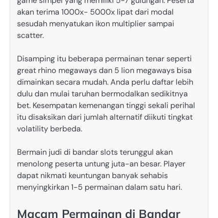
game simpel yang memiliki 5-7 gulungan. Peserta
akan terima 1000x- 5000x lipat dari modal
sesudah menyatukan ikon multiplier sampai
scatter.
Disamping itu beberapa permainan tenar seperti
great rhino megaways dan 5 lion megaways bisa
dimainkan secara mudah. Anda perlu daftar lebih
dulu dan mulai taruhan bermodalkan sedikitnya
bet. Kesempatan kemenangan tinggi sekali perihal
itu disaksikan dari jumlah alternatif diikuti tingkat
volatility berbeda.
Bermain judi di bandar slots terunggul akan
menolong peserta untung juta-an besar. Player
dapat nikmati keuntungan banyak sehabis
menyingkirkan 1-5 permainan dalam satu hari.
Macam Permainan di Bandar