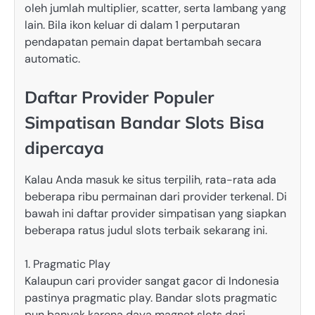
oleh jumlah multiplier, scatter, serta lambang yang
lain. Bila ikon keluar di dalam 1 perputaran
pendapatan pemain dapat bertambah secara
automatic.
Daftar Provider Populer
Simpatisan Bandar Slots Bisa
dipercaya
Kalau Anda masuk ke situs terpilih, rata-rata ada
beberapa ribu permainan dari provider terkenal. Di
bawah ini daftar provider simpatisan yang siapkan
beberapa ratus judul slots terbaik sekarang ini.
1. Pragmatic Play
Kalaupun cari provider sangat gacor di Indonesia
pastinya pragmatic play. Bandar slots pragmatic
pun banyak karena daya magnet slots dari