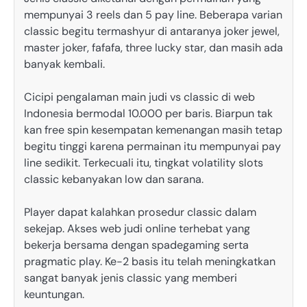
mempunyai 3 reels dan 5 pay line. Beberapa varian
classic begitu termashyur di antaranya joker jewel,
master joker, fafafa, three lucky star, dan masih ada
banyak kembali.
Cicipi pengalaman main judi vs classic di web
Indonesia bermodal 10.000 per baris. Biarpun tak
kan free spin kesempatan kemenangan masih tetap
begitu tinggi karena permainan itu mempunyai pay
line sedikit. Terkecuali itu, tingkat volatility slots
classic kebanyakan low dan sarana.
Player dapat kalahkan prosedur classic dalam
sekejap. Akses web judi online terhebat yang
bekerja bersama dengan spadegaming serta
pragmatic play. Ke-2 basis itu telah meningkatkan
sangat banyak jenis classic yang memberi
keuntungan.