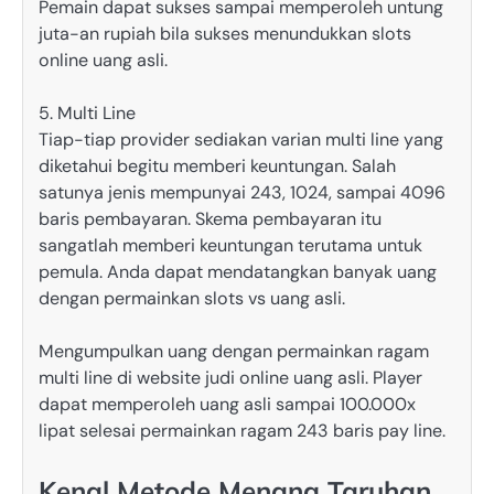
Pemain dapat sukses sampai memperoleh untung
juta-an rupiah bila sukses menundukkan slots
online uang asli.
5. Multi Line
Tiap-tiap provider sediakan varian multi line yang
diketahui begitu memberi keuntungan. Salah
satunya jenis mempunyai 243, 1024, sampai 4096
baris pembayaran. Skema pembayaran itu
sangatlah memberi keuntungan terutama untuk
pemula. Anda dapat mendatangkan banyak uang
dengan permainkan slots vs uang asli.
Mengumpulkan uang dengan permainkan ragam
multi line di website judi online uang asli. Player
dapat memperoleh uang asli sampai 100.000x
lipat selesai permainkan ragam 243 baris pay line.
Kenal Metode Menang Taruhan