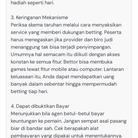
hadiah seperti hari.
3. Keringanan Mekanisme
Periksa skema taruhan melalui cara menyaksikan
service yang memberi dukungan betting. Peserta
harus menegaskan jika provider dan biro judi
menanggung tak bisa terjadi penyimpangan.
Umumnya hal semacam itu diikuti dengan akses
konstan ke semua fitur. Bettor bisa membuka
games lewat fitur mobile atau computer. Lantaran
keluasaan itu, Anda dapat mendapatkan uang
banyak dalam sebentar hingga mempermudah
betting tiap hari.
4. Dapat dibuktikan Bayar
Menunjukkan bila agen betul-betul bayar
keuntungan ke pemain. Jangan sempat asal pasang
biar di bandar sah. Cek berapakah alat
pembayaran yang dipakai untuk menentukannya.