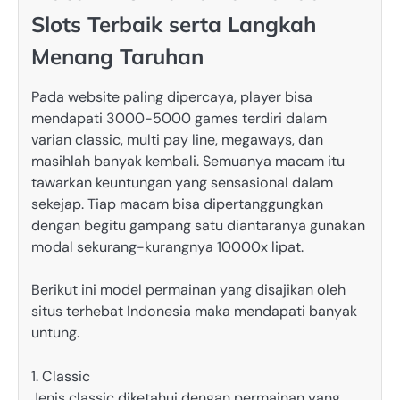
Slots Terbaik serta Langkah
Menang Taruhan
Pada website paling dipercaya, player bisa
mendapati 3000-5000 games terdiri dalam
varian classic, multi pay line, megaways, dan
masihlah banyak kembali. Semuanya macam itu
tawarkan keuntungan yang sensasional dalam
sekejap. Tiap macam bisa dipertanggungkan
dengan begitu gampang satu diantaranya gunakan
modal sekurang-kurangnya 10000x lipat.
Berikut ini model permainan yang disajikan oleh
situs terhebat Indonesia maka mendapati banyak
untung.
1. Classic
Jenis classic diketahui dengan permainan yang