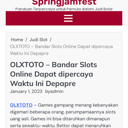
Springjamfest
Panduan Terpercaya untuk Pemula dalam Judi Bola!
Home
Judi Slot
OLXTOTO – Bandar Slots Online Dapat dipercaya
Waktu Ini Depapre
OLXTOTO – Bandar Slots
Online Dapat dipercaya
Waktu Ini Depapre
January 1, 2023
by
admin
OLXTOTO
– Games gampang menang kebanyakan
digemari beberapa orang, perumpamaannya slots
uang asli. Games ini bisa ditaruhkan dimanapun
serta sewaktu-waktu. Bettor dapat menaruhkan