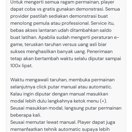
Untuk mengerti semua ragam permainan, player
dapat coba vs gratis gunakan demonstrasi. Semua
provider pastilah sediakan demonstrasi buat
menolong pemula atau professional. Service itu,
bebas akses lantaran udah ditambahkan saldo
buat latihan. Apabila sudah mengerti peraturan e-
game, teruskan taruhan versus uang asli biar
sukses menghasilkan banyak uang. Penerimaan
tetap akan bertambah waktu selalu diputar sampai
100x lipat.
Waktu mengawali taruhan, membuka permainan
selanjutnya click putar manual atau automatic.
Kalau ingin diputar dengan manual masukkan
modal lebih dulu langkahnya ketok menu (+).
Seusai masukkan modal, langsung putar permainan
beberapa kali.
Seusai memutar lewat manual. Player dapat juga
memanfaatkan tehnik automatic supaya lebih