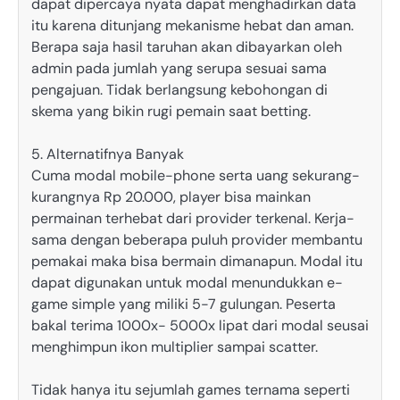
dapat dipercaya nyata dapat menghadirkan data
itu karena ditunjang mekanisme hebat dan aman.
Berapa saja hasil taruhan akan dibayarkan oleh
admin pada jumlah yang serupa sesuai sama
pengajuan. Tidak berlangsung kebohongan di
skema yang bikin rugi pemain saat betting.
5. Alternatifnya Banyak
Cuma modal mobile-phone serta uang sekurang-
kurangnya Rp 20.000, player bisa mainkan
permainan terhebat dari provider terkenal. Kerja-
sama dengan beberapa puluh provider membantu
pemakai maka bisa bermain dimanapun. Modal itu
dapat digunakan untuk modal menundukkan e-
game simple yang miliki 5-7 gulungan. Peserta
bakal terima 1000x- 5000x lipat dari modal seusai
menghimpun ikon multiplier sampai scatter.
Tidak hanya itu sejumlah games ternama seperti