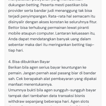
dukungan betting. Peserta mesti pastikan bila
provider serta bandar judi menanggung tak bisa
terjadi penyimpangan. Rata-rata hal semacam itu
disinyalir dengan akses konstan ke seluruhnya fitur.
Bettor bisa terhubung permainan lewat piranti
mobile ataupun computer. Lantaran keluasaan itu,
Anda dapat mendatangkan banyak uang dalam
sebentar maka dari itu meringankan betting tiap-
tiap hari.
4. Bisa dibuktikan Bayar
Berikan bila agen serius bayar keuntungan ke
pemain. Jangan pernah asal pasang biar di bandar
sah. Cek berapakah alat pembayaran yang dipakai
manfaat menentukannya.
Umumnya bukti bila agen sungguh-sungguh bayar
tampak dari tambahan data transaksi bisnis
withdraw sepanjang beberapa hari. Agen slots