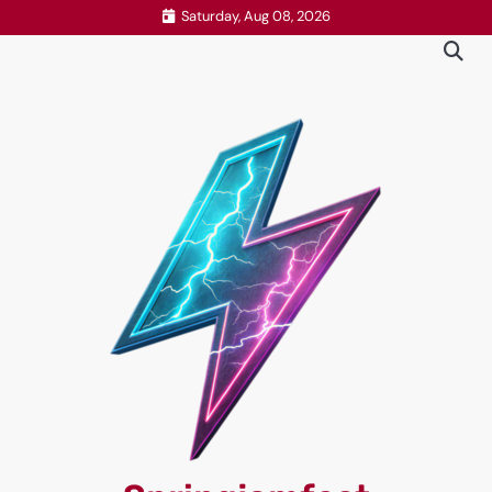
Skip
Saturday, Aug 08, 2026
to
content