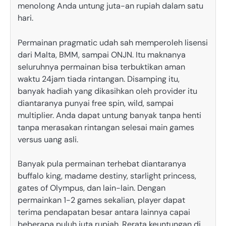
menolong Anda untung juta-an rupiah dalam satu
hari.
Permainan pragmatic udah sah memperoleh lisensi
dari Malta, BMM, sampai ONJN. Itu maknanya
seluruhnya permainan bisa terbuktikan aman
waktu 24jam tiada rintangan. Disamping itu,
banyak hadiah yang dikasihkan oleh provider itu
diantaranya punyai free spin, wild, sampai
multiplier. Anda dapat untung banyak tanpa henti
tanpa merasakan rintangan selesai main games
versus uang asli.
Banyak pula permainan terhebat diantaranya
buffalo king, madame destiny, starlight princess,
gates of Olympus, dan lain-lain. Dengan
permainkan 1-2 games sekalian, player dapat
terima pendapatan besar antara lainnya capai
beberapa puluh juta rupiah. Rerata keuntungan di