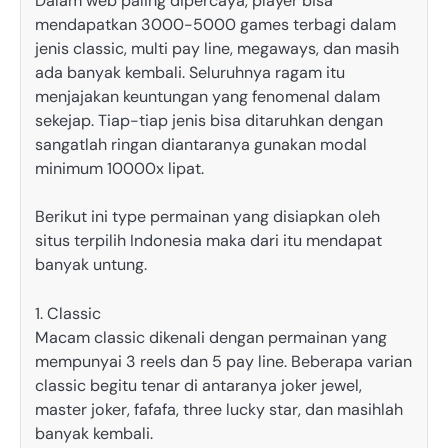
Dalam web paling dipercaya, player bisa
mendapatkan 3000-5000 games terbagi dalam
jenis classic, multi pay line, megaways, dan masih
ada banyak kembali. Seluruhnya ragam itu
menjajakan keuntungan yang fenomenal dalam
sekejap. Tiap-tiap jenis bisa ditaruhkan dengan
sangatlah ringan diantaranya gunakan modal
minimum 10000x lipat.
Berikut ini type permainan yang disiapkan oleh
situs terpilih Indonesia maka dari itu mendapat
banyak untung.
1. Classic
Macam classic dikenali dengan permainan yang
mempunyai 3 reels dan 5 pay line. Beberapa varian
classic begitu tenar di antaranya joker jewel,
master joker, fafafa, three lucky star, dan masihlah
banyak kembali.