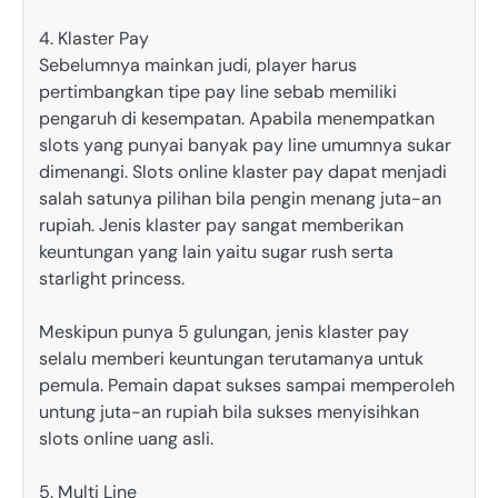
4. Klaster Pay
Sebelumnya mainkan judi, player harus
pertimbangkan tipe pay line sebab memiliki
pengaruh di kesempatan. Apabila menempatkan
slots yang punyai banyak pay line umumnya sukar
dimenangi. Slots online klaster pay dapat menjadi
salah satunya pilihan bila pengin menang juta-an
rupiah. Jenis klaster pay sangat memberikan
keuntungan yang lain yaitu sugar rush serta
starlight princess.
Meskipun punya 5 gulungan, jenis klaster pay
selalu memberi keuntungan terutamanya untuk
pemula. Pemain dapat sukses sampai memperoleh
untung juta-an rupiah bila sukses menyisihkan
slots online uang asli.
5. Multi Line