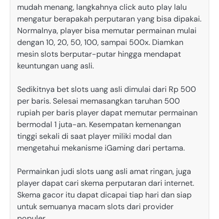
mudah menang, langkahnya click auto play lalu
mengatur berapakah perputaran yang bisa dipakai.
Normalnya, player bisa memutar permainan mulai
dengan 10, 20, 50, 100, sampai 500x. Diamkan
mesin slots berputar-putar hingga mendapat
keuntungan uang asli.
Sedikitnya bet slots uang asli dimulai dari Rp 500
per baris. Selesai memasangkan taruhan 500
rupiah per baris player dapat memutar permainan
bermodal 1 juta-an. Kesempatan kemenangan
tinggi sekali di saat player miliki modal dan
mengetahui mekanisme iGaming dari pertama.
Permainkan judi slots uang asli amat ringan, juga
player dapat cari skema perputaran dari internet.
Skema gacor itu dapat dicapai tiap hari dan siap
untuk semuanya macam slots dari provider
populer.