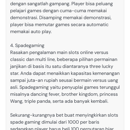
dengan sangatlah gampang. Player bisa peluang
pelajari games dengan cuma-cuma memakai
demonstrasi. Disamping memakai demonstrasi,
player bisa memutar games secara automatic
memakai auto play.
4. Spadegaming
Rasakan pengalaman main slots online versus
classic dan multi line, beberapa pilihan permainan
janjikan di basis itu satu diantaranya three lucky
star. Anda dapat menaikkan kapasitas kemenangan
sampai juta-an rupiah seusai bermain versus uang
asli. Spadegaming yaitu penyuplai games terunggul
misalnya dancing fever, brother kingdom, princess
Wang, triple panda, serta ada banyak kembali.
Sekurang-kurangnya bet buat menyingkirkan slots
spade gaming dimulai dari 1000 per baris
sedangkan player harus beli 100 perputaran biar