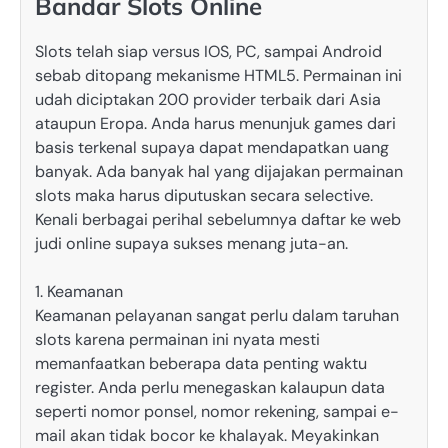
Bandar Slots Online
Slots telah siap versus IOS, PC, sampai Android
sebab ditopang mekanisme HTML5. Permainan ini
udah diciptakan 200 provider terbaik dari Asia
ataupun Eropa. Anda harus menunjuk games dari
basis terkenal supaya dapat mendapatkan uang
banyak. Ada banyak hal yang dijajakan permainan
slots maka harus diputuskan secara selective.
Kenali berbagai perihal sebelumnya daftar ke web
judi online supaya sukses menang juta-an.
1. Keamanan
Keamanan pelayanan sangat perlu dalam taruhan
slots karena permainan ini nyata mesti
memanfaatkan beberapa data penting waktu
register. Anda perlu menegaskan kalaupun data
seperti nomor ponsel, nomor rekening, sampai e-
mail akan tidak bocor ke khalayak. Meyakinkan