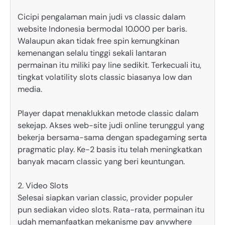
Cicipi pengalaman main judi vs classic dalam
website Indonesia bermodal 10.000 per baris.
Walaupun akan tidak free spin kemungkinan
kemenangan selalu tinggi sekali lantaran
permainan itu miliki pay line sedikit. Terkecuali itu,
tingkat volatility slots classic biasanya low dan
media.
Player dapat menaklukkan metode classic dalam
sekejap. Akses web-site judi online terunggul yang
bekerja bersama-sama dengan spadegaming serta
pragmatic play. Ke-2 basis itu telah meningkatkan
banyak macam classic yang beri keuntungan.
2. Video Slots
Selesai siapkan varian classic, provider populer
pun sediakan video slots. Rata-rata, permainan itu
udah memanfaatkan mekanisme pay anywhere