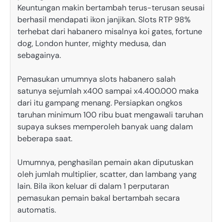
Keuntungan makin bertambah terus-terusan seusai
berhasil mendapati ikon janjikan. Slots RTP 98%
terhebat dari habanero misalnya koi gates, fortune
dog, London hunter, mighty medusa, dan
sebagainya.
Pemasukan umumnya slots habanero salah
satunya sejumlah x400 sampai x4.400.000 maka
dari itu gampang menang. Persiapkan ongkos
taruhan minimum 100 ribu buat mengawali taruhan
supaya sukses memperoleh banyak uang dalam
beberapa saat.
Umumnya, penghasilan pemain akan diputuskan
oleh jumlah multiplier, scatter, dan lambang yang
lain. Bila ikon keluar di dalam 1 perputaran
pemasukan pemain bakal bertambah secara
automatis.