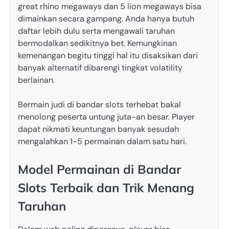
great rhino megaways dan 5 lion megaways bisa
dimainkan secara gampang. Anda hanya butuh
daftar lebih dulu serta mengawali taruhan
bermodalkan sedikitnya bet. Kemungkinan
kemenangan begitu tinggi hal itu disaksikan dari
banyak alternatif dibarengi tingkat volatility
berlainan.
Bermain judi di bandar slots terhebat bakal
menolong peserta untung juta-an besar. Player
dapat nikmati keuntungan banyak sesudah
mengalahkan 1-5 permainan dalam satu hari.
Model Permainan di Bandar
Slots Terbaik dan Trik Menang
Taruhan