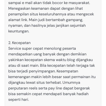
sampai e mail akan tidak bocor ke masyarakat.
Menegaskan keamanan dapat dengan lihat
penampilan situs keseluruhannya atau mengecek
alamat link. Main judi bertambah gampang,
nyaman, dan hasilnya jelas janjikan sejumlah
keuntungan.
2. Kecepatan
Service super cepat menolong peserta
mendapatkan uang banyak dengan demikian
yakinkan kecepatan skema waktu blog dijangkau
atau di saat main. Bila kecepatan telah terjaga tak
bisa terjadi penyimpangan. Kesempatan
kemenangan makin lebih besar saat permainan itu
dijangkau lewat situs terhebat. Umumnya
perputaran reels serta pay line dapat bergerak
bisa semakin cepat mendapati banyak hadiah
seperti hari.