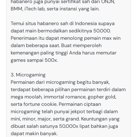
habanero juga punyai sertifikat sah dari ONJN,
BMM, iTech lab, serta instansi yang lain.
Temui situs habanero sah di Indonesia supaya
dapat main bermodalkan sedikitnya 50.000.
Penerimaan itu dapat menolong pemain max win
dalam beberapa saat. Buat memperoleh
kemenangan paling tinggi Anda harus memutar
games sampai 500x.
3. Microgaming
Permainan dari microgaming begitu banyak,
terdapat beberapa pilihan permainan terdiri dalam
mega moolah, immortal romance, gopher gold,
serta fortune cookie. Permainan ciptaan
microgaming telah punyai jekpot terbagi dalam
mini, minor, major, serta grand. Keuntungan yang
dibuat salah satunya 50.000x lipat bahkan juga
dapat makin banyak.