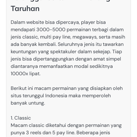
Taruhan
Dalam website bisa dipercaya, player bisa
mendapati 3000-5000 permainan terbagi dalam
jenis classic, multi pay line, megaways, serta masih
ada banyak kembali. Seluruhnya jenis itu tawarkan
keuntungan yang spektakuler dalam sekejap. Tiap
jenis bisa dipertanggungkan dengan amat simpel
diantaranya memanfaatkan modal sedikitnya
10000x lipat.
Berikut ini macam permainan yang disiapkan oleh
situs terunggul Indonesia maka memperoleh
banyak untung.
1. Classic
Macam classic diketahui dengan permainan yang
punya 3 reels dan 5 pay line. Beberapa jenis