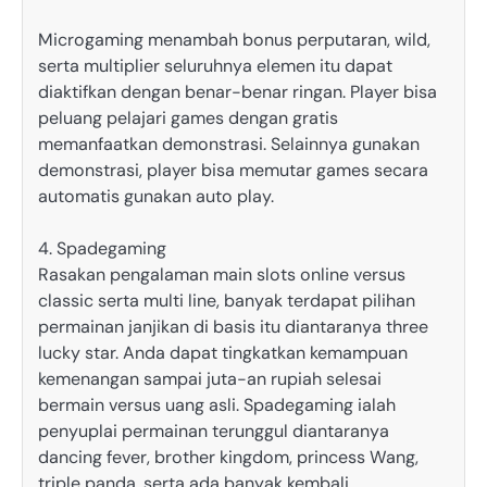
Microgaming menambah bonus perputaran, wild,
serta multiplier seluruhnya elemen itu dapat
diaktifkan dengan benar-benar ringan. Player bisa
peluang pelajari games dengan gratis
memanfaatkan demonstrasi. Selainnya gunakan
demonstrasi, player bisa memutar games secara
automatis gunakan auto play.
4. Spadegaming
Rasakan pengalaman main slots online versus
classic serta multi line, banyak terdapat pilihan
permainan janjikan di basis itu diantaranya three
lucky star. Anda dapat tingkatkan kemampuan
kemenangan sampai juta-an rupiah selesai
bermain versus uang asli. Spadegaming ialah
penyuplai permainan terunggul diantaranya
dancing fever, brother kingdom, princess Wang,
triple panda, serta ada banyak kembali.