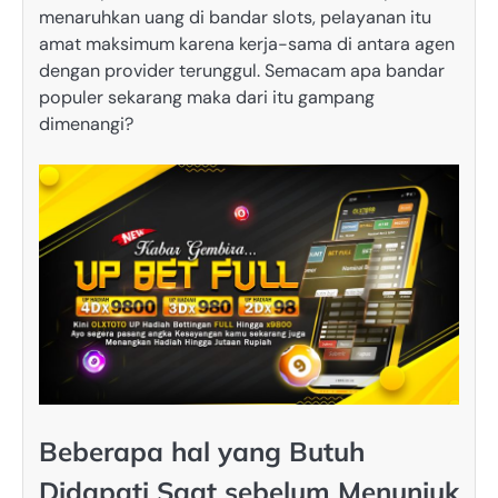
menaruhkan uang di bandar slots, pelayanan itu
amat maksimum karena kerja-sama di antara agen
dengan provider terunggul. Semacam apa bandar
populer sekarang maka dari itu gampang
dimenangi?
Beberapa hal yang Butuh
Didapati Saat sebelum Menunjuk