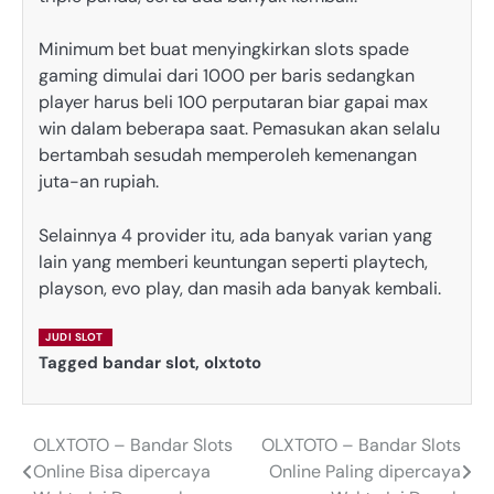
Minimum bet buat menyingkirkan slots spade
gaming dimulai dari 1000 per baris sedangkan
player harus beli 100 perputaran biar gapai max
win dalam beberapa saat. Pemasukan akan selalu
bertambah sesudah memperoleh kemenangan
juta-an rupiah.
Selainnya 4 provider itu, ada banyak varian yang
lain yang memberi keuntungan seperti playtech,
playson, evo play, dan masih ada banyak kembali.
JUDI SLOT
Tagged
bandar slot
,
olxtoto
OLXTOTO – Bandar Slots
OLXTOTO – Bandar Slots
Post
Online Bisa dipercaya
Online Paling dipercaya
navigation