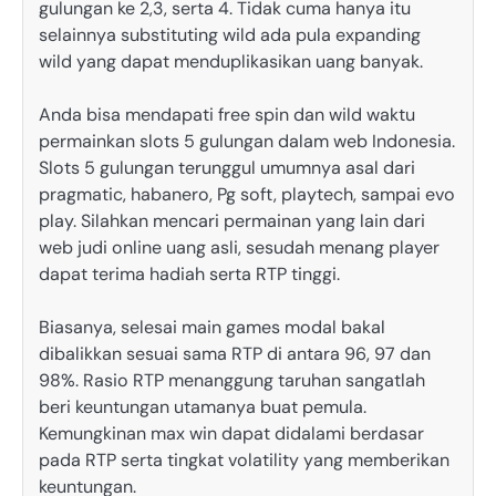
gulungan ke 2,3, serta 4. Tidak cuma hanya itu
selainnya substituting wild ada pula expanding
wild yang dapat menduplikasikan uang banyak.
Anda bisa mendapati free spin dan wild waktu
permainkan slots 5 gulungan dalam web Indonesia.
Slots 5 gulungan terunggul umumnya asal dari
pragmatic, habanero, Pg soft, playtech, sampai evo
play. Silahkan mencari permainan yang lain dari
web judi online uang asli, sesudah menang player
dapat terima hadiah serta RTP tinggi.
Biasanya, selesai main games modal bakal
dibalikkan sesuai sama RTP di antara 96, 97 dan
98%. Rasio RTP menanggung taruhan sangatlah
beri keuntungan utamanya buat pemula.
Kemungkinan max win dapat didalami berdasar
pada RTP serta tingkat volatility yang memberikan
keuntungan.