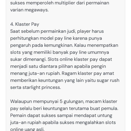
sukses memperoleh multiplier dari permainan
varian megaways.
4. Klaster Pay
Saat sebelum permainkan judi, player harus
perhitungkan model pay line karena punya
pengaruh pada kemungkinan. Kalau menempatkan
slots yang memiliki banyak pay line umumnya
sukar dimenangi. Slots online klaster pay dapat
menjadi satu diantara pilihan apabila pengin
menang juta-an rupiah. Ragam klaster pay amat
memberikan keuntungan yang lain yaitu sugar rush
serta starlight princess.
Walaupun mempunyai 5 gulungan, macam klaster
pay selalu beri keuntungan terutama buat pemula.
Pemain dapat sukses sampai mendapat untung
juta-an rupiah apabila sukses mengalahkan slots
online uang asli.