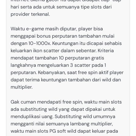
hari serta ada untuk semuanya tipe slots dari
provider terkenal.
Waktu e-game masih diputar, player bisa
menggapai bonus perputaran tambahan mulai
dengan 10-1000x. Keuntungan itu dicapai sehabis
keluarkan ikon scatter dalam sebentar. Kriteria
mendapat tambahan 10 perputaran gratis
langkahnya mengeluarkan 3 scatter pada 1
perputaran. Kebanyakan, saat free spin aktif player
dapat terima keuntungan tambahan dari wild dan
multiplier.
Gak cuman mendapati free spin, waktu main slots
ada substituting wild yang dapat dipakai untuk
menduplikasi uang. Substituting wild umumnya
mengganti nilai semuanya lambang multiplier,
waktu main slots PG soft wild dapat keluar pada