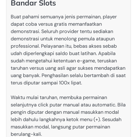
Bandar Slots
Buat pahami semuanya jenis permainan, player
dapat coba versus gratis memanfaatkan
demonstrasi. Seluruh provider tentu sediakan
demonstrasi untuk menolong pemula ataupun
professional. Pelayanan itu, bebas akses sebab
udah diperlengkapi saldo buat latihan. Apabila
sudah mengetahui ketentuan e-game, teruskan
taruhan versus uang asli agar sukses mendapatkan
uang banyak. Penghasilan selalu bertambah di saat
terus diputar sampai 100x lipat.
Waktu mulai taruhan, membuka permainan
selanjutnya click putar manual atau automatic. Bila
pengin diputar dengan manual masukkan modal
lebih dahulu langkahnya ketok menu (+). Sesudah
masukkan modal, langsung putar permainan
berulang-kali.