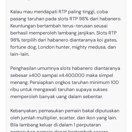
Kalau mau mendapati RTP paling tinggi, coba
pasang taruhan pada slots RTP 98% dari habanero.
Keuntungan bertambah terus-terusan seusai
berhasil memperoleh lambang janjikan. Slots RTP
98% terpilih dari habanero diantaranya koi gates,
fortune dog, London hunter, mighty medusa, dan
lain-lain.
Penghasilan umumnya slots habanero diantaranya
sebesar x400 sampai x4.400.000 maka simpel
menang. Persiapkan ongkos taruhan minimum 100
ribu untuk mengawali taruhan supaya sukses
memperoleh banyak uang dalam sebentar.
Kebanyakan, pemasukan pemain bakal diputuskan
oleh jumlah multiplier, scatter, dan ikon yang lain.
Bila lambang keluar di dalam 1 perputaran
pemasukan pemain dapat bertambah secara