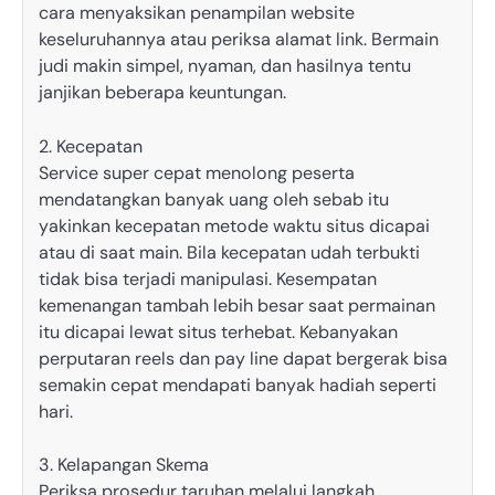
cara menyaksikan penampilan website
keseluruhannya atau periksa alamat link. Bermain
judi makin simpel, nyaman, dan hasilnya tentu
janjikan beberapa keuntungan.
2. Kecepatan
Service super cepat menolong peserta
mendatangkan banyak uang oleh sebab itu
yakinkan kecepatan metode waktu situs dicapai
atau di saat main. Bila kecepatan udah terbukti
tidak bisa terjadi manipulasi. Kesempatan
kemenangan tambah lebih besar saat permainan
itu dicapai lewat situs terhebat. Kebanyakan
perputaran reels dan pay line dapat bergerak bisa
semakin cepat mendapati banyak hadiah seperti
hari.
3. Kelapangan Skema
Periksa prosedur taruhan melalui langkah