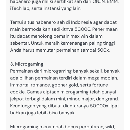
habanero juga miliki sertifikat sah dari ONJN, BMM,
iTech lab, serta instansi yang lain.
Temui situs habanero sah di Indonesia agar dapat
main bermodalkan sedikitnya 50.000. Penerimaan
itu dapat menolong pemain max win dalam
sebentar. Untuk meraih kemenangan paling tinggi
Anda harus memutar permainan sampai 500x.
3. Microgaming
Permainan dari microgaming banyak sekali, banyak
ada pilihan permainan terdiri dalam mega moolah,
immortal romance, gopher gold, serta fortune
cookie. Games ciptaan microgaming telah punyai
jekpot terbagi dalam mini, minor, major, dan grand.
Keuntungan yang dibuat diantaranya 50.000x lipat
bahkan juga lebih bisa banyak.
Microgaming menambah bonus perputaran, wild,