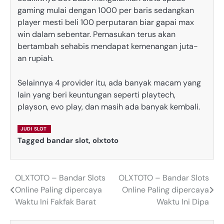
gaming mulai dengan 1000 per baris sedangkan
player mesti beli 100 perputaran biar gapai max
win dalam sebentar. Pemasukan terus akan
bertambah sehabis mendapat kemenangan juta-
an rupiah.
Selainnya 4 provider itu, ada banyak macam yang
lain yang beri keuntungan seperti playtech,
playson, evo play, dan masih ada banyak kembali.
JUDI SLOT
Tagged
bandar slot
,
olxtoto
OLXTOTO – Bandar Slots
OLXTOTO – Bandar Slots
Post
Online Paling dipercaya
Online Paling dipercaya
navigation
Waktu Ini Fakfak Barat
Waktu Ini Dipa