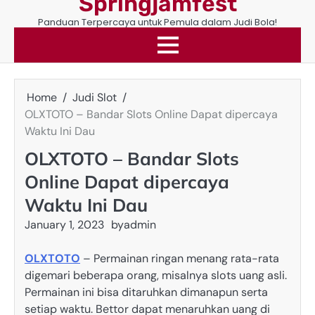
Springjamfest
Panduan Terpercaya untuk Pemula dalam Judi Bola!
Home
Judi Slot
OLXTOTO – Bandar Slots Online Dapat dipercaya
Waktu Ini Dau
OLXTOTO – Bandar Slots
Online Dapat dipercaya
Waktu Ini Dau
January 1, 2023
by
admin
OLXTOTO
– Permainan ringan menang rata-rata
digemari beberapa orang, misalnya slots uang asli.
Permainan ini bisa ditaruhkan dimanapun serta
setiap waktu. Bettor dapat menaruhkan uang di