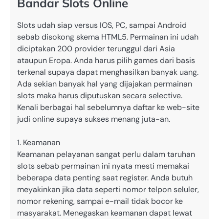
Bandar Slots Online
Slots udah siap versus IOS, PC, sampai Android
sebab disokong skema HTML5. Permainan ini udah
diciptakan 200 provider terunggul dari Asia
ataupun Eropa. Anda harus pilih games dari basis
terkenal supaya dapat menghasilkan banyak uang.
Ada sekian banyak hal yang dijajakan permainan
slots maka harus diputuskan secara selective.
Kenali berbagai hal sebelumnya daftar ke web-site
judi online supaya sukses menang juta-an.
1. Keamanan
Keamanan pelayanan sangat perlu dalam taruhan
slots sebab permainan ini nyata mesti memakai
beberapa data penting saat register. Anda butuh
meyakinkan jika data seperti nomor telpon seluler,
nomor rekening, sampai e-mail tidak bocor ke
masyarakat. Menegaskan keamanan dapat lewat