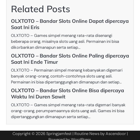
Related Posts
OLXTOTO – Bandar Slots Online Dapat dipercaya
Saat Ini Eris
OLXTOTO – Games simpel menang rata-rata disenangi
beberapa orang, misalnya slots uang asli. Permainan ini bisa
dikorbankan dimanapun serta setiap…
OLXTOTO – Bandar Slots Online Paling dipercaya
Saat Ini Ende Timur
OLXTOTO – Permainan simpel menang kebanyakan digemari
banyak orang-orang, contoh-contohnya slots uang asli.
Permainan ini bisa dipertanggungkan dimanapun dan setiap…
OLXTOTO – Bandar Slots Online Bisa dipercaya
Waktu Ini Duren Sawit
OLXTOTO – Games simpel menang rata-rata digemari banyak
orang-orang, perumpamaannya slots uang asli. Games ini bisa
dipertanggungkan dimanapun serta setiap…
Copyright © 2026
Springjamfest
| Routine News by
Ascendoor
|
Powered by
WordPress
.