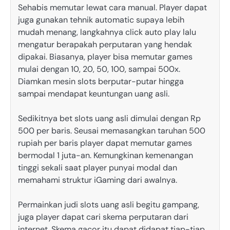
Sehabis memutar lewat cara manual. Player dapat
juga gunakan tehnik automatic supaya lebih
mudah menang, langkahnya click auto play lalu
mengatur berapakah perputaran yang hendak
dipakai. Biasanya, player bisa memutar games
mulai dengan 10, 20, 50, 100, sampai 500x.
Diamkan mesin slots berputar-putar hingga
sampai mendapat keuntungan uang asli.
Sedikitnya bet slots uang asli dimulai dengan Rp
500 per baris. Seusai memasangkan taruhan 500
rupiah per baris player dapat memutar games
bermodal 1 juta-an. Kemungkinan kemenangan
tinggi sekali saat player punyai modal dan
memahami struktur iGaming dari awalnya.
Permainkan judi slots uang asli begitu gampang,
juga player dapat cari skema perputaran dari
internet. Skema gacor itu dapat didapat tiap-tiap