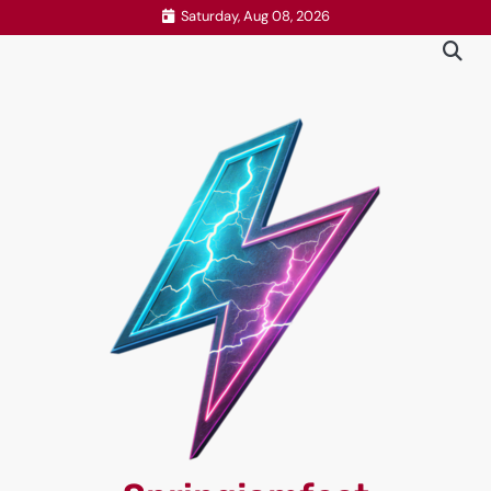
Skip
Saturday, Aug 08, 2026
to
content