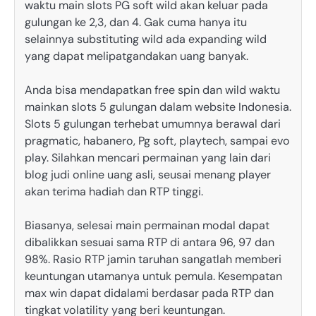
waktu main slots PG soft wild akan keluar pada
gulungan ke 2,3, dan 4. Gak cuma hanya itu
selainnya substituting wild ada expanding wild
yang dapat melipatgandakan uang banyak.
Anda bisa mendapatkan free spin dan wild waktu
mainkan slots 5 gulungan dalam website Indonesia.
Slots 5 gulungan terhebat umumnya berawal dari
pragmatic, habanero, Pg soft, playtech, sampai evo
play. Silahkan mencari permainan yang lain dari
blog judi online uang asli, seusai menang player
akan terima hadiah dan RTP tinggi.
Biasanya, selesai main permainan modal dapat
dibalikkan sesuai sama RTP di antara 96, 97 dan
98%. Rasio RTP jamin taruhan sangatlah memberi
keuntungan utamanya untuk pemula. Kesempatan
max win dapat didalami berdasar pada RTP dan
tingkat volatility yang beri keuntungan.