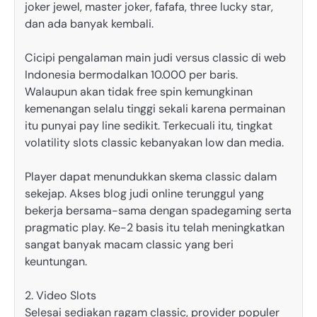
joker jewel, master joker, fafafa, three lucky star,
dan ada banyak kembali.
Cicipi pengalaman main judi versus classic di web
Indonesia bermodalkan 10.000 per baris.
Walaupun akan tidak free spin kemungkinan
kemenangan selalu tinggi sekali karena permainan
itu punyai pay line sedikit. Terkecuali itu, tingkat
volatility slots classic kebanyakan low dan media.
Player dapat menundukkan skema classic dalam
sekejap. Akses blog judi online terunggul yang
bekerja bersama-sama dengan spadegaming serta
pragmatic play. Ke-2 basis itu telah meningkatkan
sangat banyak macam classic yang beri
keuntungan.
2. Video Slots
Selesai sediakan ragam classic, provider populer