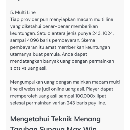
5. Multi Line
Tiap provider pun menyiapkan macam multi line
yang diketahui benar-benar memberikan
keuntungan. Satu diantara jenis punya 243, 1024,
sampai 4096 baris pembayaran. Skema
pembayaran itu amat memberikan keuntungan
utamanya buat pemula. Anda dapat
mendatangkan banyak uang dengan permainkan
slots vs uang asli.
Mengumpulkan uang dengan mainkan macam multi
line di website judi online uang asli. Player dapat
memperoleh uang asli sampai 100.000x lipat
selesai permainkan varian 243 baris pay line.
Mengetahui Teknik Menang
Taruhan Supaya Max Win