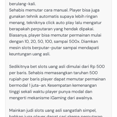
berulang-kali.
Sehabis memutar cara manual. Player bisa juga
gunakan tehnik automatis supaya lebih ringan
menang, tekniknya click auto play lalu mengatur
berapakah perputaran yang hendak dipakai.
Biasanya, player bisa memutar permainan mulai
dengan 10, 20, 50, 100, sampai 500x. Diamkan
mesin slots berputar-putar sampai mendapati
keuntungan uang asli.
Sedikitnya bet slots uang asli dimulai dari Rp 500
per baris. Sehabis memasangkan taruhan 500
rupiah per baris player dapat memutar permainan
bermodal 1 juta-an. Kesempatan kemenangan
tinggi sekali waktu player punya modal dan
mengerti mekanisme iGaming dari awalnya.
Mainkan judi slots uang asli sangatlah simpel,
bahkan juga player dapat cari skema perputaran