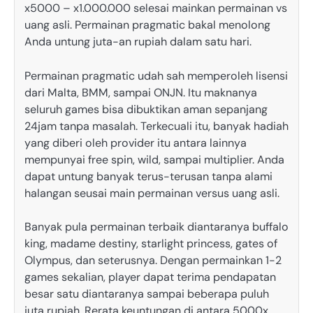
x5000 – x1.000.000 selesai mainkan permainan vs
uang asli. Permainan pragmatic bakal menolong
Anda untung juta-an rupiah dalam satu hari.
Permainan pragmatic udah sah memperoleh lisensi
dari Malta, BMM, sampai ONJN. Itu maknanya
seluruh games bisa dibuktikan aman sepanjang
24jam tanpa masalah. Terkecuali itu, banyak hadiah
yang diberi oleh provider itu antara lainnya
mempunyai free spin, wild, sampai multiplier. Anda
dapat untung banyak terus-terusan tanpa alami
halangan seusai main permainan versus uang asli.
Banyak pula permainan terbaik diantaranya buffalo
king, madame destiny, starlight princess, gates of
Olympus, dan seterusnya. Dengan permainkan 1-2
games sekalian, player dapat terima pendapatan
besar satu diantaranya sampai beberapa puluh
juta rupiah. Rerata keuntungan di antara 5000x