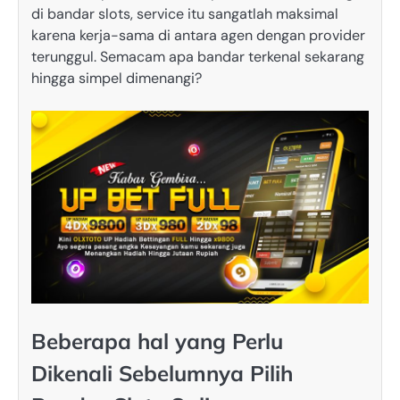
di bandar slots, service itu sangatlah maksimal
karena kerja-sama di antara agen dengan provider
terunggul. Semacam apa bandar terkenal sekarang
hingga simpel dimenangi?
Beberapa hal yang Perlu
Dikenali Sebelumnya Pilih