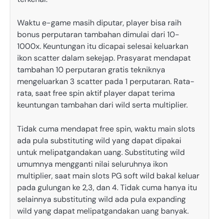
Waktu e-game masih diputar, player bisa raih
bonus perputaran tambahan dimulai dari 10-
1000x. Keuntungan itu dicapai selesai keluarkan
ikon scatter dalam sekejap. Prasyarat mendapat
tambahan 10 perputaran gratis tekniknya
mengeluarkan 3 scatter pada 1 perputaran. Rata-
rata, saat free spin aktif player dapat terima
keuntungan tambahan dari wild serta multiplier.
Tidak cuma mendapat free spin, waktu main slots
ada pula substituting wild yang dapat dipakai
untuk melipatgandakan uang. Substituting wild
umumnya mengganti nilai seluruhnya ikon
multiplier, saat main slots PG soft wild bakal keluar
pada gulungan ke 2,3, dan 4. Tidak cuma hanya itu
selainnya substituting wild ada pula expanding
wild yang dapat melipatgandakan uang banyak.