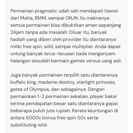
Permainan pragmatic udah sah mendapati lisensi
dari Malta, BMM, sampai ONJN. Itu maknanya
semua permainan bisa dibuktikan aman sepanjang
24jam tanpa ada masalah. Diluar itu, banyak
hadiah yang diberi oleh provider itu diantaranya
miliki free spin, wild, sampai multiplier. Anda dapat
untung banyak terus-terusan tiada mengenyam
halangan sesudah bermain games versus uang asli.
Juga banyak permainan terpilih satu diantaranya
buffalo king, madame destiny, starlight princess,
gates of Olympus, dan sebagainya. Dengan
permainkan 1-2 permainan sekalian, player bakal
terima pendapatan besar satu diantaranya gapai
beberapa puluh juta rupiah. Rerata keuntungan di
antara 5000x bonus free spin 50x serta
substituting wild.