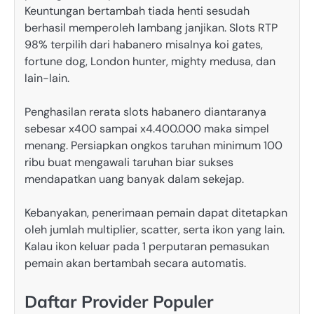
Keuntungan bertambah tiada henti sesudah
berhasil memperoleh lambang janjikan. Slots RTP
98% terpilih dari habanero misalnya koi gates,
fortune dog, London hunter, mighty medusa, dan
lain-lain.
Penghasilan rerata slots habanero diantaranya
sebesar x400 sampai x4.400.000 maka simpel
menang. Persiapkan ongkos taruhan minimum 100
ribu buat mengawali taruhan biar sukses
mendapatkan uang banyak dalam sekejap.
Kebanyakan, penerimaan pemain dapat ditetapkan
oleh jumlah multiplier, scatter, serta ikon yang lain.
Kalau ikon keluar pada 1 perputaran pemasukan
pemain akan bertambah secara automatis.
Daftar Provider Populer