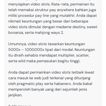
menyiapkan video slots. Rata-rata, permainan itu
telah memakai struktur pay anywhere bahkan juga
miliki prosedur pay line yang mutakhir. Anda dapat
nikmati keuntungan yang besar dari beberapa
video slots dimulai dengan madame destiny, sweet
bonanza, serta mahjong ways 2.
Umumnya, video slots tawarkan keuntungan
5000x – 1.000.000x lipat dari modal. Keuntungan
itu diraih sehabis mendapat multiplier, scatter,
serta wild maka pemasukan begitu tinggi.
Anda dapat permainkan video slots terbaik lewat
cara masuk ke web judi terkenal yang ditunjang
oleh pragmatic play serta habanero. Anda bakal
memperoleh banyak uang dari sejumlah jenis
janjikan.