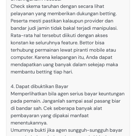
Check skema taruhan dengan secara lihat
pelayanan yang memberikan dukungan betting.
Peserta mesti pastikan kalaupun provider dan
bandar judi jamin tidak bakal terjadi manipulasi.
Rata-rata hal tersebut diikuti dengan akses
konstan ke seluruhnya feature. Bettor bisa
terhubung permainan lewat piranti mobile atau
computer. Karena kelapangan itu, Anda dapat
mendapatkan uang banyak dalam sekejap maka
membantu betting tiap hari.
4. Dapat dibuktikan Bayar
Memperlihatkan bila agen serius bayar keuntungan
pada pemain. Janganlah sampai asal pasang biar
di bandar sah. Cek seberapa banyak alat
pembayaran yang dipakai manfaat
menentukannya.
Umumnya bukti jika agen sungguh-sungguh bayar