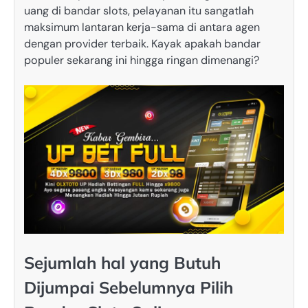
uang di bandar slots, pelayanan itu sangatlah
maksimum lantaran kerja-sama di antara agen
dengan provider terbaik. Kayak apakah bandar
populer sekarang ini hingga ringan dimenangi?
Sejumlah hal yang Butuh
Dijumpai Sebelumnya Pilih