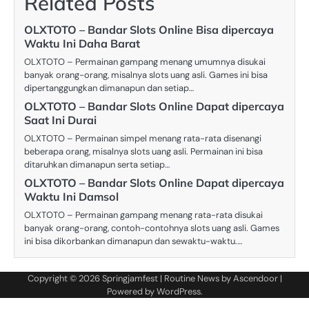
Related Posts
OLXTOTO – Bandar Slots Online Bisa dipercaya
Waktu Ini Daha Barat
OLXTOTO – Permainan gampang menang umumnya disukai
banyak orang-orang, misalnya slots uang asli. Games ini bisa
dipertanggungkan dimanapun dan setiap…
OLXTOTO – Bandar Slots Online Dapat dipercaya
Saat Ini Durai
OLXTOTO – Permainan simpel menang rata-rata disenangi
beberapa orang, misalnya slots uang asli. Permainan ini bisa
ditaruhkan dimanapun serta setiap…
OLXTOTO – Bandar Slots Online Dapat dipercaya
Waktu Ini Damsol
OLXTOTO – Permainan gampang menang rata-rata disukai
banyak orang-orang, contoh-contohnya slots uang asli. Games
ini bisa dikorbankan dimanapun dan sewaktu-waktu.…
Copyright © 2026
Springjamfest
| Routine News by
Ascendoor
|
Powered by
WordPress
.