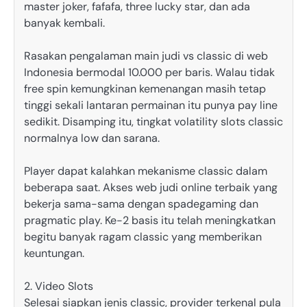
master joker, fafafa, three lucky star, dan ada
banyak kembali.
Rasakan pengalaman main judi vs classic di web
Indonesia bermodal 10.000 per baris. Walau tidak
free spin kemungkinan kemenangan masih tetap
tinggi sekali lantaran permainan itu punya pay line
sedikit. Disamping itu, tingkat volatility slots classic
normalnya low dan sarana.
Player dapat kalahkan mekanisme classic dalam
beberapa saat. Akses web judi online terbaik yang
bekerja sama-sama dengan spadegaming dan
pragmatic play. Ke-2 basis itu telah meningkatkan
begitu banyak ragam classic yang memberikan
keuntungan.
2. Video Slots
Selesai siapkan jenis classic, provider terkenal pula