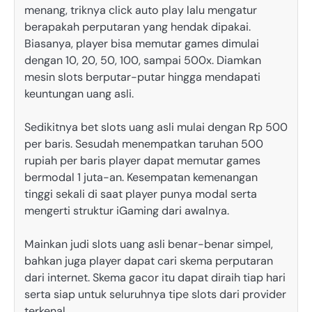
menang, triknya click auto play lalu mengatur
berapakah perputaran yang hendak dipakai.
Biasanya, player bisa memutar games dimulai
dengan 10, 20, 50, 100, sampai 500x. Diamkan
mesin slots berputar-putar hingga mendapati
keuntungan uang asli.
Sedikitnya bet slots uang asli mulai dengan Rp 500
per baris. Sesudah menempatkan taruhan 500
rupiah per baris player dapat memutar games
bermodal 1 juta-an. Kesempatan kemenangan
tinggi sekali di saat player punya modal serta
mengerti struktur iGaming dari awalnya.
Mainkan judi slots uang asli benar-benar simpel,
bahkan juga player dapat cari skema perputaran
dari internet. Skema gacor itu dapat diraih tiap hari
serta siap untuk seluruhnya tipe slots dari provider
terkenal.