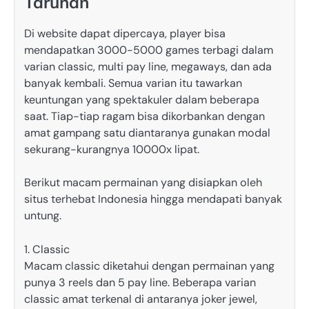
Taruhan
Di website dapat dipercaya, player bisa
mendapatkan 3000-5000 games terbagi dalam
varian classic, multi pay line, megaways, dan ada
banyak kembali. Semua varian itu tawarkan
keuntungan yang spektakuler dalam beberapa
saat. Tiap-tiap ragam bisa dikorbankan dengan
amat gampang satu diantaranya gunakan modal
sekurang-kurangnya 10000x lipat.
Berikut macam permainan yang disiapkan oleh
situs terhebat Indonesia hingga mendapati banyak
untung.
1. Classic
Macam classic diketahui dengan permainan yang
punya 3 reels dan 5 pay line. Beberapa varian
classic amat terkenal di antaranya joker jewel,