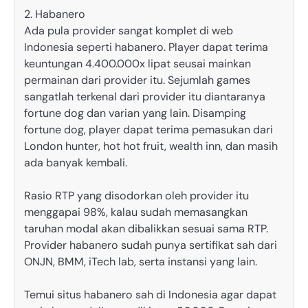
2. Habanero
Ada pula provider sangat komplet di web
Indonesia seperti habanero. Player dapat terima
keuntungan 4.400.000x lipat seusai mainkan
permainan dari provider itu. Sejumlah games
sangatlah terkenal dari provider itu diantaranya
fortune dog dan varian yang lain. Disamping
fortune dog, player dapat terima pemasukan dari
London hunter, hot hot fruit, wealth inn, dan masih
ada banyak kembali.
Rasio RTP yang disodorkan oleh provider itu
menggapai 98%, kalau sudah memasangkan
taruhan modal akan dibalikkan sesuai sama RTP.
Provider habanero sudah punya sertifikat sah dari
ONJN, BMM, iTech lab, serta instansi yang lain.
Temui situs habanero sah di Indonesia agar dapat